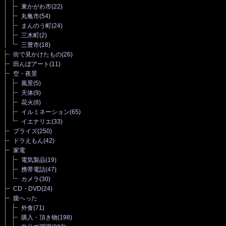
東かがわ市
(22)
丸亀市
(54)
まんのう町
(24)
三木町
(2)
三豊市
(18)
街で見かけたもの
(26)
田んぼアート
(11)
空・夜景
風景
(5)
天体
(9)
花火
(8)
イルミネーション
(65)
イエナリエ
(33)
プライズ
(250)
ドラえもん
(42)
家電
電気製品
(19)
携帯電話
(47)
カメラ
(30)
CD・DVD
(24)
腹へった
外食
(71)
購入・頂き物
(198)