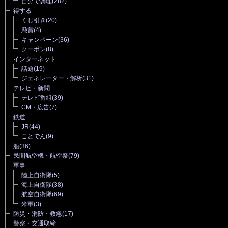
自分で調理
(282)
得する
くじ引き
(20)
懸賞
(4)
キャンペーン
(36)
クーポン
(8)
インターネット
話題
(19)
ジェネレーター・解析
(31)
テレビ・新聞
テレビ番組
(39)
CM・広告
(7)
鉄道
JR
(44)
ことでん
(9)
船
(36)
民間航空機・航空祭
(79)
軍事
陸上自衛隊
(5)
海上自衛隊
(38)
航空自衛隊
(69)
米軍
(3)
防災・消防・救急
(17)
警察・交通取締