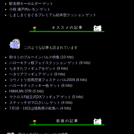
駅名標キーホルダー ゲット
小枝 瀬戸内レモン ゲット
しましまぐるぐるプレミアム絵本型クッション ゲット
オ ス ス メ の 記 事
このような記事も読まれています
秒ヨミのブルーインパルス特集
(10 hits)
ハローキティ桜フェイスクッション ゲット
(9 hits)
らきすたフィギュアをゲット
(9 hits)
ヘタリアフィギュア ゲット
(9 hits)
コウノトリ但馬空港フェスティバル2009
(8 hits)
ハローキティクッキー他 ゲット
(6 hits)
HIMAJIN STR
(5 hits)
マクロスF組立式DXフィギュア ゲット
(5 hits)
スティッチガマ口さいふ ゲット
(4 hits)
7月18・19日は徳島県小松島へ
(4 hits)
前 後 の 記 事