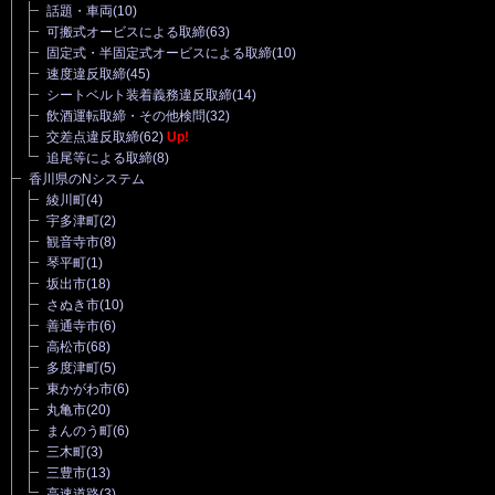
話題・車両
(10)
可搬式オービスによる取締
(63)
固定式・半固定式オービスによる取締
(10)
速度違反取締
(45)
シートベルト装着義務違反取締
(14)
飲酒運転取締・その他検問
(32)
交差点違反取締
(62)
Up!
追尾等による取締
(8)
香川県のNシステム
綾川町
(4)
宇多津町
(2)
観音寺市
(8)
琴平町
(1)
坂出市
(18)
さぬき市
(10)
善通寺市
(6)
高松市
(68)
多度津町
(5)
東かがわ市
(6)
丸亀市
(20)
まんのう町
(6)
三木町
(3)
三豊市
(13)
高速道路
(3)