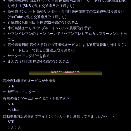
高松市亀井町 国道11号下り車線 南新町商店街アーケード前での飲酒運転取
り締まり (SNSで見る交通違反取り締まり)
高松市サンポート 高松サンポート合同庁舎南館前での飲酒運転取り締まり
(YouTubeで見る交通違反取り締まり)
丸亀市綾歌町岡田下 国道32号線のNシステム
小松島港まつり2026 ブルーインパルス展示飛行 予行
セブンイレブンのキャンペーンで「セブンプレミアムカップラーメン」を当
てる
高松市春日町 高松大学前での可搬式オービスによる速度違反取り締まり (ス
トリートビューで見る交通違反取り締まり)
サーターアンダギーを作る
まんのう町七箇 県道4号線のNシステム
Recent Comments
高松自動車道のオービスが全撤去
STR
秘密のコメンター
香川名物？ゲームボーイポストを見てきた
STR
ko.i.tsu
自動車免許証の更新でマイナンバーカードと連携してきましたが・・・
STR
けんけん