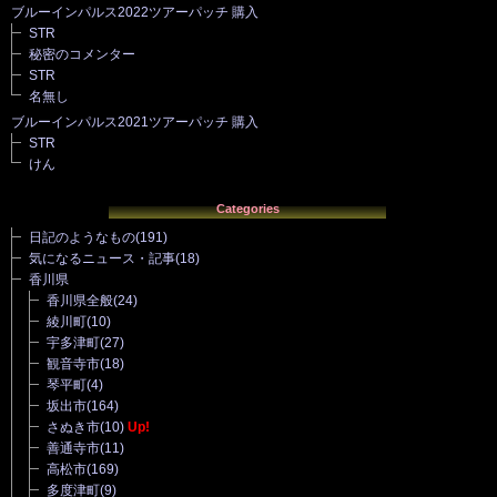
ブルーインパルス2022ツアーパッチ 購入
STR
秘密のコメンター
STR
名無し
ブルーインパルス2021ツアーパッチ 購入
STR
けん
Categories
日記のようなもの
(191)
気になるニュース・記事
(18)
香川県
香川県全般
(24)
綾川町
(10)
宇多津町
(27)
観音寺市
(18)
琴平町
(4)
坂出市
(164)
さぬき市
(10)
Up!
善通寺市
(11)
高松市
(169)
多度津町
(9)