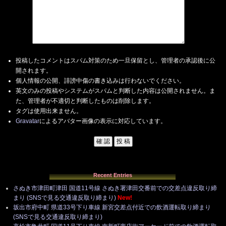
投稿したコメントはスパム対策のため一旦保留とし、管理者の承認後に公
開されます。
個人情報の公開、誹謗中傷の書き込みは行わないでください。
英文のみの投稿やシステムがスパムと判断した内容は公開されません。ま
た、管理者が不適切と判断したものは削除します。
タグは使用出来ません。
Gravatar
によるアバター画像の表示に対応しています。
Recent Entries
さぬき市津田町津田 国道11号線 さぬき署津田交番前での交差点違反取り締
まり (SNSで見る交通違反取り締まり)
New!
坂出市府中町 県道33号下り車線 新宮交差点付近での飲酒運転取り締まり
(SNSで見る交通違反取り締まり)