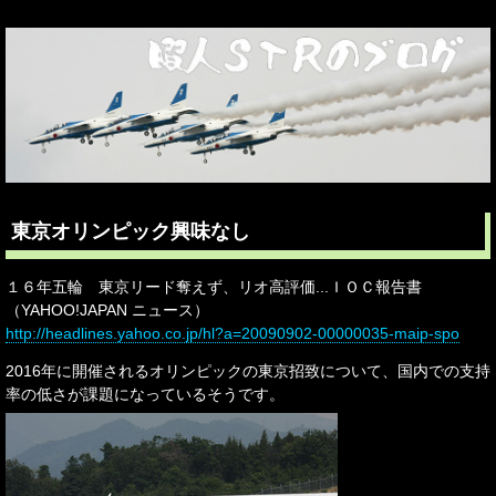
東京オリンピック興味なし
１６年五輪 東京リード奪えず、リオ高評価...ＩＯＣ報告書
（YAHOO!JAPAN ニュース）
http://headlines.yahoo.co.jp/hl?a=20090902-00000035-maip-spo
2016年に開催されるオリンピックの東京招致について、国内での支持
率の低さが課題になっているそうです。