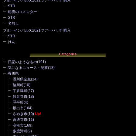
ブルーインパルス2022ツアーパッチ 購入
STR
秘密のコメンター
STR
名無し
ブルーインパルス2021ツアーパッチ 購入
STR
けん
Categories
日記のようなもの
(191)
気になるニュース・記事
(18)
香川県
香川県全般
(24)
綾川町
(10)
宇多津町
(27)
観音寺市
(18)
琴平町
(4)
坂出市
(164)
さぬき市
(10)
Up!
善通寺市
(11)
高松市
(169)
多度津町
(9)