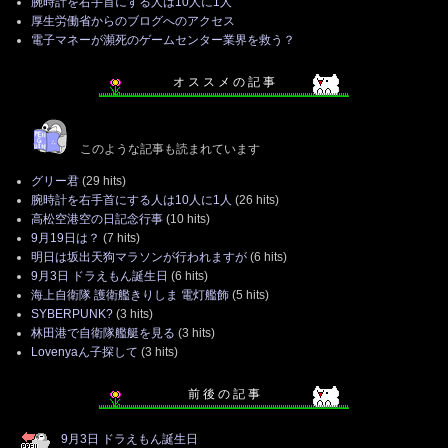
腕時計を右手首にする人は10人に1人
厚生労働省からのブログへのアクセス
電子マネーが瀕死のゲームセンター業界を救う？
オ ス ス メ の 記 事
このような記事も読まれています
グリー君
(29 hits)
腕時計を右手首にする人は10人に1人
(26 hits)
高松空港空の日記念行事
(10 hits)
9月19日は？
(7 hits)
明日は坂出天狗マラソンが行われますが
(6 hits)
9月3日 ドラえもん誕生日
(6 hits)
海上自衛隊 護衛艦きりしま 電灯艦飾
(5 hits)
SYBERPUNK?
(3 hits)
林田港で自衛隊艦艇を見る
(3 hits)
Lovenyaん子探して
(3 hits)
前 後 の 記 事
9月3日 ドラえもん誕生日