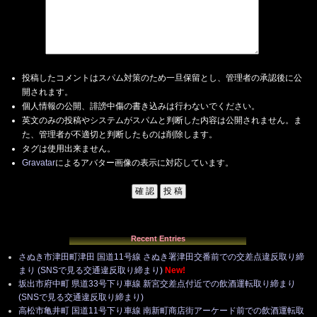
投稿したコメントはスパム対策のため一旦保留とし、管理者の承認後に公
開されます。
個人情報の公開、誹謗中傷の書き込みは行わないでください。
英文のみの投稿やシステムがスパムと判断した内容は公開されません。ま
た、管理者が不適切と判断したものは削除します。
タグは使用出来ません。
Gravatar
によるアバター画像の表示に対応しています。
Recent Entries
さぬき市津田町津田 国道11号線 さぬき署津田交番前での交差点違反取り締
まり (SNSで見る交通違反取り締まり)
New!
坂出市府中町 県道33号下り車線 新宮交差点付近での飲酒運転取り締まり
(SNSで見る交通違反取り締まり)
高松市亀井町 国道11号下り車線 南新町商店街アーケード前での飲酒運転取