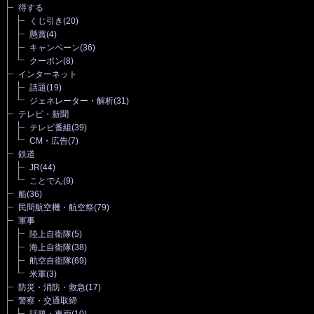
得する
くじ引き
(20)
懸賞
(4)
キャンペーン
(36)
クーポン
(8)
インターネット
話題
(19)
ジェネレーター・解析
(31)
テレビ・新聞
テレビ番組
(39)
CM・広告
(7)
鉄道
JR
(44)
ことでん
(9)
船
(36)
民間航空機・航空祭
(79)
軍事
陸上自衛隊
(5)
海上自衛隊
(38)
航空自衛隊
(69)
米軍
(3)
防災・消防・救急
(17)
警察・交通取締
話題・車両
(10)