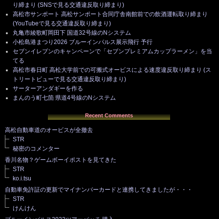
り締まり (SNSで見る交通違反取り締まり)
高松市サンポート 高松サンポート合同庁舎南館前での飲酒運転取り締まり
(YouTubeで見る交通違反取り締まり)
丸亀市綾歌町岡田下 国道32号線のNシステム
小松島港まつり2026 ブルーインパルス展示飛行 予行
セブンイレブンのキャンペーンで「セブンプレミアムカップラーメン」を当
てる
高松市春日町 高松大学前での可搬式オービスによる速度違反取り締まり (ス
トリートビューで見る交通違反取り締まり)
サーターアンダギーを作る
まんのう町七箇 県道4号線のNシステム
Recent Comments
高松自動車道のオービスが全撤去
STR
秘密のコメンター
香川名物？ゲームボーイポストを見てきた
STR
ko.i.tsu
自動車免許証の更新でマイナンバーカードと連携してきましたが・・・
STR
けんけん