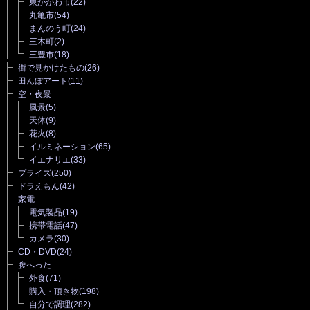
東かがわ市
(22)
丸亀市
(54)
まんのう町
(24)
三木町
(2)
三豊市
(18)
街で見かけたもの
(26)
田んぼアート
(11)
空・夜景
風景
(5)
天体
(9)
花火
(8)
イルミネーション
(65)
イエナリエ
(33)
プライズ
(250)
ドラえもん
(42)
家電
電気製品
(19)
携帯電話
(47)
カメラ
(30)
CD・DVD
(24)
腹へった
外食
(71)
購入・頂き物
(198)
自分で調理
(282)