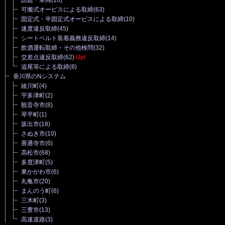
可搬式オービスによる取締
(63)
固定式・半固定式オービスによる取締
(10)
速度違反取締
(45)
シートベルト装着義務違反取締
(14)
飲酒運転取締・その他検問
(32)
交差点違反取締
(62)
Up!
追尾等による取締
(8)
香川県のNシステム
綾川町
(4)
宇多津町
(2)
観音寺市
(8)
琴平町
(1)
坂出市
(18)
さぬき市
(10)
善通寺市
(6)
高松市
(68)
多度津町
(5)
東かがわ市
(6)
丸亀市
(20)
まんのう町
(6)
三木町
(3)
三豊市
(13)
高速道路
(3)