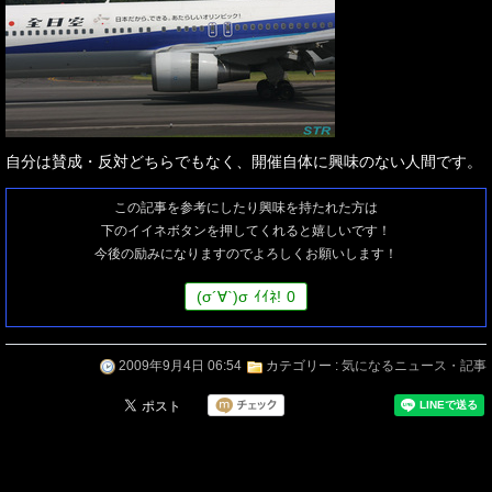
自分は賛成・反対どちらでもなく、開催自体に興味のない人間です。
この記事を参考にしたり興味を持たれた方は
下のイイネボタンを押してくれると嬉しいです！
今後の励みになりますのでよろしくお願いします！
(
σ
´∀`)
σ
ｲｲﾈ!
0
2009年9月4日 06:54
カテゴリー :
気になるニュース・記事