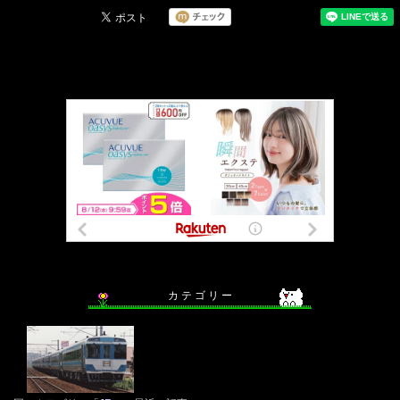
カ テ ゴ リ ー