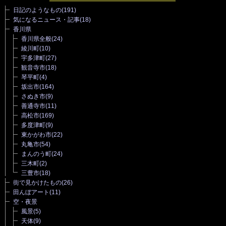
日記のようなもの
(191)
気になるニュース・記事
(18)
香川県
香川県全般
(24)
綾川町
(10)
宇多津町
(27)
観音寺市
(18)
琴平町
(4)
坂出市
(164)
さぬき市
(9)
善通寺市
(11)
高松市
(169)
多度津町
(9)
東かがわ市
(22)
丸亀市
(54)
まんのう町
(24)
三木町
(2)
三豊市
(18)
街で見かけたもの
(26)
田んぼアート
(11)
空・夜景
風景
(5)
天体
(9)