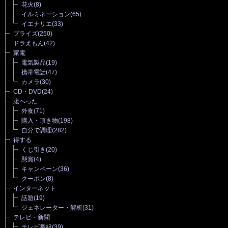
花火
(8)
イルミネーション
(65)
イエナリエ
(33)
プライズ
(250)
ドラえもん
(42)
家電
電気製品
(19)
携帯電話
(47)
カメラ
(30)
CD・DVD
(24)
腹へった
外食
(71)
購入・頂き物
(198)
自分で調理
(282)
得する
くじ引き
(20)
懸賞
(4)
キャンペーン
(36)
クーポン
(8)
インターネット
話題
(19)
ジェネレーター・解析
(31)
テレビ・新聞
テレビ番組
(39)