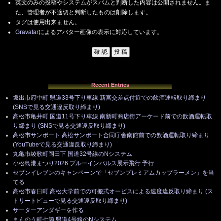
英文のみの投稿やシステムがスパムと判断した内容は公開されません。ま
た、管理者が不適切と判断したものは削除します。
タグは使用出来ません。
Gravatar
によるアバター画像の表示に対応しています。
Recent Entries
坂出市府中町 県道33号下り車線 新宮交差点付近での飲酒運転取り締まり
(SNSで見る交通違反取り締まり)
高松市亀井町 国道11号下り車線 南新町商店街アーケード前での飲酒運転取
り締まり (SNSで見る交通違反取り締まり)
高松市サンポート 高松サンポート合同庁舎南館前での飲酒運転取り締まり
(YouTubeで見る交通違反取り締まり)
丸亀市綾歌町岡田下 国道32号線のNシステム
小松島港まつり2026 ブルーインパルス展示飛行 予行
セブンイレブンのキャンペーンで「セブンプレミアムカップラーメン」を当
てる
高松市春日町 高松大学前での可搬式オービスによる速度違反取り締まり (ス
トリートビューで見る交通違反取り締まり)
サーターアンダギーを作る
まんのう町七箇 県道4号線のNシステム