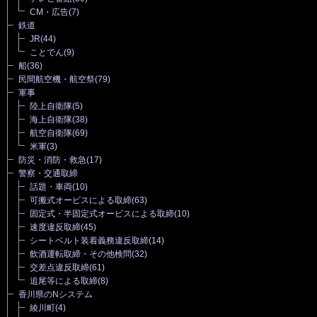
CM・広告
(7)
鉄道
JR
(44)
ことでん
(9)
船
(36)
民間航空機・航空祭
(79)
軍事
陸上自衛隊
(5)
海上自衛隊
(38)
航空自衛隊
(69)
米軍
(3)
防災・消防・救急
(17)
警察・交通取締
話題・車両
(10)
可搬式オービスによる取締
(63)
固定式・半固定式オービスによる取締
(10)
速度違反取締
(45)
シートベルト装着義務違反取締
(14)
飲酒運転取締・その他検問
(32)
交差点違反取締
(61)
追尾等による取締
(8)
香川県のNシステム
綾川町
(4)