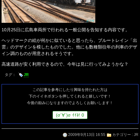
10月25日に広島車両所で行われる一般公開を告知する内容です。
ヘッドマークの絵が何かに似ていると思ったら、ブルートレイン「出
雲」のデザインを模したものでした。他にも数種類往年の列車のデザ
イン調のものが用意されるそうです。
高速道路が安く利用できるので、今年は見に行ってみようかな？
タグ：
JR
この記事を参考にしたり興味を持たれた方は
下のイイネボタンを押してくれると嬉しいです！
今後の励みになりますのでよろしくお願いします！
(
σ
´∀`)
σ
ｲｲﾈ!
0
2009年9月13日 16:55
カテゴリー :
JR