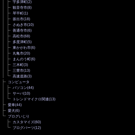
宇多津町
(2)
観音寺市
(8)
琴平町
(1)
坂出市
(18)
さぬき市
(10)
善通寺市
(6)
高松市
(68)
多度津町
(5)
東かがわ市
(6)
丸亀市
(20)
まんのう町
(6)
三木町
(3)
三豊市
(13)
高速道路
(3)
コンピュータ
パソコン
(44)
サーバ
(10)
トレンドマイクロ関連
(13)
愛車
(44)
愛犬
(6)
ブログいじり
カスタマイズ
(60)
ブログパーツ
(12)