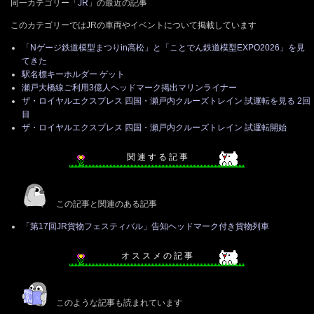
同一カテゴリー「
JR
」の最近の記事
このカテゴリーではJRの車両やイベントについて掲載しています
「Nゲージ鉄道模型まつりin高松」と「ことでん鉄道模型EXPO2026」を見
てきた
駅名標キーホルダー ゲット
瀬戸大橋線ご利用3億人ヘッドマーク掲出マリンライナー
ザ・ロイヤルエクスプレス 四国・瀬戸内クルーズトレイン 試運転を見る 2回
目
ザ・ロイヤルエクスプレス 四国・瀬戸内クルーズトレイン 試運転開始
関 連 す る 記 事
この記事と関連のある記事
「第17回JR貨物フェスティバル」告知ヘッドマーク付き貨物列車
オ ス ス メ の 記 事
このような記事も読まれています