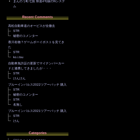
まんのう町七箇 県道4号線のNシステ
ム
Recent Comments
高松自動車道のオービスが全撤去
STR
秘密のコメンター
香川名物？ゲームボーイポストを見てき
た
STR
ko.i.tsu
自動車免許証の更新でマイナンバーカー
ドと連携してきましたが・・・
STR
けんけん
ブルーインパルス2022ツアーパッチ 購入
STR
秘密のコメンター
STR
名無し
ブルーインパルス2021ツアーパッチ 購入
STR
けん
Categories