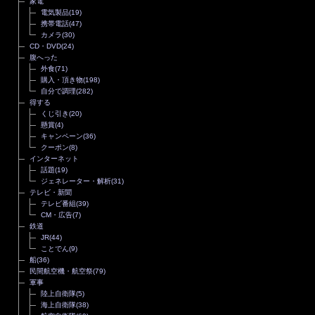
家電
電気製品
(19)
携帯電話
(47)
カメラ
(30)
CD・DVD
(24)
腹へった
外食
(71)
購入・頂き物
(198)
自分で調理
(282)
得する
くじ引き
(20)
懸賞
(4)
キャンペーン
(36)
クーポン
(8)
インターネット
話題
(19)
ジェネレーター・解析
(31)
テレビ・新聞
テレビ番組
(39)
CM・広告
(7)
鉄道
JR
(44)
ことでん
(9)
船
(36)
民間航空機・航空祭
(79)
軍事
陸上自衛隊
(5)
海上自衛隊
(38)