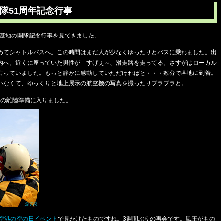
隊51周年記念行事
空基地の開隊記念行事を見てきました。
めてシャトルバスへ。この時間はまだ人が少なくゆったりとバスに乗れました。出
内へ。近くに座っていた男性が「すげぇ～、滑走路を走ってる。さすがはローカル
言っていました。もっと静かに感動していただければと・・・数分で基地に到着。
いなくて、ゆっくりと地上展示の航空機の写真を撮ったりブラブラと。
ための離陸準備に入りました。
空港の空の日イベント
で見かけたものですね。3週間ぶりの再会です。風圧がもの