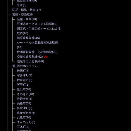
航空自衛隊
(69)
米軍
(3)
防災・消防・救急
(17)
警察・交通取締
話題・車両
(10)
可搬式オービスによる取締
(63)
固定式・半固定式オービスによる
取締
(10)
速度違反取締
(45)
シートベルト装着義務違反取締
(14)
飲酒運転取締・その他検問
(32)
交差点違反取締
(62)
Up!
追尾等による取締
(8)
香川県のNシステム
綾川町
(4)
宇多津町
(2)
観音寺市
(8)
琴平町
(1)
坂出市
(18)
さぬき市
(10)
善通寺市
(6)
高松市
(68)
多度津町
(5)
東かがわ市
(6)
丸亀市
(20)
まんのう町
(6)
三木町
(3)