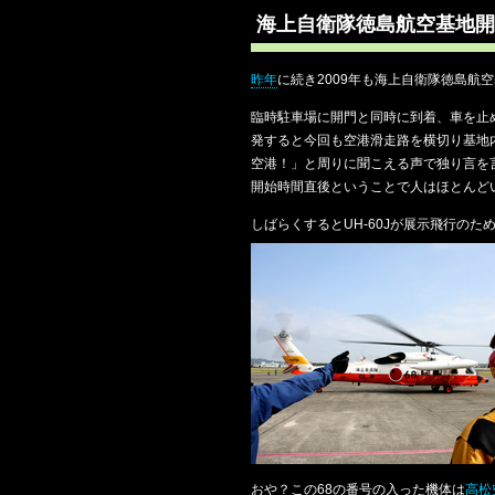
海上自衛隊徳島航空基地開
昨年
に続き2009年も海上自衛隊徳島航
臨時駐車場に開門と同時に到着、車を止
発すると今回も空港滑走路を横切り基地
空港！」と周りに聞こえる声で独り言を
開始時間直後ということで人はほとんど
しばらくするとUH-60Jが展示飛行の
おや？この68の番号の入った機体は
高松