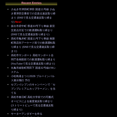
Recent Entries
さぬき市津田町津田 国道11号線 さぬ
き署津田交番前での交差点違反取り締
まり (SNSで見る交通違反取り締ま
り)
New!
坂出市府中町 県道33号下り車線 新宮
交差点付近での飲酒運転取り締まり
(SNSで見る交通違反取り締まり)
高松市亀井町 国道11号下り車線 南新
町商店街アーケード前での飲酒運転取
り締まり (SNSで見る交通違反取り締
まり)
高松市サンポート 高松サンポート合
同庁舎南館前での飲酒運転取り締まり
(YouTubeで見る交通違反取り締まり)
丸亀市綾歌町岡田下 国道32号線のNシ
ステム
小松島港まつり2026 ブルーインパル
ス展示飛行 予行
セブンイレブンのキャンペーンで「セ
ブンプレミアムカップラーメン」を当
てる
高松市春日町 高松大学前での可搬式
オービスによる速度違反取り締まり
(ストリートビューで見る交通違反取
り締まり)
サーターアンダギーを作る