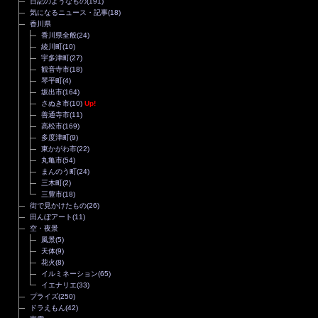
日記のようなもの
(191)
気になるニュース・記事
(18)
香川県
香川県全般
(24)
綾川町
(10)
宇多津町
(27)
観音寺市
(18)
琴平町
(4)
坂出市
(164)
さぬき市
(10)
Up!
善通寺市
(11)
高松市
(169)
多度津町
(9)
東かがわ市
(22)
丸亀市
(54)
まんのう町
(24)
三木町
(2)
三豊市
(18)
街で見かけたもの
(26)
田んぼアート
(11)
空・夜景
風景
(5)
天体
(9)
花火
(8)
イルミネーション
(65)
イエナリエ
(33)
プライズ
(250)
ドラえもん
(42)