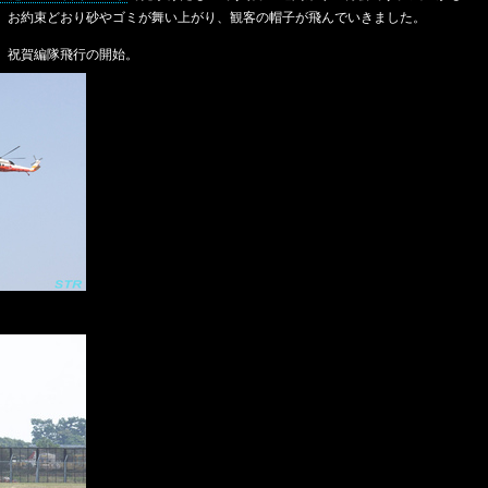
。お約束どおり砂やゴミが舞い上がり、観客の帽子が飛んでいきました。
、祝賀編隊飛行の開始。