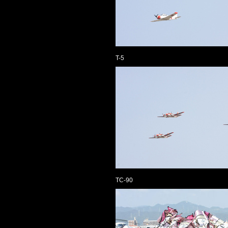
T-5
TC-90