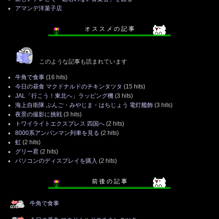
アマンデ洋菓子店
オ ス ス メ の 記 事
このような記事も読まれています
牛角で食事
(16 hits)
今日の昼食 マクドナルドのチキンタツタ
(15 hits)
JAL「行こう！東北へ」ラッピング機
(3 hits)
海上自衛隊 ぶんご・みやじま・はちじょう 電灯艦飾
(3 hits)
夜景の撮影に挑戦
(3 hits)
トワイライトエクスプレス 四国へ
(2 hits)
8000系アンパンマン列車を見る
(2 hits)
虹
(2 hits)
グリー君
(2 hits)
パソコンのディスプレイを購入
(2 hits)
前 後 の 記 事
牛角で食事