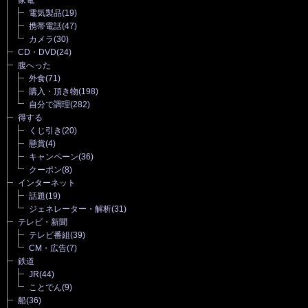
電気製品
(19)
携帯電話
(47)
カメラ
(30)
CD・DVD
(24)
腹へった
外食
(71)
購入・頂き物
(198)
自分で調理
(282)
得する
くじ引き
(20)
懸賞
(4)
キャンペーン
(36)
クーポン
(8)
インターネット
話題
(19)
ジェネレーター・解析
(31)
テレビ・新聞
テレビ番組
(39)
CM・広告
(7)
鉄道
JR
(44)
ことでん
(9)
船
(36)