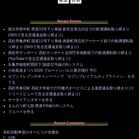
Recent Entries
坂出市府中町 県道33号下り車線 新宮交差点付近での飲酒運転取り締まり
(SNSで見る交通違反取り締まり)
高松市亀井町 国道11号下り車線 南新町商店街アーケード前での飲酒運転取
り締まり (SNSで見る交通違反取り締まり)
高松市サンポート 高松サンポート合同庁舎南館前での飲酒運転取り締まり
(YouTubeで見る交通違反取り締まり)
丸亀市綾歌町岡田下 国道32号線のNシステム
小松島港まつり2026 ブルーインパルス展示飛行 予行
セブンイレブンのキャンペーンで「セブンプレミアムカップラーメン」を当
てる
高松市春日町 高松大学前での可搬式オービスによる速度違反取り締まり (ス
トリートビューで見る交通違反取り締まり)
サーターアンダギーを作る
まんのう町七箇 県道4号線のNシステム
ブコパイを作る
Recent Comments
高松自動車道のオービスが全撤去
STR