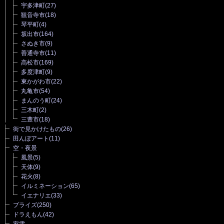
宇多津町
(27)
観音寺市
(18)
琴平町
(4)
坂出市
(164)
さぬき市
(9)
善通寺市
(11)
高松市
(169)
多度津町
(9)
東かがわ市
(22)
丸亀市
(54)
まんのう町
(24)
三木町
(2)
三豊市
(18)
街で見かけたもの
(26)
田んぼアート
(11)
空・夜景
風景
(5)
天体
(9)
花火
(8)
イルミネーション
(65)
イエナリエ
(33)
プライズ
(250)
ドラえもん
(42)
家電