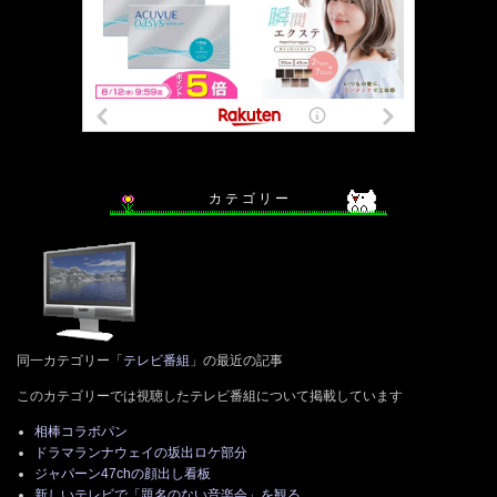
カ テ ゴ リ ー
同一カテゴリー「
テレビ番組
」の最近の記事
このカテゴリーでは視聴したテレビ番組について掲載しています
相棒コラボパン
ドラマランナウェイの坂出ロケ部分
ジャパーン47chの顔出し看板
新しいテレビで「題名のない音楽会」を観る