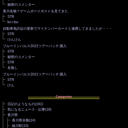
秘密のコメンター
香川名物？ゲームボーイポストを見てきた
STR
ko.i.tsu
自動車免許証の更新でマイナンバーカードと連携してきましたが・・・
STR
けんけん
ブルーインパルス2022ツアーパッチ 購入
STR
秘密のコメンター
STR
名無し
ブルーインパルス2021ツアーパッチ 購入
STR
けん
Categories
日記のようなもの
(191)
気になるニュース・記事
(18)
香川県
香川県全般
(24)
綾川町
(10)