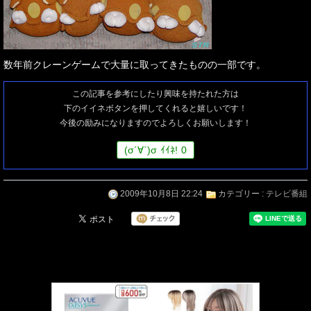
数年前クレーンゲームで大量に取ってきたものの一部です。
この記事を参考にしたり興味を持たれた方は
下のイイネボタンを押してくれると嬉しいです！
今後の励みになりますのでよろしくお願いします！
(
σ
´∀`)
σ
ｲｲﾈ!
0
2009年10月8日 22:24
カテゴリー :
テレビ番組