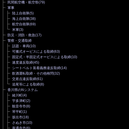
民間航空機・航空祭
(79)
軍事
陸上自衛隊
(5)
海上自衛隊
(38)
航空自衛隊
(69)
米軍
(3)
防災・消防・救急
(17)
警察・交通取締
話題・車両
(10)
可搬式オービスによる取締
(63)
固定式・半固定式オービスによる取締
(10)
速度違反取締
(45)
シートベルト装着義務違反取締
(14)
飲酒運転取締・その他検問
(32)
交差点違反取締
(61)
追尾等による取締
(8)
香川県のNシステム
綾川町
(4)
宇多津町
(2)
観音寺市
(8)
琴平町
(1)
坂出市
(18)
さぬき市
(10)
善通寺市
(6)