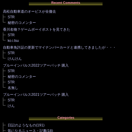
Recent Comments
高松自動車道のオービスが全撤去
STR
秘密のコメンター
香川名物？ゲームボーイポストを見てきた
STR
ko.i.tsu
自動車免許証の更新でマイナンバーカードと連携してきましたが・・・
STR
けんけん
ブルーインパルス2022ツアーパッチ 購入
STR
秘密のコメンター
STR
名無し
ブルーインパルス2021ツアーパッチ 購入
STR
けん
Categories
日記のようなもの
(191)
気になるニュース・記事
(18)