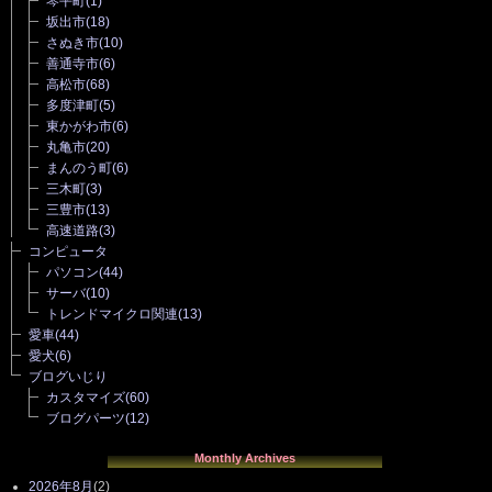
琴平町
(1)
坂出市
(18)
さぬき市
(10)
善通寺市
(6)
高松市
(68)
多度津町
(5)
東かがわ市
(6)
丸亀市
(20)
まんのう町
(6)
三木町
(3)
三豊市
(13)
高速道路
(3)
コンピュータ
パソコン
(44)
サーバ
(10)
トレンドマイクロ関連
(13)
愛車
(44)
愛犬
(6)
ブログいじり
カスタマイズ
(60)
ブログパーツ
(12)
Monthly Archives
2026年8月
(2)