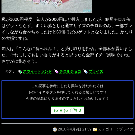
私が1000円程度、知人が2000円ほど投入しましたが、結局チロル缶
はゲットならず。すくい落とした通常サイズのチロルのみ、一部プレ
イしながら食べちゃったけど60個ほどのゲットとなりました。かなり
の大損ですね。
知人は「こんなに食べれん！」と受け取りを拒否。全部私が貰いまし
た。それにしても甘い香りがすると思ったら全部イチゴ風味ですね。
さすがに飽きそう。
タグ：
スウィートランド
チロルチョコ
プライズ
この記事を参考にしたり興味を持たれた方は
下のイイネボタンを押してくれると嬉しいです！
今後の励みになりますのでよろしくお願いします！
(
σ
´∀`)
σ
ｲｲﾈ!
0
2010年4月9日 21:59
カテゴリー :
プライズ