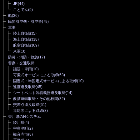
JR
(44)
ことでん
(9)
船
(36)
民間航空機・航空祭
(79)
軍事
陸上自衛隊
(5)
海上自衛隊
(38)
航空自衛隊
(69)
米軍
(3)
防災・消防・救急
(17)
警察・交通取締
話題・車両
(10)
可搬式オービスによる取締
(63)
固定式・半固定式オービスによる取締
(10)
速度違反取締
(45)
シートベルト装着義務違反取締
(14)
飲酒運転取締・その他検問
(32)
交差点違反取締
(61)
追尾等による取締
(8)
香川県のNシステム
綾川町
(4)
宇多津町
(2)
観音寺市
(8)