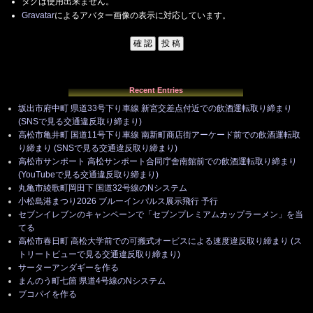
タグは使用出来ません。
Gravatar
によるアバター画像の表示に対応しています。
Recent Entries
坂出市府中町 県道33号下り車線 新宮交差点付近での飲酒運転取り締まり
(SNSで見る交通違反取り締まり)
高松市亀井町 国道11号下り車線 南新町商店街アーケード前での飲酒運転取
り締まり (SNSで見る交通違反取り締まり)
高松市サンポート 高松サンポート合同庁舎南館前での飲酒運転取り締まり
(YouTubeで見る交通違反取り締まり)
丸亀市綾歌町岡田下 国道32号線のNシステム
小松島港まつり2026 ブルーインパルス展示飛行 予行
セブンイレブンのキャンペーンで「セブンプレミアムカップラーメン」を当
てる
高松市春日町 高松大学前での可搬式オービスによる速度違反取り締まり (ス
トリートビューで見る交通違反取り締まり)
サーターアンダギーを作る
まんのう町七箇 県道4号線のNシステム
ブコパイを作る