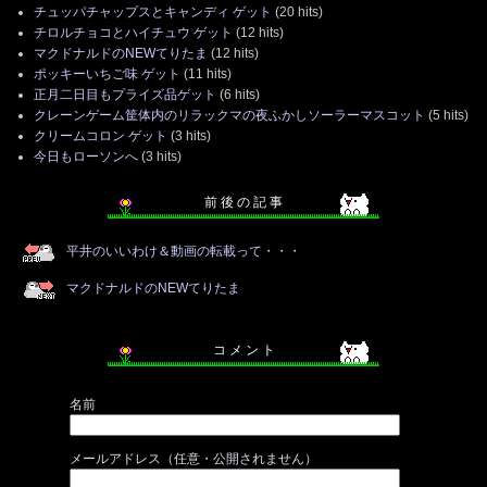
チュッパチャップスとキャンディ ゲット
(20 hits)
チロルチョコとハイチュウ ゲット
(12 hits)
マクドナルドのNEWてりたま
(12 hits)
ポッキーいちご味 ゲット
(11 hits)
正月二日目もプライズ品ゲット
(6 hits)
クレーンゲーム筐体内のリラックマの夜ふかしソーラーマスコット
(5 hits)
クリームコロン ゲット
(3 hits)
今日もローソンへ
(3 hits)
前 後 の 記 事
平井のいいわけ＆動画の転載って・・・
マクドナルドのNEWてりたま
コ メ ン ト
名前
メールアドレス（任意・公開されません）