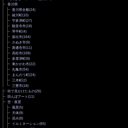
香川県
香川県全般
(24)
綾川町
(10)
宇多津町
(27)
観音寺市
(18)
琴平町
(4)
坂出市
(164)
さぬき市
(9)
善通寺市
(11)
高松市
(169)
多度津町
(9)
東かがわ市
(22)
丸亀市
(54)
まんのう町
(24)
三木町
(2)
三豊市
(18)
街で見かけたもの
(26)
田んぼアート
(11)
空・夜景
風景
(5)
天体
(9)
花火
(8)
イルミネーション
(65)