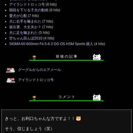
アイランドトロッコ号
(8 hits)
階段を下りる子犬の動画
(8 hits)
愛犬が心配
(7 hits)
犬に右手を噛まれた
(7 hits)
坂出署、大丈夫か？
(7 hits)
犬に足を噛まれた
(5 hits)
空ちゃん田んぼ2010
(4 hits)
SIGMA 60-600mm F4.5-6.3 DG OS HSM Sports 購入
(4 hits)
前 後 の 記 事
グーグルからのエアメール
アイランドトロッコ号
コ メ ン ト
きっと、お利口ちゃんな方ですよ！！
そう、信じましょう（笑）