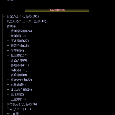
Categories
日記のようなもの
(191)
気になるニュース・記事
(18)
香川県
香川県全般
(24)
綾川町
(10)
宇多津町
(27)
観音寺市
(18)
琴平町
(4)
坂出市
(164)
さぬき市
(9)
善通寺市
(11)
高松市
(169)
多度津町
(9)
東かがわ市
(22)
丸亀市
(54)
まんのう町
(24)
三木町
(2)
三豊市
(18)
街で見かけたもの
(26)
田んぼアート
(11)
空・夜景