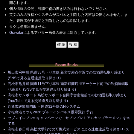
開されます。
個人情報の公開、誹謗中傷の書き込みは行わないでください。
英文のみの投稿やシステムがスパムと判断した内容は公開されません。ま
た、管理者が不適切と判断したものは削除します。
タグは使用出来ません。
Gravatar
によるアバター画像の表示に対応しています。
Recent Entries
坂出市府中町 県道33号下り車線 新宮交差点付近での飲酒運転取り締まり
(SNSで見る交通違反取り締まり)
高松市亀井町 国道11号下り車線 南新町商店街アーケード前での飲酒運転取
り締まり (SNSで見る交通違反取り締まり)
高松市サンポート 高松サンポート合同庁舎南館前での飲酒運転取り締まり
(YouTubeで見る交通違反取り締まり)
丸亀市綾歌町岡田下 国道32号線のNシステム
小松島港まつり2026 ブルーインパルス展示飛行 予行
セブンイレブンのキャンペーンで「セブンプレミアムカップラーメン」を当
てる
高松市春日町 高松大学前での可搬式オービスによる速度違反取り締まり (ス