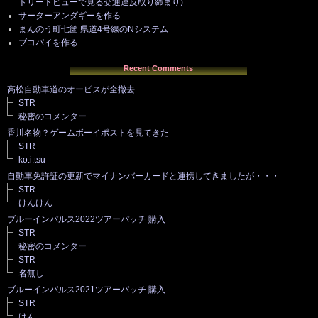
トリートビューで見る交通違反取り締まり)
サーターアンダギーを作る
まんのう町七箇 県道4号線のNシステム
ブコパイを作る
Recent Comments
高松自動車道のオービスが全撤去
STR
秘密のコメンター
香川名物？ゲームボーイポストを見てきた
STR
ko.i.tsu
自動車免許証の更新でマイナンバーカードと連携してきましたが・・・
STR
けんけん
ブルーインパルス2022ツアーパッチ 購入
STR
秘密のコメンター
STR
名無し
ブルーインパルス2021ツアーパッチ 購入
STR
けん