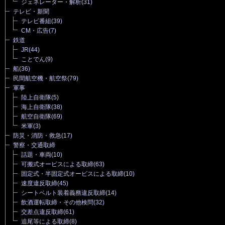
ジェネレーター・解析
(31)
テレビ・新聞
テレビ番組
(39)
CM・広告
(7)
鉄道
JR
(44)
ことでん
(9)
船
(36)
民間航空機・航空祭
(79)
軍事
陸上自衛隊
(5)
海上自衛隊
(38)
航空自衛隊
(69)
米軍
(3)
防災・消防・救急
(17)
警察・交通取締
話題・車両
(10)
可搬式オービスによる取締
(63)
固定式・半固定式オービスによる取締
(10)
速度違反取締
(45)
シートベルト装着義務違反取締
(14)
飲酒運転取締・その他検問
(32)
交差点違反取締
(61)
追尾等による取締
(8)