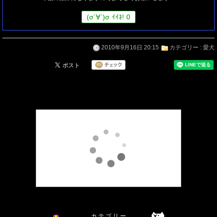
(
σ
´∀`)
σ
ｲｲﾈ!
0
2010年9月16日 20:15
カテゴリー :
愛犬
カ テ ゴ リ ー