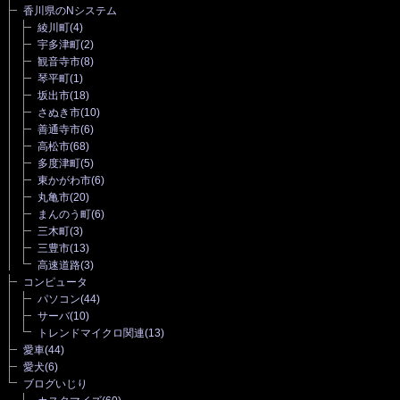
香川県のNシステム
綾川町
(4)
宇多津町
(2)
観音寺市
(8)
琴平町
(1)
坂出市
(18)
さぬき市
(10)
善通寺市
(6)
高松市
(68)
多度津町
(5)
東かがわ市
(6)
丸亀市
(20)
まんのう町
(6)
三木町
(3)
三豊市
(13)
高速道路
(3)
コンピュータ
パソコン
(44)
サーバ
(10)
トレンドマイクロ関連
(13)
愛車
(44)
愛犬
(6)
ブログいじり