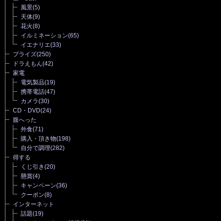
風景
(5)
天体
(9)
花火
(8)
イルミネーション
(65)
イエナリエ
(33)
プライズ
(250)
ドラえもん
(42)
家電
電気製品
(19)
携帯電話
(47)
カメラ
(30)
CD・DVD
(24)
腹へった
外食
(71)
購入・頂き物
(198)
自分で調理
(282)
得する
くじ引き
(20)
懸賞
(4)
キャンペーン
(36)
クーポン
(8)
インターネット
話題
(19)