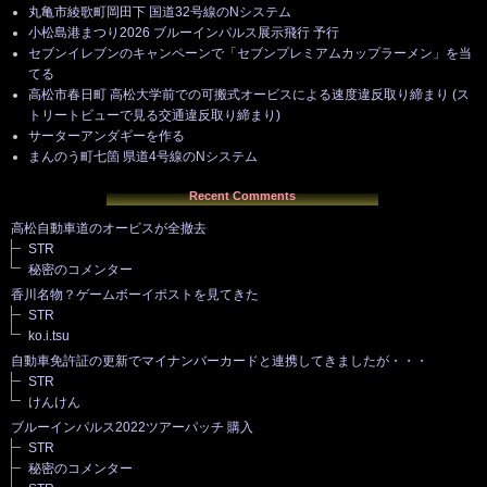
丸亀市綾歌町岡田下 国道32号線のNシステム
小松島港まつり2026 ブルーインパルス展示飛行 予行
セブンイレブンのキャンペーンで「セブンプレミアムカップラーメン」を当
てる
高松市春日町 高松大学前での可搬式オービスによる速度違反取り締まり (ス
トリートビューで見る交通違反取り締まり)
サーターアンダギーを作る
まんのう町七箇 県道4号線のNシステム
Recent Comments
高松自動車道のオービスが全撤去
STR
秘密のコメンター
香川名物？ゲームボーイポストを見てきた
STR
ko.i.tsu
自動車免許証の更新でマイナンバーカードと連携してきましたが・・・
STR
けんけん
ブルーインパルス2022ツアーパッチ 購入
STR
秘密のコメンター