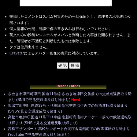
投稿したコメントはスパム対策のため一旦保留とし、管理者の承認後に公
開されます。
個人情報の公開、誹謗中傷の書き込みは行わないでください。
英文のみの投稿やシステムがスパムと判断した内容は公開されません。ま
た、管理者が不適切と判断したものは削除します。
タグは使用出来ません。
Gravatar
によるアバター画像の表示に対応しています。
Recent Entries
さぬき市津田町津田 国道11号線 さぬき署津田交番前での交差点違反取り締
まり (SNSで見る交通違反取り締まり)
New!
坂出市府中町 県道33号下り車線 新宮交差点付近での飲酒運転取り締まり
(SNSで見る交通違反取り締まり)
高松市亀井町 国道11号下り車線 南新町商店街アーケード前での飲酒運転取
り締まり (SNSで見る交通違反取り締まり)
高松市サンポート 高松サンポート合同庁舎南館前での飲酒運転取り締まり
(YouTubeで見る交通違反取り締まり)