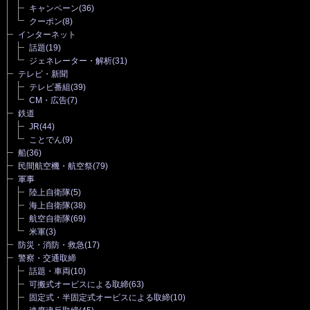
キャンペーン
(36)
クーポン
(8)
インターネット
話題
(19)
ジェネレーター・解析
(31)
テレビ・新聞
テレビ番組
(39)
CM・広告
(7)
鉄道
JR
(44)
ことでん
(9)
船
(36)
民間航空機・航空祭
(79)
軍事
陸上自衛隊
(5)
海上自衛隊
(38)
航空自衛隊
(69)
米軍
(3)
防災・消防・救急
(17)
警察・交通取締
話題・車両
(10)
可搬式オービスによる取締
(63)
固定式・半固定式オービスによる取締
(10)