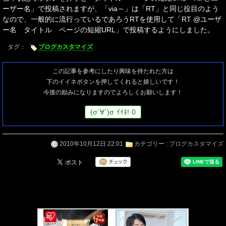
ーザー名」で投稿されますが、「via～」は「RT」と同じ役目のよう
なので、一般的に流行っているであろうRTを使用して「RT @ユーザ
ー名 タイトル ページの短縮URL」で投稿するようにしました。
タグ：
ブログカスタマイズ
この記事を参考にしたり興味を持たれた方は
下のイイネボタンを押してくれると嬉しいです！
今後の励みになりますのでよろしくお願いします！
(
σ
´∀`)
σ
ｲｲﾈ!
0
2010年10月12日 22:01
カテゴリー :
ブログカスタマイズ