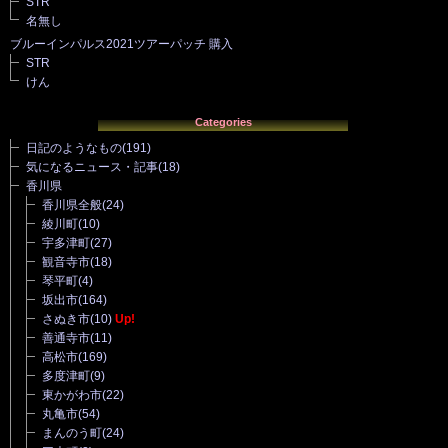
STR
名無し
ブルーインパルス2021ツアーパッチ 購入
STR
けん
Categories
日記のようなもの
(191)
気になるニュース・記事
(18)
香川県
香川県全般
(24)
綾川町
(10)
宇多津町
(27)
観音寺市
(18)
琴平町
(4)
坂出市
(164)
さぬき市
(10)
Up!
善通寺市
(11)
高松市
(169)
多度津町
(9)
東かがわ市
(22)
丸亀市
(54)
まんのう町
(24)