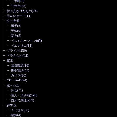
三木町
(2)
三豊市
(18)
街で見かけたもの
(26)
田んぼアート
(11)
空・夜景
風景
(5)
天体
(9)
花火
(8)
イルミネーション
(65)
イエナリエ
(33)
プライズ
(250)
ドラえもん
(42)
家電
電気製品
(19)
携帯電話
(47)
カメラ
(30)
CD・DVD
(24)
腹へった
外食
(71)
購入・頂き物
(198)
自分で調理
(282)
得する
くじ引き
(20)
懸賞
(4)