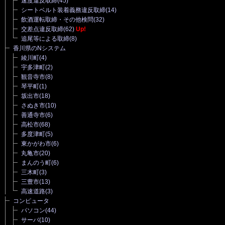
速度違反取締
(45)
シートベルト装着義務違反取締
(14)
飲酒運転取締・その他検問
(32)
交差点違反取締
(62)
Up!
追尾等による取締
(8)
香川県のNシステム
綾川町
(4)
宇多津町
(2)
観音寺市
(8)
琴平町
(1)
坂出市
(18)
さぬき市
(10)
善通寺市
(6)
高松市
(68)
多度津町
(5)
東かがわ市
(6)
丸亀市
(20)
まんのう町
(6)
三木町
(3)
三豊市
(13)
高速道路
(3)
コンピュータ
パソコン
(44)
サーバ
(10)