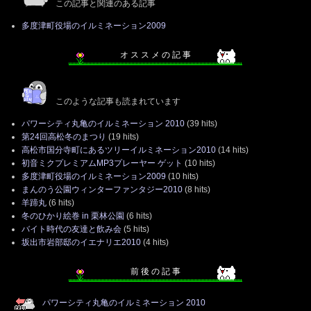
この記事と関連のある記事
多度津町役場のイルミネーション2009
オ ス ス メ の 記 事
このような記事も読まれています
パワーシティ丸亀のイルミネーション 2010
(39 hits)
第24回高松冬のまつり
(19 hits)
高松市国分寺町にあるツリーイルミネーション2010
(14 hits)
初音ミクプレミアムMP3プレーヤー ゲット
(10 hits)
多度津町役場のイルミネーション2009
(10 hits)
まんのう公園ウィンターファンタジー2010
(8 hits)
羊蹄丸
(6 hits)
冬のひかり絵巻 in 栗林公園
(6 hits)
バイト時代の友達と飲み会
(5 hits)
坂出市岩部邸のイエナリエ2010
(4 hits)
前 後 の 記 事
パワーシティ丸亀のイルミネーション 2010