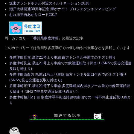
坂出グランドホテル付近のイルミネーション2018
瀬戸大橋開通30周年記念 輝かナイト プロジェクションマッピング
むれ源平石あかりロード2017
同一カテゴリー「
香川県多度津町
」の最近の記事
このカテゴリーでは香川県多度津町での催し物や出来事などを掲載しています
多度津町見立 県道21号上り車線 白方トンネル手前でのネズミ捕り
多度津町見立 県道21号上り車線での飲酒運転取り締まり (SNSで見る交通違
反取り締まり)
多度津町西白方 県道21号上り車線 白方トンネル出口付近でのネズミ捕り
(SNSで見る交通違反取り締まり)
多度津町堀江 県道21号下り車線 多度津町屋内温水プール前での飲酒運転取
り締まり (SNSで見る交通違反取り締まり)
多度津町桜川2丁目 多度津琴平街道跨線橋南側での一時不停止違反取り締ま
り
関 連 す る 記 事