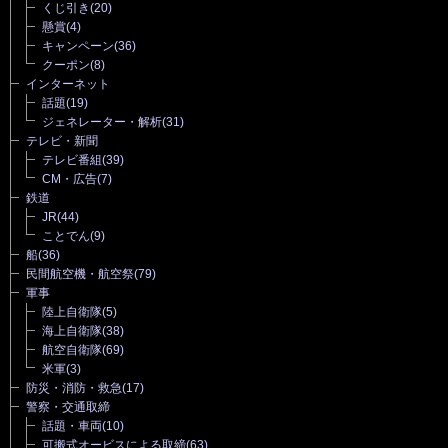
くじ引き
(20)
懸賞
(4)
キャンペーン
(36)
クーポン
(8)
インターネット
話題
(19)
ジェネレーター・解析
(31)
テレビ・新聞
テレビ番組
(39)
CM・広告
(7)
鉄道
JR
(44)
ことでん
(9)
船
(36)
民間航空機・航空祭
(79)
軍事
陸上自衛隊
(5)
海上自衛隊
(38)
航空自衛隊
(69)
米軍
(3)
防災・消防・救急
(17)
警察・交通取締
話題・車両
(10)
可搬式オービスによる取締
(63)