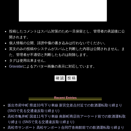
投稿したコメントはスパム対策のため一旦保留とし、管理者の承認後に公
開されます。
個人情報の公開、誹謗中傷の書き込みは行わないでください。
英文のみの投稿やシステムがスパムと判断した内容は公開されません。ま
た、管理者が不適切と判断したものは削除します。
タグは使用出来ません。
Gravatar
によるアバター画像の表示に対応しています。
Recent Entries
坂出市府中町 県道33号下り車線 新宮交差点付近での飲酒運転取り締まり
(SNSで見る交通違反取り締まり)
高松市亀井町 国道11号下り車線 南新町商店街アーケード前での飲酒運転取
り締まり (SNSで見る交通違反取り締まり)
高松市サンポート 高松サンポート合同庁舎南館前での飲酒運転取り締まり