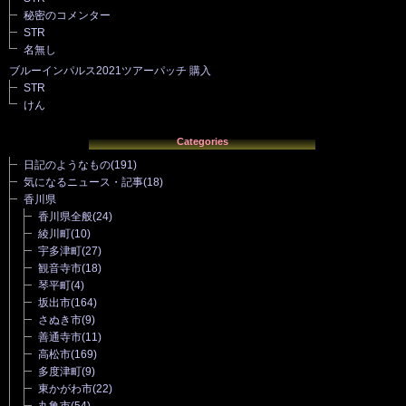
秘密のコメンター
STR
名無し
ブルーインパルス2021ツアーパッチ 購入
STR
けん
Categories
日記のようなもの
(191)
気になるニュース・記事
(18)
香川県
香川県全般
(24)
綾川町
(10)
宇多津町
(27)
観音寺市
(18)
琴平町
(4)
坂出市
(164)
さぬき市
(9)
善通寺市
(11)
高松市
(169)
多度津町
(9)
東かがわ市
(22)
丸亀市
(54)