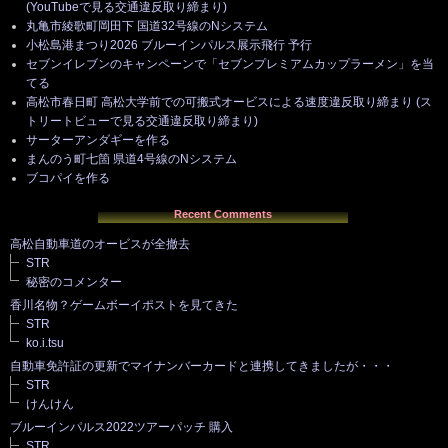
(YouTubeで見る交通違反取り締まり)
丸亀市綾歌町岡田下 国道32号線のNシステム
小松島港まつり2026 ブルーインパルス展示飛行 予行
セブンイレブンのキャンペーンで「セブンプレミアムカップラーメン」を当
てる
高松市春日町 高松大学前での可搬式オービスによる速度違反取り締まり (ス
トリートビューで見る交通違反取り締まり)
サーターアンダギーを作る
まんのう町七箇 県道4号線のNシステム
ブコパイを作る
Recent Comments
高松自動車道のオービスが全撤去
STR
秘密のコメンター
香川名物？ゲームボーイポストを見てきた
STR
ko.i.tsu
自動車免許証の更新でマイナンバーカードと連携してきましたが・・・
STR
けんけん
ブルーインパルス2022ツアーパッチ 購入
STR