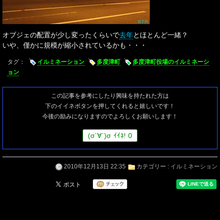
オブジェの配置が少し変ったくらいで
去年
とほとんど一緒？
いや、僅かに規模が縮小されているかも・・・
タグ：
イルミネーション
多度津町
多度津町役場のイルミネーシ
ョン
この記事を参考にしたり興味を持たれた方は
下のイイネボタンを押してくれると嬉しいです！
今後の励みになりますのでよろしくお願いします！
(
σ
´∀`)
σ
ｲｲﾈ!
0
2010年12月13日 22:35
カテゴリー :
イルミネーション