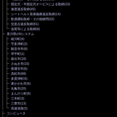
固定式・半固定式オービスによる取締
(10)
速度違反取締
(45)
シートベルト装着義務違反取締
(14)
飲酒運転取締・その他検問
(32)
交差点違反取締
(61)
追尾等による取締
(8)
香川県のNシステム
綾川町
(4)
宇多津町
(2)
観音寺市
(8)
琴平町
(1)
坂出市
(18)
さぬき市
(10)
善通寺市
(6)
高松市
(68)
多度津町
(5)
東かがわ市
(6)
丸亀市
(20)
まんのう町
(6)
三木町
(3)
三豊市
(13)
高速道路
(3)
コンピュータ