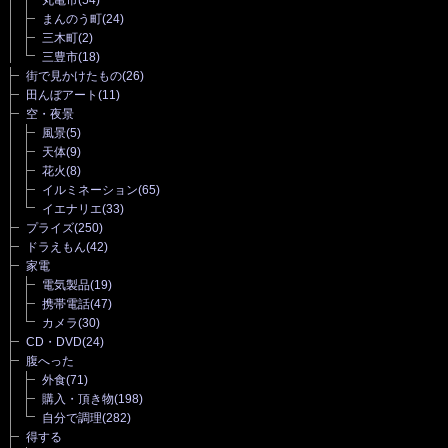
まんのう町
(24)
三木町
(2)
三豊市
(18)
街で見かけたもの
(26)
田んぼアート
(11)
空・夜景
風景
(5)
天体
(9)
花火
(8)
イルミネーション
(65)
イエナリエ
(33)
プライズ
(250)
ドラえもん
(42)
家電
電気製品
(19)
携帯電話
(47)
カメラ
(30)
CD・DVD
(24)
腹へった
外食
(71)
購入・頂き物
(198)
自分で調理
(282)
得する