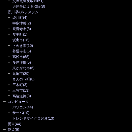
交差点違反取締
(61)
追尾等による取締
(8)
香川県のNシステム
綾川町
(4)
宇多津町
(2)
観音寺市
(8)
琴平町
(1)
坂出市
(18)
さぬき市
(10)
善通寺市
(6)
高松市
(68)
多度津町
(5)
東かがわ市
(6)
丸亀市
(20)
まんのう町
(6)
三木町
(3)
三豊市
(13)
高速道路
(3)
コンピュータ
パソコン
(44)
サーバ
(10)
トレンドマイクロ関連
(13)
愛車
(44)
愛犬
(6)