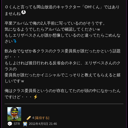
Ｏくんと言っても岡山放送のキャラクター「OH!くん」ではあり
ませんね
卒業アルバムで俺の2人手前に写っているのがそうです。
気になるようでしたらアルバムで確認してくださいｗ
もしエリザベスさんが誰か想像しているのと違ってたらごめんな
さい
飲み会でなぜか各クラスのクラス委員長が誰だったかという話題
が・・・
もしよければ後日行われる反省会のネタに、エリザベスさんのク
ラスの
委員長が誰だったかイニシャルでこっそりと教えてもらえると嬉
しいですｗ
俺はクラス委員長というのが存在してたのが頭の中になかったん
ですけど・・・
4
[返信する]
STR
2011年4月5日 21:46