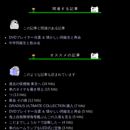
関 連 す る 記 事
この記事と関連のある記事
DVDプレイヤー当選 ＆ 懐かしい同級生と再会
中学同級生と飲み会
オ ス ス メ の 記 事
このような記事も読まれています
過去の収穫物 東京へ
(16 hits)
車のタイヤを履き替え
(15 hits)
つ
(13 hits)
募金 その後
(12 hits)
GRADIUS ULTIMATE COLLECTION 購入
(7 hits)
DVDプレイヤー当選 ＆ 懐かしい同級生と再会
(5 hits)
海上自衛隊掃海母艦ぶんごの入港を見る
(5 hits)
こだまでしょうか？で診断した～
(4 hits)
車のルームランプをLED式に交換
(3 hits)