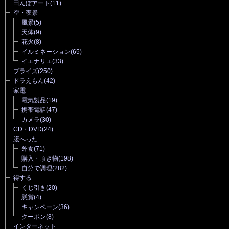
田んぼアート
(11)
空・夜景
風景
(5)
天体
(9)
花火
(8)
イルミネーション
(65)
イエナリエ
(33)
プライズ
(250)
ドラえもん
(42)
家電
電気製品
(19)
携帯電話
(47)
カメラ
(30)
CD・DVD
(24)
腹へった
外食
(71)
購入・頂き物
(198)
自分で調理
(282)
得する
くじ引き
(20)
懸賞
(4)
キャンペーン
(36)
クーポン
(8)
インターネット