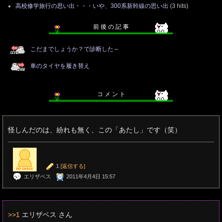
高校修学旅行の思い出・・・いや、300系新幹線の思い出
(3 hits)
前 後 の 記 事
こだまでしょうか？で診断した～
車のタイヤを履き替え
コ メ ン ト
怪しんだのは、紛れも無く、この「あたし」です（笑）
1
[返信する]
エリザベス
2011年4月4日 15:57
>>1
エリザベス さん