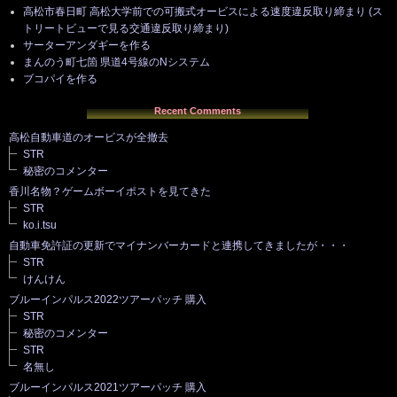
高松市春日町 高松大学前での可搬式オービスによる速度違反取り締まり (ス
トリートビューで見る交通違反取り締まり)
サーターアンダギーを作る
まんのう町七箇 県道4号線のNシステム
ブコパイを作る
Recent Comments
高松自動車道のオービスが全撤去
STR
秘密のコメンター
香川名物？ゲームボーイポストを見てきた
STR
ko.i.tsu
自動車免許証の更新でマイナンバーカードと連携してきましたが・・・
STR
けんけん
ブルーインパルス2022ツアーパッチ 購入
STR
秘密のコメンター
STR
名無し
ブルーインパルス2021ツアーパッチ 購入