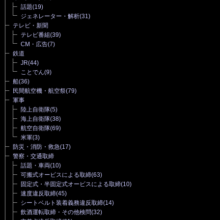
話題
(19)
ジェネレーター・解析
(31)
テレビ・新聞
テレビ番組
(39)
CM・広告
(7)
鉄道
JR
(44)
ことでん
(9)
船
(36)
民間航空機・航空祭
(79)
軍事
陸上自衛隊
(5)
海上自衛隊
(38)
航空自衛隊
(69)
米軍
(3)
防災・消防・救急
(17)
警察・交通取締
話題・車両
(10)
可搬式オービスによる取締
(63)
固定式・半固定式オービスによる取締
(10)
速度違反取締
(45)
シートベルト装着義務違反取締
(14)
飲酒運転取締・その他検問
(32)