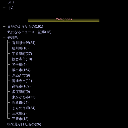
STR
けん
Categories
日記のようなもの
(191)
気になるニュース・記事
(18)
香川県
香川県全般
(24)
綾川町
(10)
宇多津町
(27)
観音寺市
(18)
琴平町
(4)
坂出市
(164)
さぬき市
(9)
善通寺市
(11)
高松市
(169)
多度津町
(9)
東かがわ市
(22)
丸亀市
(54)
まんのう町
(24)
三木町
(2)
三豊市
(18)
街で見かけたもの
(26)