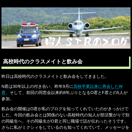
高校時代のクラスメイトと飲み会
昨日は高校時代のクラスメイトと飲み会をしてきました。
N君は30年以上の付き合い、昨年9月に
高校卒業以来に再会したW
君
、そして、前回の同窓会以来約8年ぶりとなるO君とF君との5人が
参加。
飲み会の開催はO君が私のブログを知ってくれていたのがきっかけで
した。今回の飲み会とは関係のない高校時代の知人が部活繋がりで別
の同級生へ、その同級生がO君と同じ職場で話が伝わったそうです。
さらに私がミクシィをしているのも知ってくれていて、メッセージを