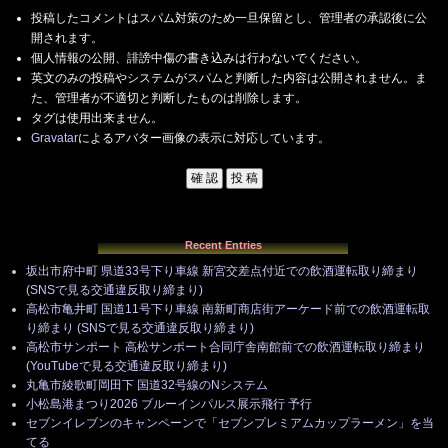
投稿したコメントはスパム対策のため一旦保留とし、管理者の承認後に公
開されます。
個人情報の公開、誹謗中傷の書き込みは行わないでください。
英文のみの投稿やシステムがスパムと判断した内容は公開されません。ま
た、管理者が不適切と判断したものは削除します。
タグは使用出来ません。
Gravatar
によるアバター画像の表示に対応しています。
Recent Entries
坂出市府中町 県道33号下り車線 新宮交差点付近での飲酒運転取り締まり
(SNSで見る交通違反取り締まり)
高松市亀井町 国道11号下り車線 南新町商店街アーケード前での飲酒運転取
り締まり (SNSで見る交通違反取り締まり)
高松市サンポート 高松サンポート合同庁舎南館前での飲酒運転取り締まり
(YouTubeで見る交通違反取り締まり)
丸亀市綾歌町岡田下 国道32号線のNシステム
小松島港まつり2026 ブルーインパルス展示飛行 予行
セブンイレブンのキャンペーンで「セブンプレミアムカップラーメン」を当
てる