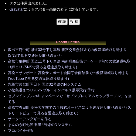
タグは使用出来ません。
Gravatar
によるアバター画像の表示に対応しています。
Recent Entries
坂出市府中町 県道33号下り車線 新宮交差点付近での飲酒運転取り締まり
(SNSで見る交通違反取り締まり)
高松市亀井町 国道11号下り車線 南新町商店街アーケード前での飲酒運転取
り締まり (SNSで見る交通違反取り締まり)
高松市サンポート 高松サンポート合同庁舎南館前での飲酒運転取り締まり
(YouTubeで見る交通違反取り締まり)
丸亀市綾歌町岡田下 国道32号線のNシステム
小松島港まつり2026 ブルーインパルス展示飛行 予行
セブンイレブンのキャンペーンで「セブンプレミアムカップラーメン」を当
てる
高松市春日町 高松大学前での可搬式オービスによる速度違反取り締まり (ス
トリートビューで見る交通違反取り締まり)
サーターアンダギーを作る
まんのう町七箇 県道4号線のNシステム
ブコパイを作る