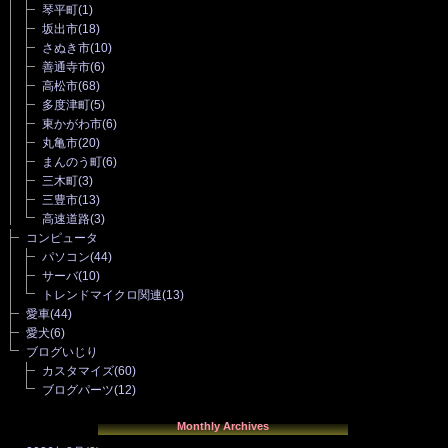
琴平町
(1)
坂出市
(18)
さぬき市
(10)
善通寺市
(6)
高松市
(68)
多度津町
(5)
東かがわ市
(6)
丸亀市
(20)
まんのう町
(6)
三木町
(3)
三豊市
(13)
高速道路
(3)
コンピュータ
パソコン
(44)
サーバ
(10)
トレンドマイクロ関連
(13)
愛車
(44)
愛犬
(6)
ブログいじり
カスタマイズ
(60)
ブログパーツ
(12)
Monthly Archives