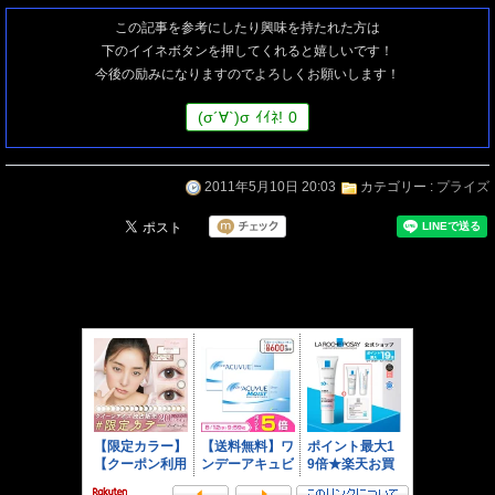
この記事を参考にしたり興味を持たれた方は
下のイイネボタンを押してくれると嬉しいです！
今後の励みになりますのでよろしくお願いします！
(
σ
´∀`)
σ
ｲｲﾈ!
0
2011年5月10日 20:03
カテゴリー :
プライズ