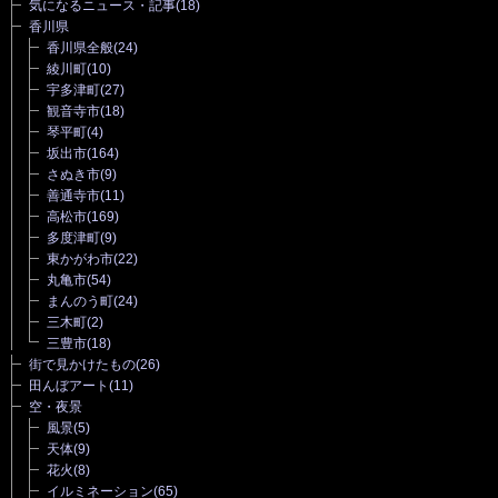
気になるニュース・記事
(18)
香川県
香川県全般
(24)
綾川町
(10)
宇多津町
(27)
観音寺市
(18)
琴平町
(4)
坂出市
(164)
さぬき市
(9)
善通寺市
(11)
高松市
(169)
多度津町
(9)
東かがわ市
(22)
丸亀市
(54)
まんのう町
(24)
三木町
(2)
三豊市
(18)
街で見かけたもの
(26)
田んぼアート
(11)
空・夜景
風景
(5)
天体
(9)
花火
(8)
イルミネーション
(65)