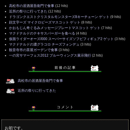
高松市の居酒屋吾衛門で食事
(12 hits)
近所の祭りに行ってきた
(12 hits)
ドラゴンクエストクリスタルモンスターズ8キーチェーン ゲット
(9 hits)
顔文字ーズ マイクロビーズマスコット ゲット
(8 hits)
かおもじん奇ぐるみメッセージプレートマスコット ゲット
(7 hits)
マクドナルドのテキサスバーガーを食べる
(4 hits)
仮面ライダーオーズ/000 スーパーサイズソフビフィギュア2 ゲット
(3 hits)
マクドナルドの濃グラコロ チーズフォンデュ
(3 hits)
観音寺市の茶屋ガーデンで食事
(3 hits)
一の宮サマーフェス2012 ブルーウィングス展示飛行
(2 hits)
前 後 の 記 事
高松市の居酒屋吾衛門で食事
近所の祭りに行ってきた
コ メ ン ト
お初です。