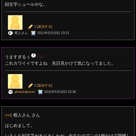
顔文字シュールやな。
1
[返信する]
暇人さん
2011年5月10日 23:21
うますぎるぅ
:
これカワイイですよね
先日見かけて気になってました。
2
[返信する]
photosakuron
2011年5月10日 23:38
>>1
暇人さん さん
はじめまして。
いろんな顔文字がありましたが、金欠なのでこの1個だけで我慢し