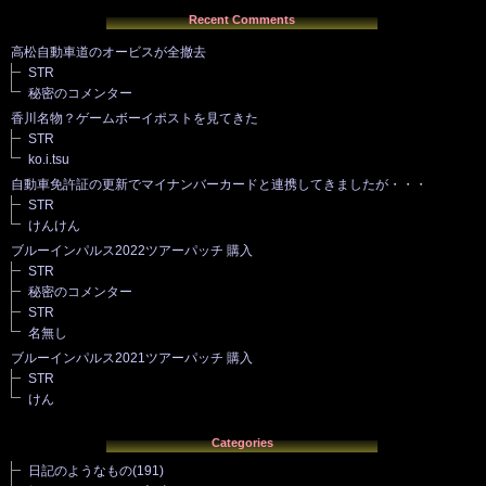
Recent Comments
高松自動車道のオービスが全撤去
STR
秘密のコメンター
香川名物？ゲームボーイポストを見てきた
STR
ko.i.tsu
自動車免許証の更新でマイナンバーカードと連携してきましたが・・・
STR
けんけん
ブルーインパルス2022ツアーパッチ 購入
STR
秘密のコメンター
STR
名無し
ブルーインパルス2021ツアーパッチ 購入
STR
けん
Categories
日記のようなもの
(191)