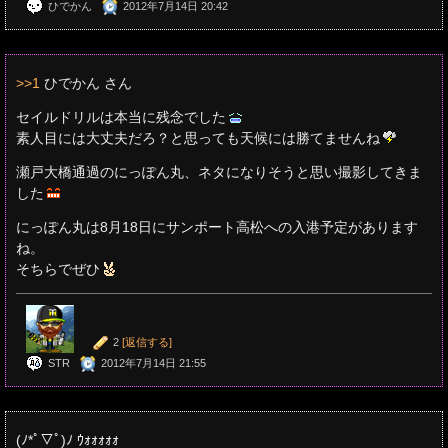
ひでかん
2012年7月14日 20:42
>>1
ひでかん さん
セイルドリルは本当に残念でした
素人目には大丈夫だろ？と思っても天候には勝てませんね
瀬戸大橋通過のにっぽん丸、ネタになりそうと思い撮影してきま
した
にっぽん丸は8月18日にサンポート高松への入港予定があります
ね。
そちらでぜひ
2
[返信する]
STR
2012年7月14日 21:55
(ﾉ*ﾟ▽ﾟ)ﾉ ｳｫｫｫｫｫ