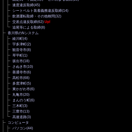
速度違反取締
(45)
シートベルト装着義務違反取締
(14)
飲酒運転取締・その他検問
(32)
交差点違反取締
(62)
Up!
追尾等による取締
(8)
香川県のNシステム
綾川町
(4)
宇多津町
(2)
観音寺市
(8)
琴平町
(1)
坂出市
(18)
さぬき市
(10)
善通寺市
(6)
高松市
(68)
多度津町
(5)
東かがわ市
(6)
丸亀市
(20)
まんのう町
(6)
三木町
(3)
三豊市
(13)
高速道路
(3)
コンピュータ
パソコン
(44)