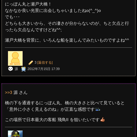
にっぽん丸と瀬戸大橋！
なかなか良い光景に出会しちゃいましたねo(^_^)o
でも･･･
どちらも大きいから、その凄さが分からないのが、ちと欠点と行
ったら欠点なんですけどね^^;
瀬戸大橋を背景に、いろんな船を楽しんでみたいものですよね^^
3
[返信する]
源
2012年7月15日 17:39
>>3
源 さん
橋の下を通過するにっぽん丸、橋の大きさと比べて見ていると
「意外に小さく見えるのね」が正直な感想です
この場所で日本最大の客船 飛鳥II を狙いたいです