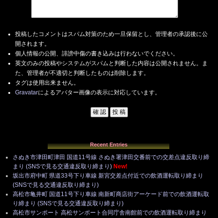
投稿したコメントはスパム対策のため一旦保留とし、管理者の承認後に公
開されます。
個人情報の公開、誹謗中傷の書き込みは行わないでください。
英文のみの投稿やシステムがスパムと判断した内容は公開されません。ま
た、管理者が不適切と判断したものは削除します。
タグは使用出来ません。
Gravatar
によるアバター画像の表示に対応しています。
Recent Entries
さぬき市津田町津田 国道11号線 さぬき署津田交番前での交差点違反取り締
まり (SNSで見る交通違反取り締まり)
New!
坂出市府中町 県道33号下り車線 新宮交差点付近での飲酒運転取り締まり
(SNSで見る交通違反取り締まり)
高松市亀井町 国道11号下り車線 南新町商店街アーケード前での飲酒運転取
り締まり (SNSで見る交通違反取り締まり)
高松市サンポート 高松サンポート合同庁舎南館前での飲酒運転取り締まり