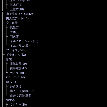
まんのう町
(24)
三木町
(2)
三豊市
(18)
街で見かけたもの
(26)
田んぼアート
(11)
空・夜景
風景
(5)
天体
(9)
花火
(8)
イルミネーション
(65)
イエナリエ
(33)
プライズ
(250)
ドラえもん
(42)
家電
電気製品
(19)
携帯電話
(47)
カメラ
(30)
CD・DVD
(24)
腹へった
外食
(71)
購入・頂き物
(198)
自分で調理
(282)
得する
くじ引き
(20)