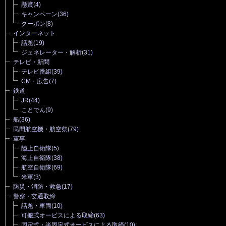
懸賞
(4)
キャンペーン
(36)
クーポン
(8)
インターネット
話題
(19)
ジェネレーター・解析
(31)
テレビ・新聞
テレビ番組
(39)
CM・広告
(7)
鉄道
JR
(44)
ことでん
(9)
船
(36)
民間航空機・航空祭
(79)
軍事
陸上自衛隊
(5)
海上自衛隊
(38)
航空自衛隊
(69)
米軍
(3)
防災・消防・救急
(17)
警察・交通取締
話題・車両
(10)
可搬式オービスによる取締
(63)
固定式・半固定式オービスによる取締
(10)