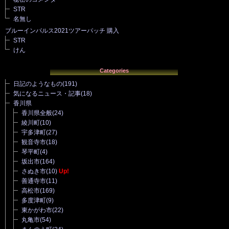
STR
名無し
ブルーインパルス2021ツアーパッチ 購入
STR
けん
Categories
日記のようなもの
(191)
気になるニュース・記事
(18)
香川県
香川県全般
(24)
綾川町
(10)
宇多津町
(27)
観音寺市
(18)
琴平町
(4)
坂出市
(164)
さぬき市
(10)
Up!
善通寺市
(11)
高松市
(169)
多度津町
(9)
東かがわ市
(22)
丸亀市
(54)