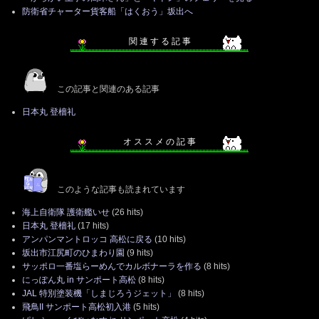
防衛省チャーター貨客船「はくおう」坂出へ
関 連 す る 記 事
この記事と関連のある記事
日本丸 登檣礼
オ ス ス メ の 記 事
このような記事も読まれています
海上自衛隊 護衛艦いせ
(26 hits)
日本丸 登檣礼
(17 hits)
アンパンマントロッコ 高松に戻る
(10 hits)
坂出市江尻町のひまわり園
(9 hits)
サッポロ一番塩らーめんでカルボナーラを作る
(8 hits)
にっぽん丸 in サンポート高松
(8 hits)
JAL 特別塗装機「しまじろうジェット」
(8 hits)
飛鳥II サンポート高松初入港
(5 hits)