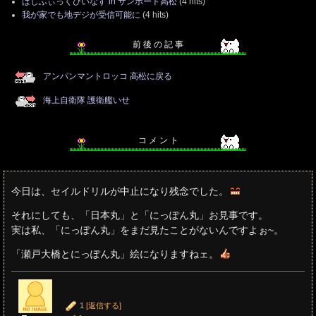
ぱしふぃっくびいなす in サンポート高松
(4 hits)
我が家でも地デジが受信可能に
(4 hits)
前 後 の 記 事
アンパンマントロッコ 高松に戻る
海上自衛隊 護衛艦いせ
コ メ ン ト
今日は、セイルドリルが中止になり残念でした。
それにしても、「日本丸」と「にっぽん丸」お見事です。
実は私、「にっぽん丸」をまだ見たことがないんですよぉ~。
「瀬戸大橋とにっぽん丸」絵になりますねェ。
1
[返信する]