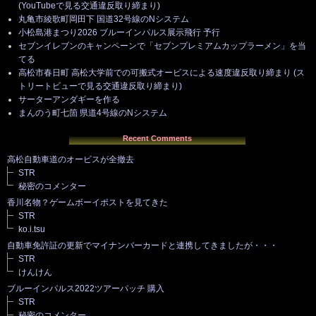
(YouTubeで見る交通違反取り締まり)
丸亀市綾歌町岡田下 国道32号線のNシステム
小松島港まつり2026 ブルーインパルス展示飛行 予行
セブンイレブンのキャンペーンで「セブンプレミアムカップラーメン」を当
てる
高松市春日町 高松大学前での可搬式オービスによる速度違反取り締まり (ス
トリートビューで見る交通違反取り締まり)
サーターアンダギーを作る
まんのう町七箇 県道4号線のNシステム
Recent Comments
高松自動車道のオービスが全撤去
STR
秘密のコメンター
香川名物？ゲームボーイポストを見てきた
STR
ko.i.tsu
自動車免許証の更新でマイナンバーカードと連携してきましたが・・・
STR
けんけん
ブルーインパルス2022ツアーパッチ 購入
STR
秘密のコメンター