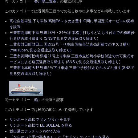
同一カテゴリー「
香川県三豊市
」の最近の記事
このカテゴリーでは香川県三豊市での催し物や出来事などを掲載しています
高松自動車道 下り車線 高瀬PA～さぬき豊中IC間に半固定式オービスの拠点
を設置
三豊市高瀬町下麻 県道23号・24号線 本格手打ちうどんもり付近での横断歩
行者妨害取り締まり (SNSで見る交通違反取り締まり)
三豊市財田町財田上 国道32号下り車線 讃岐缶詰直売所前でのネズミ捕り
(YouTubeで見る交通違反取り締まり)
三豊市詫間町松崎 県道21号上り車線 三豊市立松崎小学校付近での可搬式オ
ービスによる速度違反取り締まり (SNSで見る交通違反取り締まり)
三豊市山本町大野 県道5号下り車線 三豊中学校付近でのネズミ捕り (SNSで
見る交通違反取り締まり)
同一カテゴリー「
船
」の最近の記事
このカテゴリーでは民間の船について掲載しています
サンポート高松で えとぴりか を見学
サンポート高松で LE SOLEAL を見る
坂出港にナッチャンWorld入港
「からかい上手の高木さん」と「ヤドン」のフェリーを見る