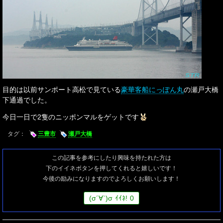
目的は以前サンポート高松で見ている
豪華客船にっぽん丸
の瀬戸大橋
下通過でした。
今日一日で2隻のニッポンマルをゲットです
タグ：
三豊市
瀬戸大橋
この記事を参考にしたり興味を持たれた方は
下のイイネボタンを押してくれると嬉しいです！
今後の励みになりますのでよろしくお願いします！
(
σ
´∀`)
σ
ｲｲﾈ!
0