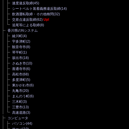
速度違反取締
(45)
シートベルト装着義務違反取締
(14)
飲酒運転取締・その他検問
(32)
交差点違反取締
(62)
Up!
追尾等による取締
(8)
香川県のNシステム
綾川町
(4)
宇多津町
(2)
観音寺市
(8)
琴平町
(1)
坂出市
(18)
さぬき市
(10)
善通寺市
(6)
高松市
(68)
多度津町
(5)
東かがわ市
(6)
丸亀市
(20)
まんのう町
(6)
三木町
(3)
三豊市
(13)
高速道路
(3)
コンピュータ
パソコン
(44)
サーバ
(10)