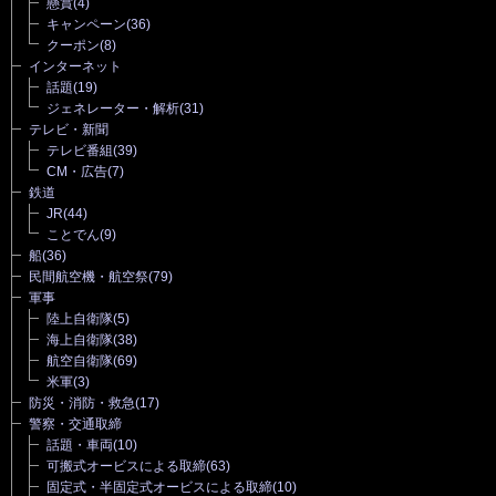
懸賞
(4)
キャンペーン
(36)
クーポン
(8)
インターネット
話題
(19)
ジェネレーター・解析
(31)
テレビ・新聞
テレビ番組
(39)
CM・広告
(7)
鉄道
JR
(44)
ことでん
(9)
船
(36)
民間航空機・航空祭
(79)
軍事
陸上自衛隊
(5)
海上自衛隊
(38)
航空自衛隊
(69)
米軍
(3)
防災・消防・救急
(17)
警察・交通取締
話題・車両
(10)
可搬式オービスによる取締
(63)
固定式・半固定式オービスによる取締
(10)