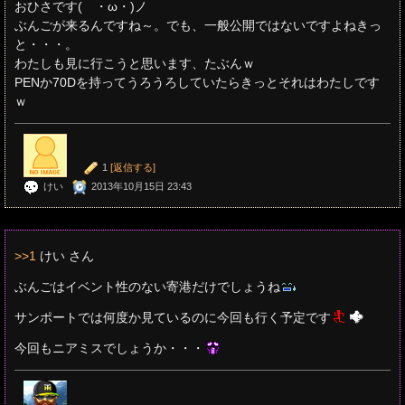
おひさです( ・ω・)ノ
ぶんごが来るんですね～。でも、一般公開ではないですよねきっ
と・・・。
わたしも見に行こうと思います、たぶんｗ
PENか70Dを持ってうろうろしていたらきっとそれはわたしです
ｗ
1
[返信する]
けい
2013年10月15日 23:43
>>1
けい さん
ぶんごはイベント性のない寄港だけでしょうね
サンポートでは何度か見ているのに今回も行く予定です
今回もニアミスでしょうか・・・