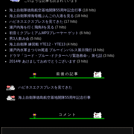
このような記事も読まれています
海上自衛隊徳島航空基地開隊55周年記念行事
(18 hits)
海上自衛隊掃海母艦ぶんごの入港を見る
(18 hits)
ハピネスエクスプレスを見てきた
(17 hits)
瀬戸内海を行く飛鳥IIを見る
(7 hits)
初音ミクプレミアムMP3プレーヤー ゲット
(6 hits)
男3人飲み会
(5 hits)
海上自衛隊 練習船 YTE12・YTE13
(4 hits)
瀬戸内水軍まつりin尾道 ブルーインパルス展示飛行
(4 hits)
ドラマ「コード・ブルー -ドクターヘリ緊急救命-」第七話
(3 hits)
2014年 あけましておめでとうございます
(3 hits)
前 後 の 記 事
ハピネスエクスプレスを見てきた
海上自衛隊徳島航空基地開隊55周年記念行事
コ メ ン ト