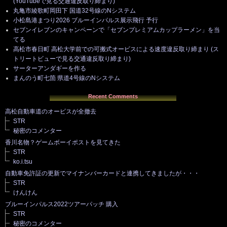
(YouTubeで見る交通違反取り締まり)
丸亀市綾歌町岡田下 国道32号線のNシステム
小松島港まつり2026 ブルーインパルス展示飛行 予行
セブンイレブンのキャンペーンで「セブンプレミアムカップラーメン」を当
てる
高松市春日町 高松大学前での可搬式オービスによる速度違反取り締まり (ス
トリートビューで見る交通違反取り締まり)
サーターアンダギーを作る
まんのう町七箇 県道4号線のNシステム
Recent Comments
高松自動車道のオービスが全撤去
STR
秘密のコメンター
香川名物？ゲームボーイポストを見てきた
STR
ko.i.tsu
自動車免許証の更新でマイナンバーカードと連携してきましたが・・・
STR
けんけん
ブルーインパルス2022ツアーパッチ 購入
STR
秘密のコメンター