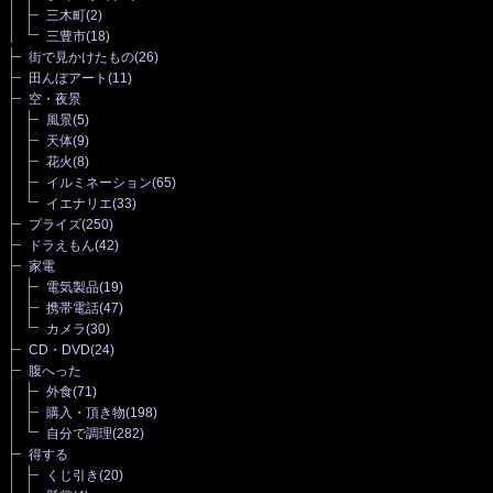
三木町
(2)
三豊市
(18)
街で見かけたもの
(26)
田んぼアート
(11)
空・夜景
風景
(5)
天体
(9)
花火
(8)
イルミネーション
(65)
イエナリエ
(33)
プライズ
(250)
ドラえもん
(42)
家電
電気製品
(19)
携帯電話
(47)
カメラ
(30)
CD・DVD
(24)
腹へった
外食
(71)
購入・頂き物
(198)
自分で調理
(282)
得する
くじ引き
(20)