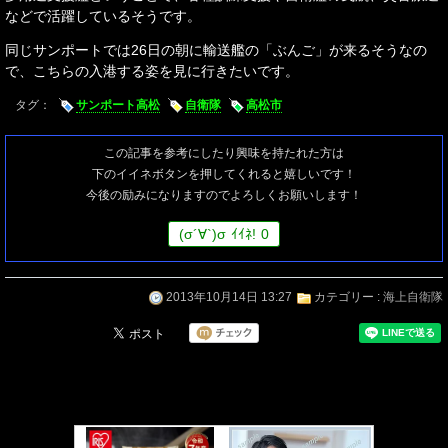
などで活躍しているそうです。
同じサンポートでは26日の朝に輸送艦の「ぶんご」が来るそうなの
で、こちらの入港する姿を見に行きたいです。
タグ：
サンポート高松
自衛隊
高松市
この記事を参考にしたり興味を持たれた方は
下のイイネボタンを押してくれると嬉しいです！
今後の励みになりますのでよろしくお願いします！
(
σ
´∀`)
σ
ｲｲﾈ!
0
2013年10月14日 13:27
カテゴリー :
海上自衛隊