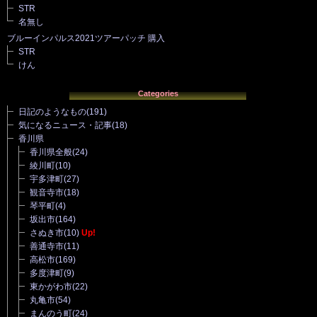
STR
名無し
ブルーインパルス2021ツアーパッチ 購入
STR
けん
Categories
日記のようなもの
(191)
気になるニュース・記事
(18)
香川県
香川県全般
(24)
綾川町
(10)
宇多津町
(27)
観音寺市
(18)
琴平町
(4)
坂出市
(164)
さぬき市
(10)
Up!
善通寺市
(11)
高松市
(169)
多度津町
(9)
東かがわ市
(22)
丸亀市
(54)
まんのう町
(24)