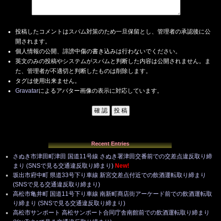
投稿したコメントはスパム対策のため一旦保留とし、管理者の承認後に公
開されます。
個人情報の公開、誹謗中傷の書き込みは行わないでください。
英文のみの投稿やシステムがスパムと判断した内容は公開されません。ま
た、管理者が不適切と判断したものは削除します。
タグは使用出来ません。
Gravatar
によるアバター画像の表示に対応しています。
Recent Entries
さぬき市津田町津田 国道11号線 さぬき署津田交番前での交差点違反取り締
まり (SNSで見る交通違反取り締まり)
New!
坂出市府中町 県道33号下り車線 新宮交差点付近での飲酒運転取り締まり
(SNSで見る交通違反取り締まり)
高松市亀井町 国道11号下り車線 南新町商店街アーケード前での飲酒運転取
り締まり (SNSで見る交通違反取り締まり)
高松市サンポート 高松サンポート合同庁舎南館前での飲酒運転取り締まり