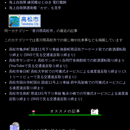
海上自衛隊 練習艦せとゆき 電灯艦飾
海上自衛隊護衛艦「かが」を見学
同一カテゴリー「
香川県高松市
」の最近の記事
このカテゴリーでは香川県高松市での催し物や出来事などを掲載しています
高松市亀井町 国道11号下り車線 南新町商店街アーケード前での飲酒運転取
り締まり (SNSで見る交通違反取り締まり)
高松市サンポート 高松サンポート合同庁舎南館前での飲酒運転取り締まり
(YouTubeで見る交通違反取り締まり)
高松市春日町 高松大学前での可搬式オービスによる速度違反取り締まり (ス
トリートビューで見る交通違反取り締まり)
高松市国分寺町国分 国道11号上り車線 府中高架橋での可搬式オービスによ
る速度違反取り締まり
高松市生島町 県道161号下り車線 亀水小橋での可搬式オービスによる速度違
反取り締まり (SNSで見る交通違反取り締まり)
オ ス ス メ の 記 事