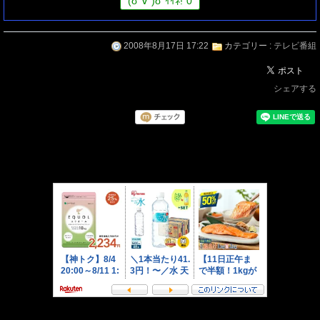
(
σ
´∀`)
σ
ｲｲﾈ!
0
2008年8月17日 17:22
カテゴリー :
テレビ番組
シェアする