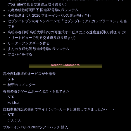
(YouTubeで見る交通違反取り締まり)
丸亀市綾歌町岡田下 国道32号線のNシステム
小松島港まつり2026 ブルーインパルス展示飛行 予行
セブンイレブンのキャンペーンで「セブンプレミアムカップラーメン」を当
てる
高松市春日町 高松大学前での可搬式オービスによる速度違反取り締まり (ス
トリートビューで見る交通違反取り締まり)
サーターアンダギーを作る
まんのう町七箇 県道4号線のNシステム
ブコパイを作る
Recent Comments
高松自動車道のオービスが全撤去
STR
秘密のコメンター
香川名物？ゲームボーイポストを見てきた
STR
ko.i.tsu
自動車免許証の更新でマイナンバーカードと連携してきましたが・・・
STR
けんけん
ブルーインパルス2022ツアーパッチ 購入