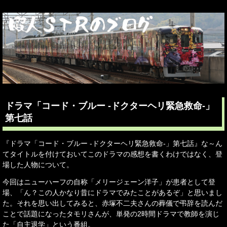
ドラマ「コード・ブルー -ドクターヘリ緊急救命-」
第七話
『ドラマ「コード・ブルー -ドクターヘリ緊急救命-」第七話』な～ん
てタイトルを付けておいてこのドラマの感想を書くわけではなく、登
場した人物について。
今回はニューハーフの自称「メリージェーン洋子」が患者として登
場、「ん？この人かなり昔にドラマでみたことがあるぞ」と思いまし
た。それを思い出してみると、赤塚不二夫さんの葬儀で弔辞を読んだ
ことで話題になったタモリさんが、単発の2時間ドラマで教師を演じ
た「自主退学」という番組。