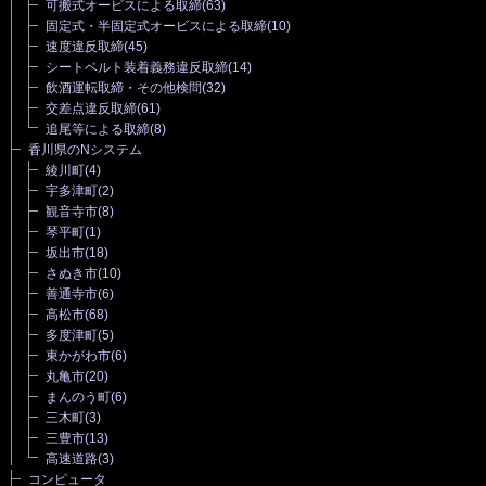
可搬式オービスによる取締
(63)
固定式・半固定式オービスによる取締
(10)
速度違反取締
(45)
シートベルト装着義務違反取締
(14)
飲酒運転取締・その他検問
(32)
交差点違反取締
(61)
追尾等による取締
(8)
香川県のNシステム
綾川町
(4)
宇多津町
(2)
観音寺市
(8)
琴平町
(1)
坂出市
(18)
さぬき市
(10)
善通寺市
(6)
高松市
(68)
多度津町
(5)
東かがわ市
(6)
丸亀市
(20)
まんのう町
(6)
三木町
(3)
三豊市
(13)
高速道路
(3)
コンピュータ