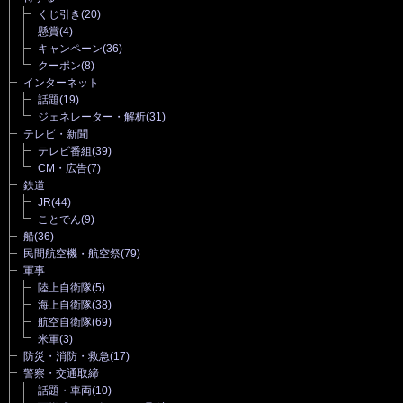
くじ引き
(20)
懸賞
(4)
キャンペーン
(36)
クーポン
(8)
インターネット
話題
(19)
ジェネレーター・解析
(31)
テレビ・新聞
テレビ番組
(39)
CM・広告
(7)
鉄道
JR
(44)
ことでん
(9)
船
(36)
民間航空機・航空祭
(79)
軍事
陸上自衛隊
(5)
海上自衛隊
(38)
航空自衛隊
(69)
米軍
(3)
防災・消防・救急
(17)
警察・交通取締
話題・車両
(10)