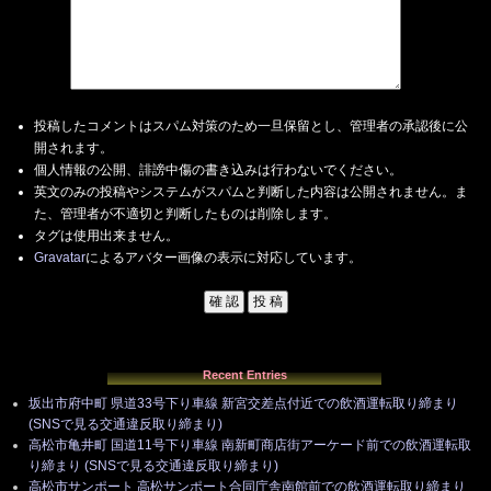
投稿したコメントはスパム対策のため一旦保留とし、管理者の承認後に公
開されます。
個人情報の公開、誹謗中傷の書き込みは行わないでください。
英文のみの投稿やシステムがスパムと判断した内容は公開されません。ま
た、管理者が不適切と判断したものは削除します。
タグは使用出来ません。
Gravatar
によるアバター画像の表示に対応しています。
Recent Entries
坂出市府中町 県道33号下り車線 新宮交差点付近での飲酒運転取り締まり
(SNSで見る交通違反取り締まり)
高松市亀井町 国道11号下り車線 南新町商店街アーケード前での飲酒運転取
り締まり (SNSで見る交通違反取り締まり)
高松市サンポート 高松サンポート合同庁舎南館前での飲酒運転取り締まり