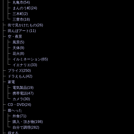
丸亀市
(54)
まんのう町
(24)
三木町
(2)
三豊市
(18)
街で見かけたもの
(26)
田んぼアート
(11)
空・夜景
風景
(5)
天体
(9)
花火
(8)
イルミネーション
(65)
イエナリエ
(33)
プライズ
(250)
ドラえもん
(42)
家電
電気製品
(19)
携帯電話
(47)
カメラ
(30)
CD・DVD
(24)
腹へった
外食
(71)
購入・頂き物
(198)
自分で調理
(282)
得する