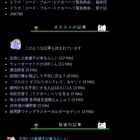
ドラマ「コード・ブルー -ドクターヘリ緊急救命-」最終回
ドラマ「コード・ブルー -ドクターヘリ緊急救命-」第十話
JA6790
オ ス ス メ の 記 事
このような記事も読まれています
近所に小倉優子が来るらしい
(12 hits)
ウォーターマークのOH!くん
(11 hits)
通信障害
(9 hits)
紙飛行機を飛ばして子供に戻る？
(6 hits)
「ゴスロリ ダブルリボンドレス」をゲット
(4 hits)
腕時計を右手首にする人は10人に1人
(3 hits)
高松空港で（ドクター）ヘリを見る
(3 hits)
海上自衛隊 多用途支援艦えんしゅう
(3 hits)
25年後の磯野家
(3 hits)
髭男爵ワイングラスキーホルダーをゲット
(3 hits)
前 後 の 記 事
近所に小倉優子が来るらしい