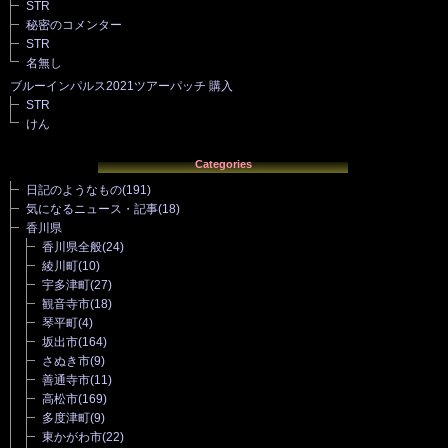
STR
秘密のコメンター
STR
名無し
ブルーインパルス2021ツアーパッチ 購入
STR
けん
Categories
日記のようなもの
(191)
気になるニュース・記事
(18)
香川県
香川県全般
(24)
綾川町
(10)
宇多津町
(27)
観音寺市
(18)
琴平町
(4)
坂出市
(164)
さぬき市
(9)
善通寺市
(11)
高松市
(169)
多度津町
(9)
東かがわ市
(22)