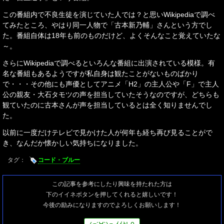
この番組内で不良生徒を演じていた人では？と思いWikipediaで調べ
てみたところ、やはり同一人物で「古本新乃輔」さんという方でし
た。番組自体は18年も前のものだけど、よくそんなこと覚えていたな
～。
さらにWikipediaで調べるといろんな番組に出演されている模様。有
名な番組もあるようですが私自身は観たことがないものばかり
で・・・その他にも声優としてアニメ「H2」の主人公や「F」で主人
公の親友・大石タモツの声を担当していたそうなのですが、どちらも
観ていたのに古本さんが声を担当しているとは全く知りませんでし
た。
以前に一度だけテレビで見かけた人が何年も経ち再び見ることがで
き、なんだか懐かしい気持ちになりました。
タグ：
コード・ブルー
この記事を参考にしたり興味を持たれた方は
下のイイネボタンを押してくれると嬉しいです！
今後の励みになりますのでよろしくお願いします！