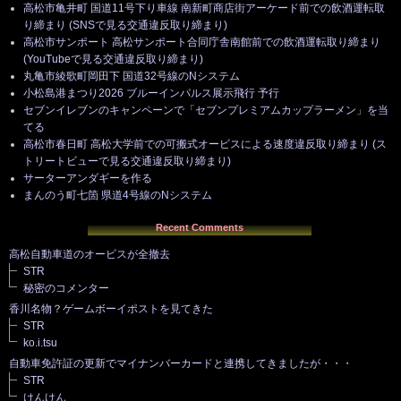
高松市亀井町 国道11号下り車線 南新町商店街アーケード前での飲酒運転取
り締まり (SNSで見る交通違反取り締まり)
高松市サンポート 高松サンポート合同庁舎南館前での飲酒運転取り締まり
(YouTubeで見る交通違反取り締まり)
丸亀市綾歌町岡田下 国道32号線のNシステム
小松島港まつり2026 ブルーインパルス展示飛行 予行
セブンイレブンのキャンペーンで「セブンプレミアムカップラーメン」を当
てる
高松市春日町 高松大学前での可搬式オービスによる速度違反取り締まり (ス
トリートビューで見る交通違反取り締まり)
サーターアンダギーを作る
まんのう町七箇 県道4号線のNシステム
Recent Comments
高松自動車道のオービスが全撤去
STR
秘密のコメンター
香川名物？ゲームボーイポストを見てきた
STR
ko.i.tsu
自動車免許証の更新でマイナンバーカードと連携してきましたが・・・
STR
けんけん