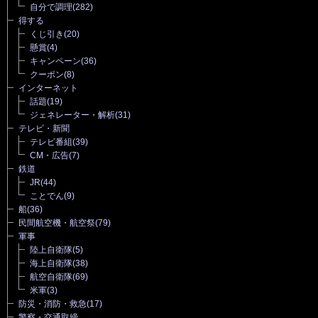
自分で調理
(282)
得する
くじ引き
(20)
懸賞
(4)
キャンペーン
(36)
クーポン
(8)
インターネット
話題
(19)
ジェネレーター・解析
(31)
テレビ・新聞
テレビ番組
(39)
CM・広告
(7)
鉄道
JR
(44)
ことでん
(9)
船
(36)
民間航空機・航空祭
(79)
軍事
陸上自衛隊
(5)
海上自衛隊
(38)
航空自衛隊
(69)
米軍
(3)
防災・消防・救急
(17)
警察・交通取締