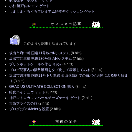
駅名標キーホルダー ゲット
小枝 瀬戸内レモン ゲット
しましまぐるぐるプレミアム絵本型クッション ゲット
オ ス ス メ の 記 事
このような記事も読まれています
坂出市府中町 国道11号線のNシステム
(8 hits)
坂出市江尻町 県道186号線のNシステム
(7 hits)
プリンホットケーキを作る その2
(4 hits)
ブログ記事内の複数動画をタブ化して表示してみる
(3 hits)
坂出市川津町 国道11号下り車線 金山休憩所での白バイ追尾による取り締ま
り
(3 hits)
GRADIUS ULTIMATE COLLECTION 購入
(3 hits)
給食ハイチュウ ゲット
(3 hits)
神戸レトロカマンベールチーズケーキ ゲット
(2 hits)
大阪プライズの旅
(2 hits)
ブログにFoxMeterを設置
(2 hits)
前 後 の 記 事