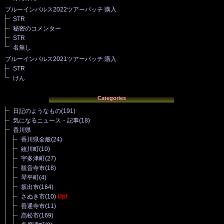
ブルーインパルス2022ツアーパッチ 購入
STR
秘密のコメンター
STR
名無し
ブルーインパルス2021ツアーパッチ 購入
STR
けん
Categories
日記のようなもの
(191)
気になるニュース・記事
(18)
香川県
香川県全般
(24)
綾川町
(10)
宇多津町
(27)
観音寺市
(18)
琴平町
(4)
坂出市
(164)
さぬき市
(10)
Up!
善通寺市
(11)
高松市
(169)