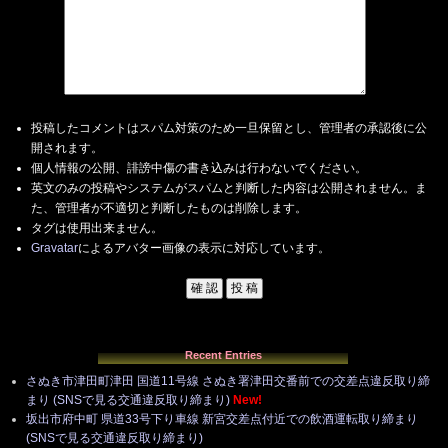
投稿したコメントはスパム対策のため一旦保留とし、管理者の承認後に公
開されます。
個人情報の公開、誹謗中傷の書き込みは行わないでください。
英文のみの投稿やシステムがスパムと判断した内容は公開されません。ま
た、管理者が不適切と判断したものは削除します。
タグは使用出来ません。
Gravatar
によるアバター画像の表示に対応しています。
Recent Entries
さぬき市津田町津田 国道11号線 さぬき署津田交番前での交差点違反取り締
まり (SNSで見る交通違反取り締まり)
New!
坂出市府中町 県道33号下り車線 新宮交差点付近での飲酒運転取り締まり
(SNSで見る交通違反取り締まり)