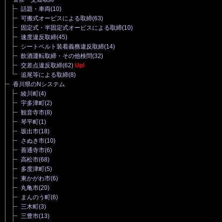
話題・車両
(10)
可搬式オービスによる取締
(63)
固定式・半固定式オービスによる取締
(10)
速度違反取締
(45)
シートベルト装着義務違反取締
(14)
飲酒運転取締・その他検問
(32)
交差点違反取締
(62)
Up!
追尾等による取締
(8)
香川県のNシステム
綾川町
(4)
宇多津町
(2)
観音寺市
(8)
琴平町
(1)
坂出市
(18)
さぬき市
(10)
善通寺市
(6)
高松市
(68)
多度津町
(5)
東かがわ市
(6)
丸亀市
(20)
まんのう町
(6)
三木町
(3)
三豊市
(13)