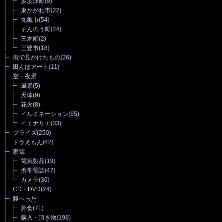
多度津町
(9)
東かがわ市
(22)
丸亀市
(54)
まんのう町
(24)
三木町
(2)
三豊市
(18)
街で見かけたもの
(26)
田んぼアート
(11)
空・夜景
風景
(5)
天体
(9)
花火
(8)
イルミネーション
(65)
イエナリエ
(33)
プライズ
(250)
ドラえもん
(42)
家電
電気製品
(19)
携帯電話
(47)
カメラ
(30)
CD・DVD
(24)
腹へった
外食
(71)
購入・頂き物
(198)