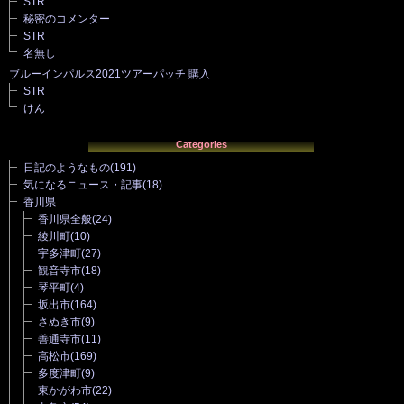
STR
秘密のコメンター
STR
名無し
ブルーインパルス2021ツアーパッチ 購入
STR
けん
Categories
日記のようなもの
(191)
気になるニュース・記事
(18)
香川県
香川県全般
(24)
綾川町
(10)
宇多津町
(27)
観音寺市
(18)
琴平町
(4)
坂出市
(164)
さぬき市
(9)
善通寺市
(11)
高松市
(169)
多度津町
(9)
東かがわ市
(22)