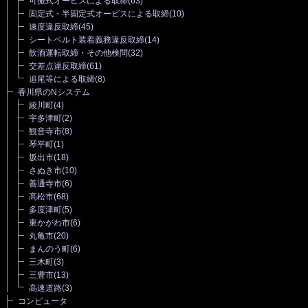
可搬式オービスによる取締
(63)
固定式・半固定式オービスによる取締
(10)
速度違反取締
(45)
シートベルト装着義務違反取締
(14)
飲酒運転取締・その他検問
(32)
交差点違反取締
(61)
追尾等による取締
(8)
香川県のNシステム
綾川町
(4)
宇多津町
(2)
観音寺市
(8)
琴平町
(1)
坂出市
(18)
さぬき市
(10)
善通寺市
(6)
高松市
(68)
多度津町
(5)
東かがわ市
(6)
丸亀市
(20)
まんのう町
(6)
三木町
(3)
三豊市
(13)
高速道路
(3)
コンピュータ