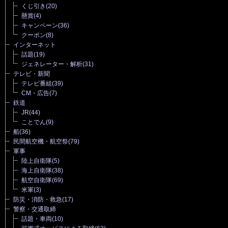
くじ引き
(20)
懸賞
(4)
キャンペーン
(36)
クーポン
(8)
インターネット
話題
(19)
ジェネレーター・解析
(31)
テレビ・新聞
テレビ番組
(39)
CM・広告
(7)
鉄道
JR
(44)
ことでん
(9)
船
(36)
民間航空機・航空祭
(79)
軍事
陸上自衛隊
(5)
海上自衛隊
(38)
航空自衛隊
(69)
米軍
(3)
防災・消防・救急
(17)
警察・交通取締
話題・車両
(10)