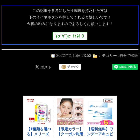
この記事を参考にしたり興味を持たれた方は
下のイイネボタンを押してくれると嬉しいです！
今後の励みになりますのでよろしくお願いします！
(
σ
´∀`)
σ
ｲｲﾈ!
0
2022年2月5日 23:53
カテゴリー :
自分で調理