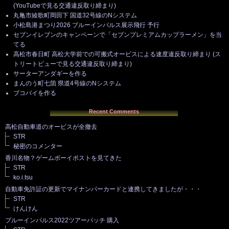
(YouTubeで見る交通違反取り締まり)
丸亀市綾歌町岡田下 国道32号線のNシステム
小松島港まつり2026 ブルーインパルス展示飛行 予行
セブンイレブンのキャンペーンで「セブンプレミアムカップラーメン」を当
てる
高松市春日町 高松大学前での可搬式オービスによる速度違反取り締まり (ス
トリートビューで見る交通違反取り締まり)
サーターアンダギーを作る
まんのう町七箇 県道4号線のNシステム
ブコパイを作る
Recent Comments
高松自動車道のオービスが全撤去
STR
秘密のコメンター
香川名物？ゲームボーイポストを見てきた
STR
ko.i.tsu
自動車免許証の更新でマイナンバーカードと連携してきましたが・・・
STR
けんけん
ブルーインパルス2022ツアーパッチ 購入