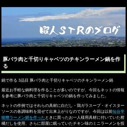
豚バラ肉と千切りキャベツのチキンラーメン鍋を作
る
鍋で作る 3品目 豚バラ肉と千切りキャベツのチキンラーメン鍋
最近お手軽な鍋料理を作ることが多いのですが、今回もネットの情報
を参考に豚バラ肉と千切りキャベツの鍋を作ってみました。
ネットの作例ではそれらの具材に白だし・鶏ガラスープ・オイスター
ソースの各調味料を混ぜて出来上がりなのですが、今回は以前
仙台辛
味噌ラーメン鍋を作った
ときに買ったお一人様用具材に付いていた柑
橘だしを使用、さらに部屋に眠っていたチキン味のミニラーメンを投