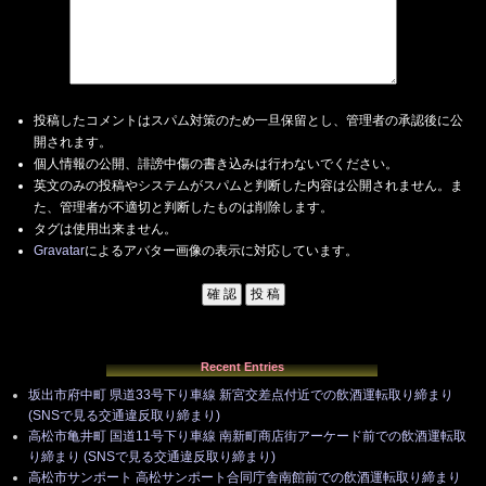
投稿したコメントはスパム対策のため一旦保留とし、管理者の承認後に公
開されます。
個人情報の公開、誹謗中傷の書き込みは行わないでください。
英文のみの投稿やシステムがスパムと判断した内容は公開されません。ま
た、管理者が不適切と判断したものは削除します。
タグは使用出来ません。
Gravatar
によるアバター画像の表示に対応しています。
Recent Entries
坂出市府中町 県道33号下り車線 新宮交差点付近での飲酒運転取り締まり
(SNSで見る交通違反取り締まり)
高松市亀井町 国道11号下り車線 南新町商店街アーケード前での飲酒運転取
り締まり (SNSで見る交通違反取り締まり)
高松市サンポート 高松サンポート合同庁舎南館前での飲酒運転取り締まり