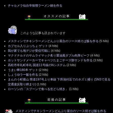
チャルメラ仙台辛味噌ラーメン鍋を作る
オ ス ス メ の 記 事
このような記事も読まれています
メスティンでチキンラーメンどんぶり屋台のソース焼そば飯を作る
(5 hits)
カプセル入りぷっちょ ゲット
(4 hits)
我が家でも地デジが受信可能に
(4 hits)
マクドナルドのサムライマック炙り醤油風ダブル肉厚ビーフ
(4 hits)
ホットサンドメーカーでキャベツたまごチーズ餅サンドを作る
(3 hits)
高松市牟礼町牟礼 国道11号線のNシステム
(2 hits)
うまい棒180本 ゲット
(2 hits)
しょうゆラー飯を作る
(2 hits)
まんのう町後山 県道197号上り車線 下所池付近でのネズミ捕り (SNSで見る
交通違反取り締まり)
(1 hits)
ローソンの「スプーンで食べる生どら焼き」
(1 hits)
前 後 の 記 事
メスティンでチキンラーメンどんぶり屋台のソース焼そば飯を作る