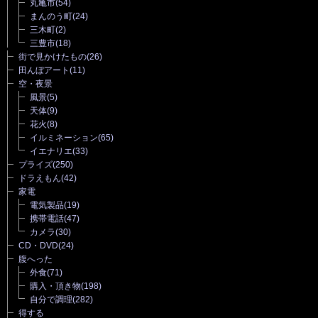
丸亀市
(54)
まんのう町
(24)
三木町
(2)
三豊市
(18)
街で見かけたもの
(26)
田んぼアート
(11)
空・夜景
風景
(5)
天体
(9)
花火
(8)
イルミネーション
(65)
イエナリエ
(33)
プライズ
(250)
ドラえもん
(42)
家電
電気製品
(19)
携帯電話
(47)
カメラ
(30)
CD・DVD
(24)
腹へった
外食
(71)
購入・頂き物
(198)
自分で調理
(282)
得する