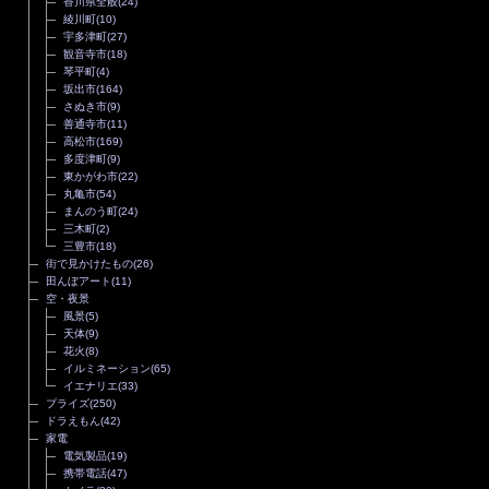
香川県全般
(24)
綾川町
(10)
宇多津町
(27)
観音寺市
(18)
琴平町
(4)
坂出市
(164)
さぬき市
(9)
善通寺市
(11)
高松市
(169)
多度津町
(9)
東かがわ市
(22)
丸亀市
(54)
まんのう町
(24)
三木町
(2)
三豊市
(18)
街で見かけたもの
(26)
田んぼアート
(11)
空・夜景
風景
(5)
天体
(9)
花火
(8)
イルミネーション
(65)
イエナリエ
(33)
プライズ
(250)
ドラえもん
(42)
家電
電気製品
(19)
携帯電話
(47)