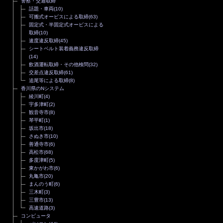
警察・交通取締
話題・車両
(10)
可搬式オービスによる取締
(63)
固定式・半固定式オービスによる
取締
(10)
速度違反取締
(45)
シートベルト装着義務違反取締
(14)
飲酒運転取締・その他検問
(32)
交差点違反取締
(61)
追尾等による取締
(8)
香川県のNシステム
綾川町
(4)
宇多津町
(2)
観音寺市
(8)
琴平町
(1)
坂出市
(18)
さぬき市
(10)
善通寺市
(6)
高松市
(68)
多度津町
(5)
東かがわ市
(6)
丸亀市
(20)
まんのう町
(6)
三木町
(3)
三豊市
(13)
高速道路
(3)
コンピュータ