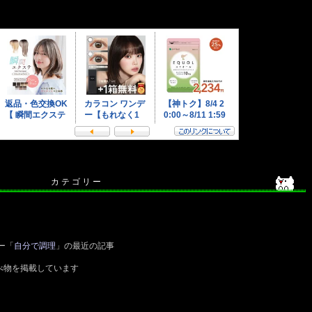
カ テ ゴ リ ー
ー「
自分で調理
」の最近の記事
べ物を掲載しています