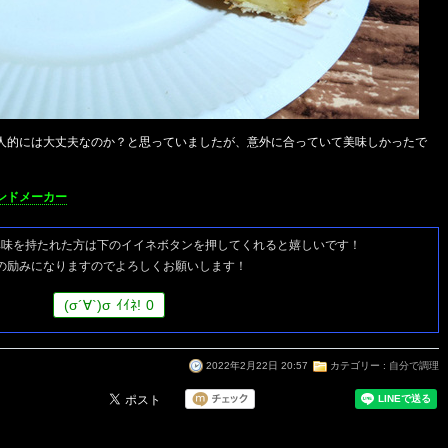
人的には大丈夫なのか？と思っていましたが、意外に合っていて美味しかったで
ンドメーカー
興味を持たれた方は
下のイイネボタンを押してくれると嬉しいです！
の励みになりますのでよろしくお願いします！
(
σ
´∀`)
σ
ｲｲﾈ!
0
2022年2月22日 20:57
カテゴリー :
自分で調理