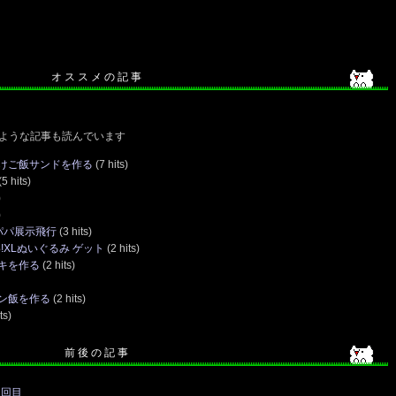
オ ス ス メ の 記 事
ような記事も読んでいます
けご飯サンドを作る
(7 hits)
5 hits)
)
)
パパ展示飛行
(3 hits)
わ!XLぬいぐるみ ゲット
(2 hits)
キを作る
(2 hits)
ン飯を作る
(2 hits)
ts)
前 後 の 記 事
2回目