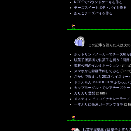
NOPEでパウンドケーキを作る
チーズスイートポテトパイを作る
あんこチーズパイを作る
この記事を読んだ人は次の
ホットサンドメーカーでチーズ卵か
駄菓子屋菓楓で駄菓子を買う 2回目
(
栗林公園のイルミネーション
(3 hits
スマホから録画予約してみる
(3 hits
さかいで塩まつり2013 ウイスキー
ドラえもん MARUDORA ふわっふ
カップヨーグルトでレアチーズケー
ガリガリ君梨
(2 hits)
メスティンでココイチカレーラーメ
一年ぶりに茶屋ガーデンで食事
(2 hi
駄菓子屋菓楓で駄菓子を買う 