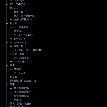
カメラ
(30)
CD・DVD
(24)
腹へった
外食
(71)
購入・頂き物
(198)
自分で調理
(282)
得する
くじ引き
(20)
懸賞
(4)
キャンペーン
(36)
クーポン
(8)
インターネット
話題
(19)
ジェネレーター・解析
(31)
テレビ・新聞
テレビ番組
(39)
CM・広告
(7)
鉄道
JR
(44)
ことでん
(9)
船
(36)
民間航空機・航空祭
(79)
軍事
陸上自衛隊
(5)
海上自衛隊
(38)
航空自衛隊
(69)
米軍
(3)
防災・消防・救急
(17)