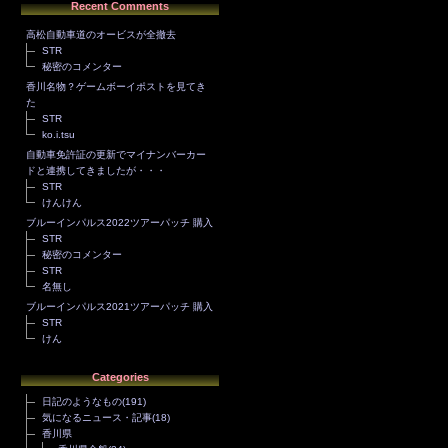
Recent Comments
高松自動車道のオービスが全撤去
STR
秘密のコメンター
香川名物？ゲームボーイポストを見てき
た
STR
ko.i.tsu
自動車免許証の更新でマイナンバーカー
ドと連携してきましたが・・・
STR
けんけん
ブルーインパルス2022ツアーパッチ 購入
STR
秘密のコメンター
STR
名無し
ブルーインパルス2021ツアーパッチ 購入
STR
けん
Categories
日記のようなもの
(191)
気になるニュース・記事
(18)
香川県