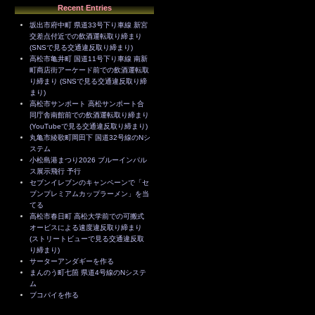
Recent Entries
坂出市府中町 県道33号下り車線 新宮
交差点付近での飲酒運転取り締まり
(SNSで見る交通違反取り締まり)
高松市亀井町 国道11号下り車線 南新
町商店街アーケード前での飲酒運転取
り締まり (SNSで見る交通違反取り締
まり)
高松市サンポート 高松サンポート合
同庁舎南館前での飲酒運転取り締まり
(YouTubeで見る交通違反取り締まり)
丸亀市綾歌町岡田下 国道32号線のNシ
ステム
小松島港まつり2026 ブルーインパル
ス展示飛行 予行
セブンイレブンのキャンペーンで「セ
ブンプレミアムカップラーメン」を当
てる
高松市春日町 高松大学前での可搬式
オービスによる速度違反取り締まり
(ストリートビューで見る交通違反取
り締まり)
サーターアンダギーを作る
まんのう町七箇 県道4号線のNシステ
ム
ブコパイを作る