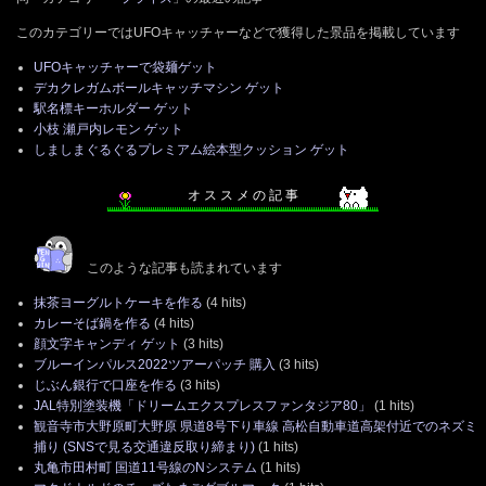
このカテゴリーではUFOキャッチャーなどで獲得した景品を掲載しています
UFOキャッチャーで袋麺ゲット
デカクレガムボールキャッチマシン ゲット
駅名標キーホルダー ゲット
小枝 瀬戸内レモン ゲット
しましまぐるぐるプレミアム絵本型クッション ゲット
オ ス ス メ の 記 事
このような記事も読まれています
抹茶ヨーグルトケーキを作る
(4 hits)
カレーそば鍋を作る
(4 hits)
顔文字キャンディ ゲット
(3 hits)
ブルーインパルス2022ツアーパッチ 購入
(3 hits)
じぶん銀行で口座を作る
(3 hits)
JAL特別塗装機「ドリームエクスプレスファンタジア80」
(1 hits)
観音寺市大野原町大野原 県道8号下り車線 高松自動車道高架付近でのネズミ
捕り (SNSで見る交通違反取り締まり)
(1 hits)
丸亀市田村町 国道11号線のNシステム
(1 hits)