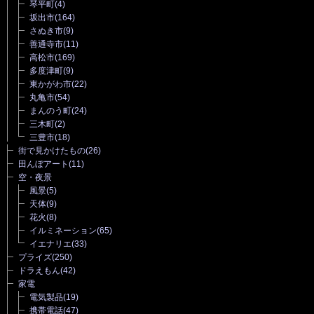
琴平町
(4)
坂出市
(164)
さぬき市
(9)
善通寺市
(11)
高松市
(169)
多度津町
(9)
東かがわ市
(22)
丸亀市
(54)
まんのう町
(24)
三木町
(2)
三豊市
(18)
街で見かけたもの
(26)
田んぼアート
(11)
空・夜景
風景
(5)
天体
(9)
花火
(8)
イルミネーション
(65)
イエナリエ
(33)
プライズ
(250)
ドラえもん
(42)
家電
電気製品
(19)
携帯電話
(47)