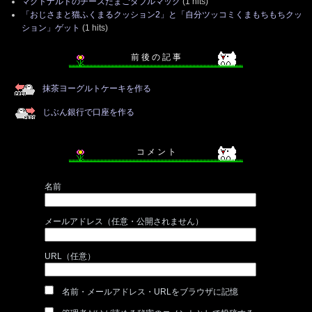
マクドナルドのチーズたまごダブルマック
(1 hits)
「おじさまと猫ふくまるクッション2」と「自分ツッコミくまもちもちクッ
ション」ゲット
(1 hits)
前 後 の 記 事
抹茶ヨーグルトケーキを作る
じぶん銀行で口座を作る
コ メ ン ト
名前
メールアドレス（任意・公開されません）
URL（任意）
名前・メールアドレス・URLをブラウザに記憶