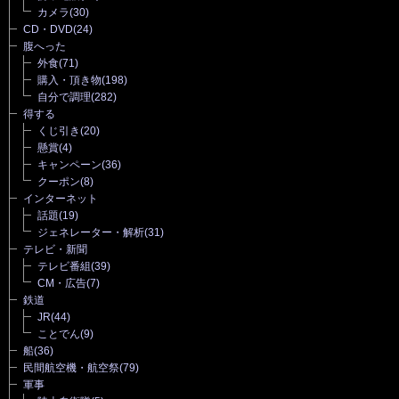
カメラ
(30)
CD・DVD
(24)
腹へった
外食
(71)
購入・頂き物
(198)
自分で調理
(282)
得する
くじ引き
(20)
懸賞
(4)
キャンペーン
(36)
クーポン
(8)
インターネット
話題
(19)
ジェネレーター・解析
(31)
テレビ・新聞
テレビ番組
(39)
CM・広告
(7)
鉄道
JR
(44)
ことでん
(9)
船
(36)
民間航空機・航空祭
(79)
軍事