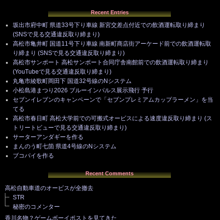
Recent Entries
坂出市府中町 県道33号下り車線 新宮交差点付近での飲酒運転取り締まり
(SNSで見る交通違反取り締まり)
高松市亀井町 国道11号下り車線 南新町商店街アーケード前での飲酒運転取
り締まり (SNSで見る交通違反取り締まり)
高松市サンポート 高松サンポート合同庁舎南館前での飲酒運転取り締まり
(YouTubeで見る交通違反取り締まり)
丸亀市綾歌町岡田下 国道32号線のNシステム
小松島港まつり2026 ブルーインパルス展示飛行 予行
セブンイレブンのキャンペーンで「セブンプレミアムカップラーメン」を当
てる
高松市春日町 高松大学前での可搬式オービスによる速度違反取り締まり (ス
トリートビューで見る交通違反取り締まり)
サーターアンダギーを作る
まんのう町七箇 県道4号線のNシステム
ブコパイを作る
Recent Comments
高松自動車道のオービスが全撤去
STR
秘密のコメンター
香川名物？ゲームボーイポストを見てきた