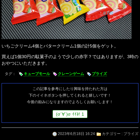
いちごクリーム4個とバタークリーム1個の計5個をゲット。
買えば1個30円の駄菓子のようで少しの赤字？ではありますが、3時の
おやつにいただきます。
タグ：
キューブモール
クレーンゲーム
プライズ
この記事を参考にしたり興味を持たれた方は
下のイイネボタンを押してくれると嬉しいです！
今後の励みになりますのでよろしくお願いします！
(
σ
´∀`)
σ
ｲｲﾈ!
1
2023年6月18日 16:24
カテゴリー :
プライズ