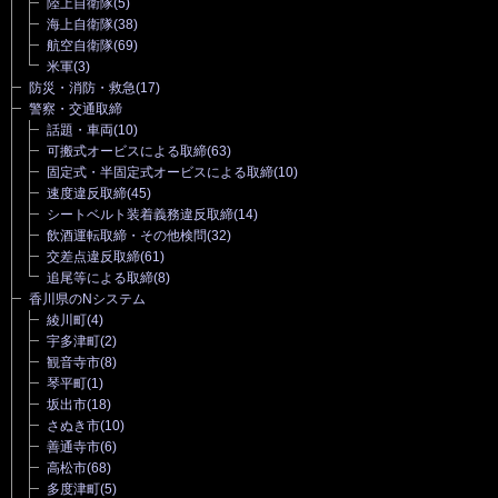
陸上自衛隊
(5)
海上自衛隊
(38)
航空自衛隊
(69)
米軍
(3)
防災・消防・救急
(17)
警察・交通取締
話題・車両
(10)
可搬式オービスによる取締
(63)
固定式・半固定式オービスによる取締
(10)
速度違反取締
(45)
シートベルト装着義務違反取締
(14)
飲酒運転取締・その他検問
(32)
交差点違反取締
(61)
追尾等による取締
(8)
香川県のNシステム
綾川町
(4)
宇多津町
(2)
観音寺市
(8)
琴平町
(1)
坂出市
(18)
さぬき市
(10)
善通寺市
(6)
高松市
(68)
多度津町
(5)