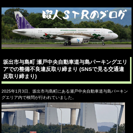
坂出市与島町 瀬戸中央自動車道与島パーキングエリ
アでの整備不良違反取り締まり (SNSで見る交通違
反取り締まり)
2025年1月3日、坂出市与島町にある瀬戸中央自動車道与島パーキン
グエリア内で検問が行われていました。