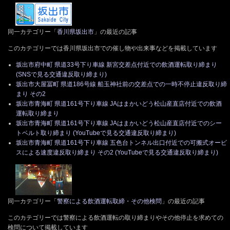
同一カテゴリー「
香川県坂出市
」の最近の記事
このカテゴリーでは香川県坂出市での催し物や出来事などを掲載しています
坂出市府中町 県道33号下り車線 新宮交差点付近での飲酒運転取り締まり
(SNSで見る交通違反取り締まり)
坂出市大屋冨町 県道186号線 船玉神社前の交差点での一時不停止違反取り締
まり その2
坂出市青海町 県道161号下り車線 JAはまかいどう松山産直店付近での飲酒
運転取り締まり
坂出市青海町 県道161号下り車線 JAはまかいどう松山産直店付近でのシー
トベルト取り締まり (YouTubeで見る交通違反取り締まり)
坂出市青海町 県道161号下り車線 五色台トンネル出口付近での可搬式オービ
スによる速度違反取り締まり その2 (YouTubeで見る交通違反取り締まり)
同一カテゴリー「
警察による飲酒運転取締・その他検問
」の最近の記事
このカテゴリーでは警察による飲酒運転の取り締まりやその他停止を求めての
検問について掲載しています