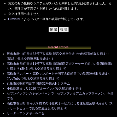
英文のみの投稿やシステムがスパムと判断した内容は公開されません。ま
た、管理者が不適切と判断したものは削除します。
タグは使用出来ません。
Gravatar
によるアバター画像の表示に対応しています。
Recent Entries
坂出市府中町 県道33号下り車線 新宮交差点付近での飲酒運転取り締まり
(SNSで見る交通違反取り締まり)
高松市亀井町 国道11号下り車線 南新町商店街アーケード前での飲酒運転取
り締まり (SNSで見る交通違反取り締まり)
高松市サンポート 高松サンポート合同庁舎南館前での飲酒運転取り締まり
(YouTubeで見る交通違反取り締まり)
丸亀市綾歌町岡田下 国道32号線のNシステム
小松島港まつり2026 ブルーインパルス展示飛行 予行
セブンイレブンのキャンペーンで「セブンプレミアムカップラーメン」を当
てる
高松市春日町 高松大学前での可搬式オービスによる速度違反取り締まり (ス
トリートビューで見る交通違反取り締まり)
サーターアンダギーを作る