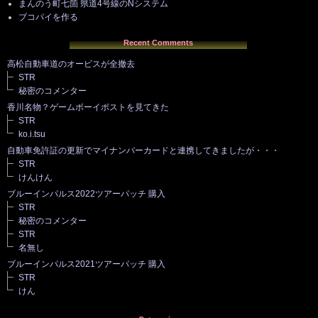
まんのう町七箇 県道4号線のNシステム
ブコパイを作る
Recent Comments
高松自動車道のオービスが全撤去
STR
秘密のコメンター
香川名物？ゲームボーイポストを見てきた
STR
ko.i.tsu
自動車免許証の更新でマイナンバーカードと連携してきましたが・・・
STR
けんけん
ブルーインパルス2022ツアーパッチ 購入
STR
秘密のコメンター
STR
名無し
ブルーインパルス2021ツアーパッチ 購入
STR
けん