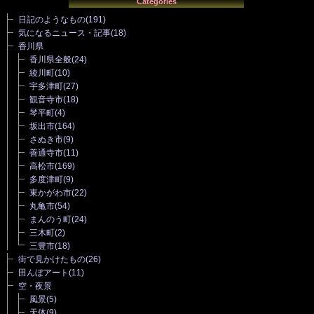
Categories
日記のようなもの
(191)
気になるニュース・記事
(18)
香川県
香川県全般
(24)
綾川町
(10)
宇多津町
(27)
観音寺市
(18)
琴平町
(4)
坂出市
(164)
さぬき市
(9)
善通寺市
(11)
高松市
(169)
多度津町
(9)
東かがわ市
(22)
丸亀市
(54)
まんのう町
(24)
三木町
(2)
三豊市
(18)
街で見かけたもの
(26)
田んぼアート
(11)
空・夜景
風景
(5)
天体
(9)