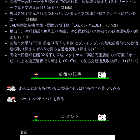
高松市一宮町 一宮小学校付近での通行禁止違反取り締まり (ストリートビュ
ーで見る交通違反取り締まり)
(3 hits)
坂出名物？復元されつつあったホンダライフ(坂出仕様)？？がさらに酷い姿
に・・・
(3 hits)
JAL特別塗装機 大阪・関西万博仕様「JALガンダムJET」
(3 hits)
坂出市川津町 国道438号上り車線 川津公民館前バス停前での飲酒運転取り締
まり
(2 hits)
丸亀市大手前3丁目 県道21号下り車線 セブンイレブン丸亀城前店前での飲酒
運転取り締まり (SNSで見る交通違反取り締まり)
(2 hits)
高松市円座町 国道32号下り車線 マクドナルド高松円座店前での可搬式オー
ビスによる速度違反取り締まり (YouTubeで見る交通違反取り締まり)
(2 hits)
前 後 の 記 事
あんことおもちのいちご大福パイっぽいもの？を作ってみる
ベーコンポテトパイを作る
コ メ ン ト
名前