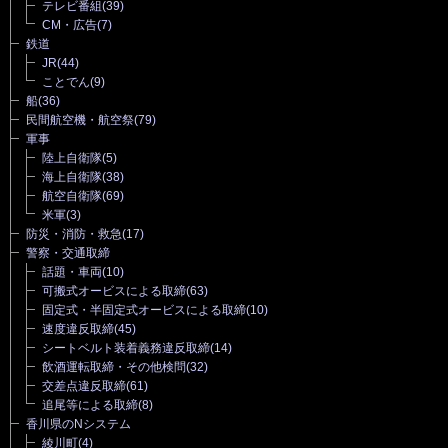
テレビ番組
(39)
CM・広告
(7)
鉄道
JR
(44)
ことでん
(9)
船
(36)
民間航空機・航空祭
(79)
軍事
陸上自衛隊
(5)
海上自衛隊
(38)
航空自衛隊
(69)
米軍
(3)
防災・消防・救急
(17)
警察・交通取締
話題・車両
(10)
可搬式オービスによる取締
(63)
固定式・半固定式オービスによる取締
(10)
速度違反取締
(45)
シートベルト装着義務違反取締
(14)
飲酒運転取締・その他検問
(32)
交差点違反取締
(61)
追尾等による取締
(8)
香川県のNシステム
綾川町
(4)