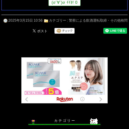
(
σ
´∀`)
σ
ｲｲﾈ!
0
2025年3月15日 10:56
カテゴリー :
警察による飲酒運転取締・その他検問
カ テ ゴ リ ー