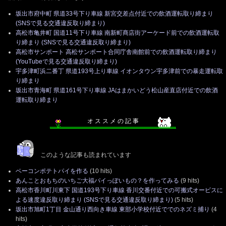
坂出市府中町 県道33号下り車線 新宮交差点付近での飲酒運転取り締まり
(SNSで見る交通違反取り締まり)
高松市亀井町 国道11号下り車線 南新町商店街アーケード前での飲酒運転取
り締まり (SNSで見る交通違反取り締まり)
高松市サンポート 高松サンポート合同庁舎南館前での飲酒運転取り締まり
(YouTubeで見る交通違反取り締まり)
宇多津町浜二番丁 県道193号上り車線 イオンタウン宇多津前での暴走運転取
り締まり
坂出市青海町 県道161号下り車線 JAはまかいどう松山産直店付近での飲酒
運転取り締まり
オ ス ス メ の 記 事
このような記事も読まれています
ベーコンポテトパイを作る
(10 hits)
あんことおもちのいちご大福パイっぽいもの？を作ってみる
(9 hits)
高松市香川町川東下 国道193号下り車線 香川交番付近での可搬式オービスに
よる速度違反取り締まり (SNSで見る交通違反取り締まり)
(5 hits)
坂出市旭町1丁目 金山通り西向き車線 東部小学校付近ででのネズミ捕り
(4
hits)