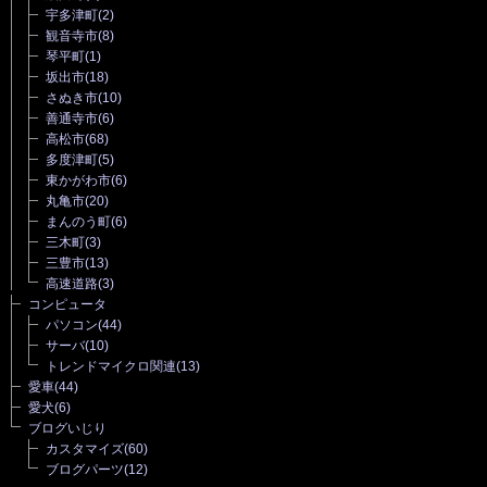
宇多津町
(2)
観音寺市
(8)
琴平町
(1)
坂出市
(18)
さぬき市
(10)
善通寺市
(6)
高松市
(68)
多度津町
(5)
東かがわ市
(6)
丸亀市
(20)
まんのう町
(6)
三木町
(3)
三豊市
(13)
高速道路
(3)
コンピュータ
パソコン
(44)
サーバ
(10)
トレンドマイクロ関連
(13)
愛車
(44)
愛犬
(6)
ブログいじり
カスタマイズ
(60)
ブログパーツ
(12)