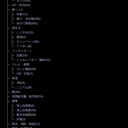
カメラ
(30)
CD・DVD
(24)
腹へった
外食
(71)
購入・頂き物
(198)
自分で調理
(282)
得する
くじ引き
(20)
懸賞
(4)
キャンペーン
(36)
クーポン
(8)
インターネット
話題
(19)
ジェネレーター・解析
(31)
テレビ・新聞
テレビ番組
(39)
CM・広告
(7)
鉄道
JR
(44)
ことでん
(9)
船
(36)
民間航空機・航空祭
(79)
軍事
陸上自衛隊
(5)
海上自衛隊
(38)
航空自衛隊
(69)
米軍
(3)
防災・消防・救急
(17)