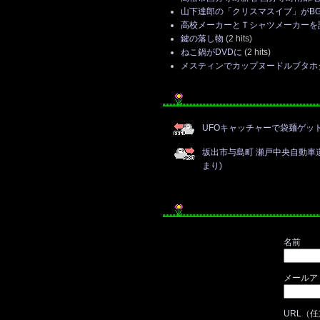
山下達郎の「クリスマスイブ」がB
高校メーカーとＴシャツメーカーを
鍵の落し物
(2 hits)
ねこ鍋がDVDに
(2 hits)
メスティンでカップヌードルブタホ
UFOキャッチャーで袋麺ゲッ
坂出市与島町 瀬戸中央自動車
まり)
名前
メールア
URL（