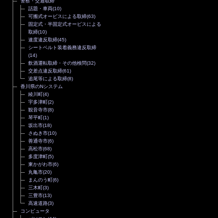
警察・交通取締
話題・車両
(10)
可搬式オービスによる取締
(63)
固定式・半固定式オービスによる
取締
(10)
速度違反取締
(45)
シートベルト装着義務違反取締
(14)
飲酒運転取締・その他検問
(32)
交差点違反取締
(61)
追尾等による取締
(8)
香川県のNシステム
綾川町
(4)
宇多津町
(2)
観音寺市
(8)
琴平町
(1)
坂出市
(18)
さぬき市
(10)
善通寺市
(6)
高松市
(68)
多度津町
(5)
東かがわ市
(6)
丸亀市
(20)
まんのう町
(6)
三木町
(3)
三豊市
(13)
高速道路
(3)
コンピュータ