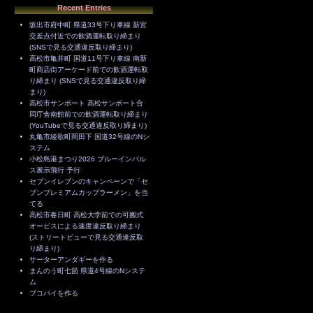
Recent Entries
坂出市府中町 県道33号下り車線 新宮
交差点付近での飲酒運転取り締まり
(SNSで見る交通違反取り締まり)
高松市亀井町 国道11号下り車線 南新
町商店街アーケード前での飲酒運転取
り締まり (SNSで見る交通違反取り締
まり)
高松市サンポート 高松サンポート合
同庁舎南館前での飲酒運転取り締まり
(YouTubeで見る交通違反取り締まり)
丸亀市綾歌町岡田下 国道32号線のNシ
ステム
小松島港まつり2026 ブルーインパル
ス展示飛行 予行
セブンイレブンのキャンペーンで「セ
ブンプレミアムカップラーメン」を当
てる
高松市春日町 高松大学前での可搬式
オービスによる速度違反取り締まり
(ストリートビューで見る交通違反取
り締まり)
サーターアンダギーを作る
まんのう町七箇 県道4号線のNシステ
ム
ブコパイを作る