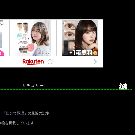
カ テ ゴ リ ー
ー「
自分で調理
」の最近の記事
べ物を掲載しています