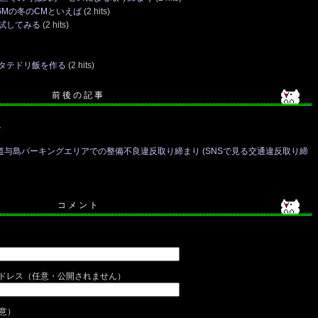
GMの冬のCMといえば
(2 hits)
試してみる
(2 hits)
タテドリ飯を作る
(2 hits)
前 後 の 記 事
ト
道与島パーキングエリアでの整備不良違反取り締まり (SNSで見る交通違反取り締
コ メ ン ト
ドレス（任意・公開されません）
任意）