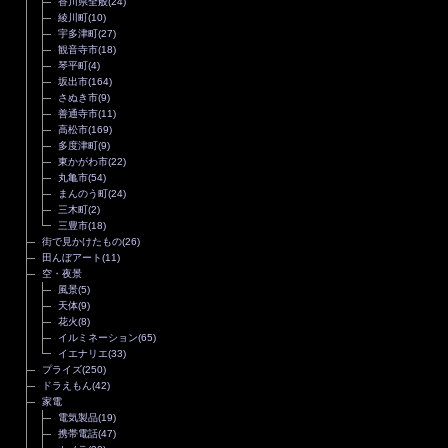
香川県全般
(24)
綾川町
(10)
宇多津町
(27)
観音寺市
(18)
琴平町
(4)
坂出市
(164)
さぬき市
(9)
善通寺市
(11)
高松市
(169)
多度津町
(9)
東かがわ市
(22)
丸亀市
(54)
まんのう町
(24)
三木町
(2)
三豊市
(18)
街で見かけたもの
(26)
田んぼアート
(11)
空・夜景
風景
(5)
天体
(9)
花火
(8)
イルミネーション
(65)
イエナリエ
(33)
プライズ
(250)
ドラえもん
(42)
家電
電気製品
(19)
携帯電話
(47)