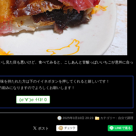
いし見た目も悪いけど、食べてみると、こしあんと甘酸っぱいいちごが意外に合っ
興味を持たれた方は
下のイイネボタンを押してくれると嬉しいです！
の励みになりますのでよろしくお願いします！
(
σ
´∀`)
σ
ｲｲﾈ!
0
2025年3月10日 20:23
カテゴリー :
自分で調理