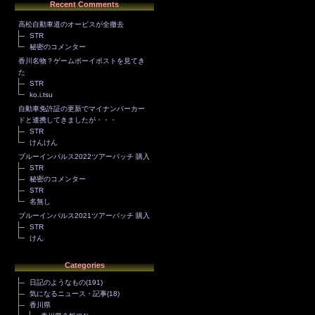
Recent Comments
高松自動車道のオービスが全撤去
STR
秘密のコメンター
香川名物？ゲームボーイポストを見てき
た
STR
ko.i.tsu
自動車免許証の更新でマイナンバーカー
ドと連携してきましたが・・・
STR
けんけん
ブルーインパルス2022ツアーパッチ 購入
STR
秘密のコメンター
STR
名無し
ブルーインパルス2021ツアーパッチ 購入
STR
けん
Categories
日記のようなもの
(191)
気になるニュース・記事
(18)
香川県