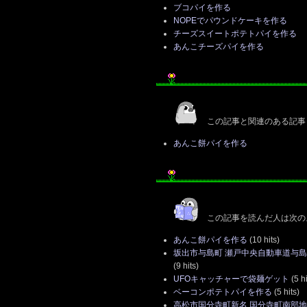
ブコパイを作る
NOPEでパウンドケーキを作る
チーズスイートポテトパイを作る
あんこチーズパイを作る
この記事と関連のある記事
あんこ餅パイを作る
この記事を読んだ人は次の
あんこ餅パイを作る
(10 hits)
坂出市与島町 瀬戸中央自動車道与島
(9 hits)
UFOキャッチャーで袋麺ゲット
(5 hi
ベーコンポテトパイを作る
(5 hits)
高松市国分寺町新名 国分寺町南部