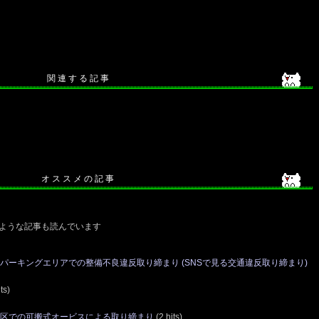
関 連 す る 記 事
オ ス ス メ の 記 事
ような記事も読んでいます
パーキングエリアでの整備不良違反取り締まり (SNSで見る交通違反取り締まり)
ts)
地区での可搬式オービスによる取り締まり
(2 hits)