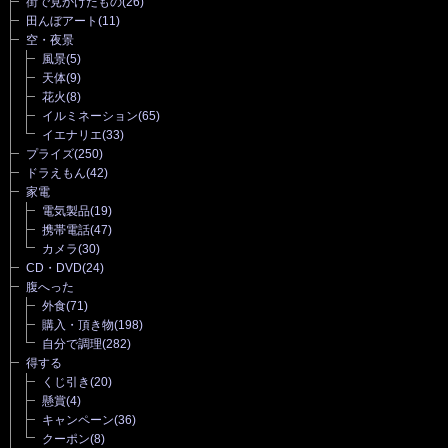
街で見かけたもの
(26)
田んぼアート
(11)
空・夜景
風景
(5)
天体
(9)
花火
(8)
イルミネーション
(65)
イエナリエ
(33)
プライズ
(250)
ドラえもん
(42)
家電
電気製品
(19)
携帯電話
(47)
カメラ
(30)
CD・DVD
(24)
腹へった
外食
(71)
購入・頂き物
(198)
自分で調理
(282)
得する
くじ引き
(20)
懸賞
(4)
キャンペーン
(36)
クーポン
(8)