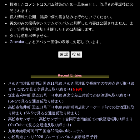
投稿したコメントはスパム対策のため一旦保留とし、管理者の承認後に公
開されます。
個人情報の公開、誹謗中傷の書き込みは行わないでください。
英文のみの投稿やシステムがスパムと判断した内容は公開されません。ま
た、管理者が不適切と判断したものは削除します。
タグは使用出来ません。
Gravatar
によるアバター画像の表示に対応しています。
Recent Entries
さぬき市津田町津田 国道11号線 さぬき署津田交番前での交差点違反取り締
まり (SNSで見る交通違反取り締まり)
New!
坂出市府中町 県道33号下り車線 新宮交差点付近での飲酒運転取り締まり
(SNSで見る交通違反取り締まり)
高松市亀井町 国道11号下り車線 南新町商店街アーケード前での飲酒運転取
り締まり (SNSで見る交通違反取り締まり)
高松市サンポート 高松サンポート合同庁舎南館前での飲酒運転取り締まり
(YouTubeで見る交通違反取り締まり)
丸亀市綾歌町岡田下 国道32号線のNシステム
小松島港まつり2026 ブルーインパルス展示飛行 予行