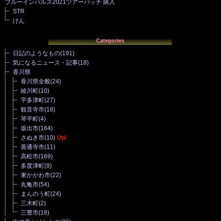
ブルーインパルス2021ツアーパッチ 購入
STR
けん
Categories
日記のようなもの
(191)
気になるニュース・記事
(18)
香川県
香川県全般
(24)
綾川町
(10)
宇多津町
(27)
観音寺市
(18)
琴平町
(4)
坂出市
(164)
さぬき市
(10)
Up!
善通寺市
(11)
高松市
(169)
多度津町
(9)
東かがわ市
(22)
丸亀市
(54)
まんのう町
(24)
三木町
(2)
三豊市
(18)