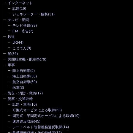
インターネット
話題
(19)
ジェネレーター・解析
(31)
テレビ・新聞
テレビ番組
(39)
CM・広告
(7)
鉄道
JR
(44)
ことでん
(9)
船
(36)
民間航空機・航空祭
(79)
軍事
陸上自衛隊
(5)
海上自衛隊
(38)
航空自衛隊
(69)
米軍
(3)
防災・消防・救急
(17)
警察・交通取締
話題・車両
(10)
可搬式オービスによる取締
(63)
固定式・半固定式オービスによる取締
(10)
速度違反取締
(45)
シートベルト装着義務違反取締
(14)
飲酒運転取締・その他検問
(32)