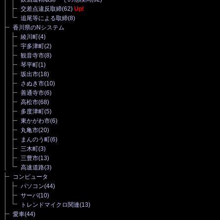
交差点違反取締
(62)
Up!
追尾等による取締
(8)
香川県のNシステム
綾川町
(4)
宇多津町
(2)
観音寺市
(8)
琴平町
(1)
坂出市
(18)
さぬき市
(10)
善通寺市
(6)
高松市
(68)
多度津町
(5)
東かがわ市
(6)
丸亀市
(20)
まんのう町
(6)
三木町
(3)
三豊市
(13)
高速道路
(3)
コンピュータ
パソコン
(44)
サーバ
(10)
トレンドマイクロ関連
(13)
愛車
(44)