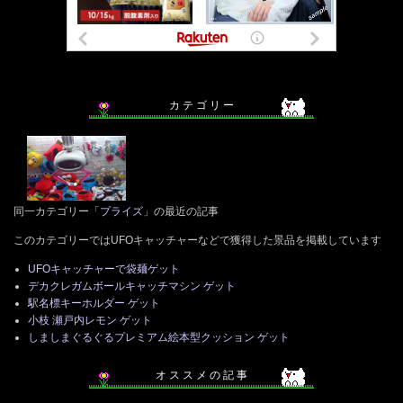
カ テ ゴ リ ー
同一カテゴリー「
プライズ
」の最近の記事
このカテゴリーではUFOキャッチャーなどで獲得した景品を掲載しています
UFOキャッチャーで袋麺ゲット
デカクレガムボールキャッチマシン ゲット
駅名標キーホルダー ゲット
小枝 瀬戸内レモン ゲット
しましまぐるぐるプレミアム絵本型クッション ゲット
オ ス ス メ の 記 事