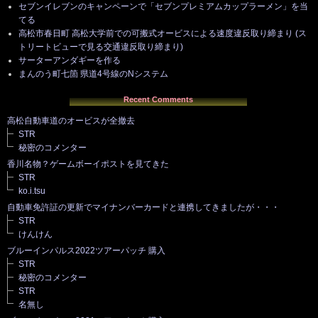
セブンイレブンのキャンペーンで「セブンプレミアムカップラーメン」を当
てる
高松市春日町 高松大学前での可搬式オービスによる速度違反取り締まり (ス
トリートビューで見る交通違反取り締まり)
サーターアンダギーを作る
まんのう町七箇 県道4号線のNシステム
Recent Comments
高松自動車道のオービスが全撤去
STR
秘密のコメンター
香川名物？ゲームボーイポストを見てきた
STR
ko.i.tsu
自動車免許証の更新でマイナンバーカードと連携してきましたが・・・
STR
けんけん
ブルーインパルス2022ツアーパッチ 購入
STR
秘密のコメンター
STR
名無し