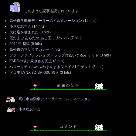
このような記事も読まれています
高松市自動車ディーラーのイルミネーション
(15 hits)
小さな忘年会
(14 hits)
犬に足を噛まれた
(8 hits)
煮たまご あらため あじ玉にリベンジ
(7 hits)
2011年 初詣
(6 hits)
高松市のマサラでカレー
(4 hits)
ファーファフレッシュ ストラップ付ぬいぐるみ ゲット
(3 hits)
ZARDの坂井泉水さん死去
(3 hits)
ハローキティふわふわまんまるフェイスUJ ゲット
(3 hits)
ドコモ LYNX 3D SH-03C 購入
(3 hits)
前 後 の 記 事
高松市自動車ディーラーのイルミネーション
小さな忘年会
コ メ ン ト