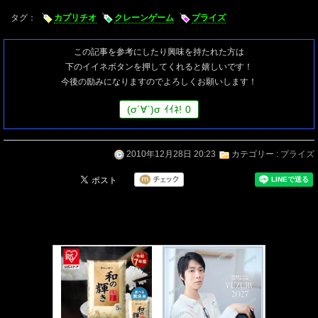
タグ：
カプリチオ
クレーンゲーム
プライズ
この記事を参考にしたり興味を持たれた方は
下のイイネボタンを押してくれると嬉しいです！
今後の励みになりますのでよろしくお願いします！
(
σ
´∀`)
σ
ｲｲﾈ!
0
2010年12月28日 20:23
カテゴリー :
プライズ