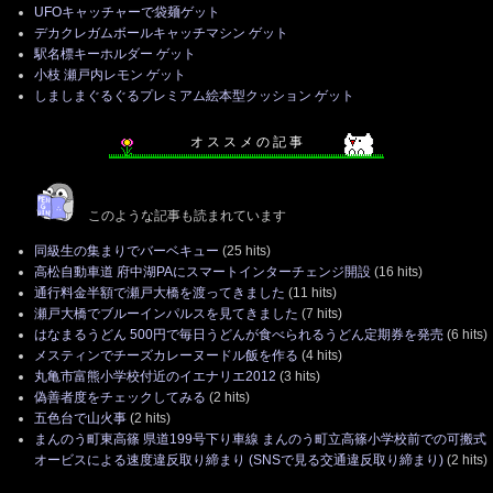
UFOキャッチャーで袋麺ゲット
デカクレガムボールキャッチマシン ゲット
駅名標キーホルダー ゲット
小枝 瀬戸内レモン ゲット
しましまぐるぐるプレミアム絵本型クッション ゲット
オ ス ス メ の 記 事
このような記事も読まれています
同級生の集まりでバーベキュー
(25 hits)
高松自動車道 府中湖PAにスマートインターチェンジ開設
(16 hits)
通行料金半額で瀬戸大橋を渡ってきました
(11 hits)
瀬戸大橋でブルーインパルスを見てきました
(7 hits)
はなまるうどん 500円で毎日うどんが食べられるうどん定期券を発売
(6 hits)
メスティンでチーズカレーヌードル飯を作る
(4 hits)
丸亀市富熊小学校付近のイエナリエ2012
(3 hits)
偽善者度をチェックしてみる
(2 hits)
五色台で山火事
(2 hits)
まんのう町東高篠 県道199号下り車線 まんのう町立高篠小学校前での可搬式
オービスによる速度違反取り締まり (SNSで見る交通違反取り締まり)
(2 hits)