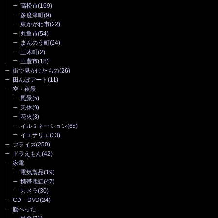
高松市
(169)
多度津町
(9)
東かがわ市
(22)
丸亀市
(54)
まんのう町
(24)
三木町
(2)
三豊市
(18)
街で見かけたもの
(26)
田んぼアート
(11)
空・夜景
風景
(5)
天体
(9)
花火
(8)
イルミネーション
(65)
イエナリエ
(33)
プライズ
(250)
ドラえもん
(42)
家電
電気製品
(19)
携帯電話
(47)
カメラ
(30)
CD・DVD
(24)
腹へった