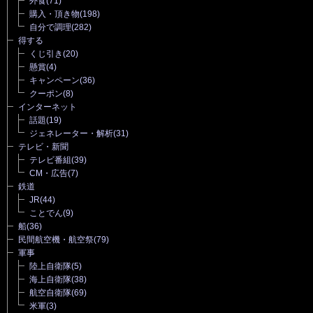
外食
(71)
購入・頂き物
(198)
自分で調理
(282)
得する
くじ引き
(20)
懸賞
(4)
キャンペーン
(36)
クーポン
(8)
インターネット
話題
(19)
ジェネレーター・解析
(31)
テレビ・新聞
テレビ番組
(39)
CM・広告
(7)
鉄道
JR
(44)
ことでん
(9)
船
(36)
民間航空機・航空祭
(79)
軍事
陸上自衛隊
(5)
海上自衛隊
(38)
航空自衛隊
(69)
米軍
(3)