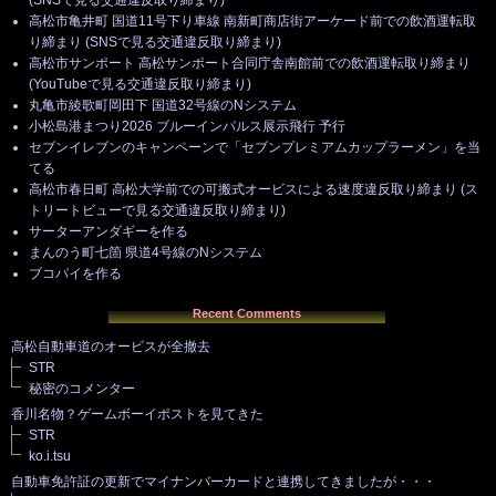
高松市亀井町 国道11号下り車線 南新町商店街アーケード前での飲酒運転取
り締まり (SNSで見る交通違反取り締まり)
高松市サンポート 高松サンポート合同庁舎南館前での飲酒運転取り締まり
(YouTubeで見る交通違反取り締まり)
丸亀市綾歌町岡田下 国道32号線のNシステム
小松島港まつり2026 ブルーインパルス展示飛行 予行
セブンイレブンのキャンペーンで「セブンプレミアムカップラーメン」を当
てる
高松市春日町 高松大学前での可搬式オービスによる速度違反取り締まり (ス
トリートビューで見る交通違反取り締まり)
サーターアンダギーを作る
まんのう町七箇 県道4号線のNシステム
ブコパイを作る
Recent Comments
高松自動車道のオービスが全撤去
STR
秘密のコメンター
香川名物？ゲームボーイポストを見てきた
STR
ko.i.tsu
自動車免許証の更新でマイナンバーカードと連携してきましたが・・・