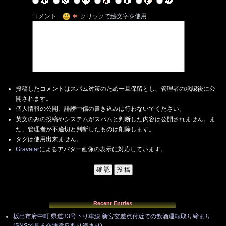
コメント
クリックで絵文字を使用
投稿したコメントはスパム対策のため一旦保留とし、管理者の承認後に公
開されます。
個人情報の公開、誹謗中傷の書き込みは行わないでください。
英文のみの投稿やシステムがスパムと判断した内容は公開されません。ま
た、管理者が不適切と判断したものは削除します。
タグは使用出来ません。
Gravatar
によるアバター画像の表示に対応しています。
Recent Entries
坂出市府中町 県道33号下り車線 新宮交差点付近での飲酒運転取り締まり
(SNSで見る交通違反取り締まり)