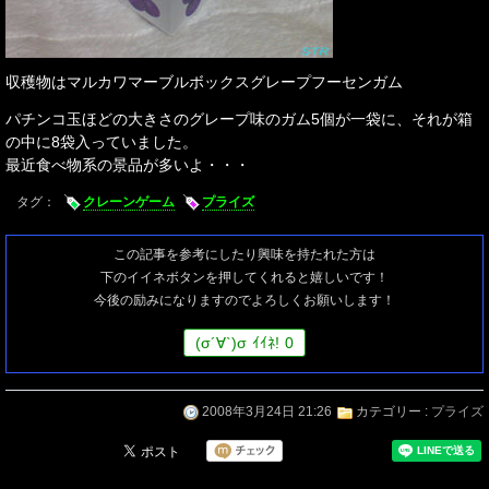
収穫物はマルカワマーブルボックスグレープフーセンガム
パチンコ玉ほどの大きさのグレープ味のガム5個が一袋に、それが箱
の中に8袋入っていました。
最近食べ物系の景品が多いよ・・・
タグ：
クレーンゲーム
プライズ
この記事を参考にしたり興味を持たれた方は
下のイイネボタンを押してくれると嬉しいです！
今後の励みになりますのでよろしくお願いします！
(
σ
´∀`)
σ
ｲｲﾈ!
0
2008年3月24日 21:26
カテゴリー :
プライズ