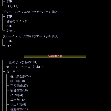
STR
けんけん
ブルーインパルス2022ツアーパッチ 購入
STR
秘密のコメンター
STR
名無し
ブルーインパルス2021ツアーパッチ 購入
STR
けん
Categories
日記のようなもの
(191)
気になるニュース・記事
(18)
香川県
香川県全般
(24)
綾川町
(10)
宇多津町
(27)
観音寺市
(18)
琴平町
(4)
坂出市
(164)
さぬき市
(9)
善通寺市
(11)