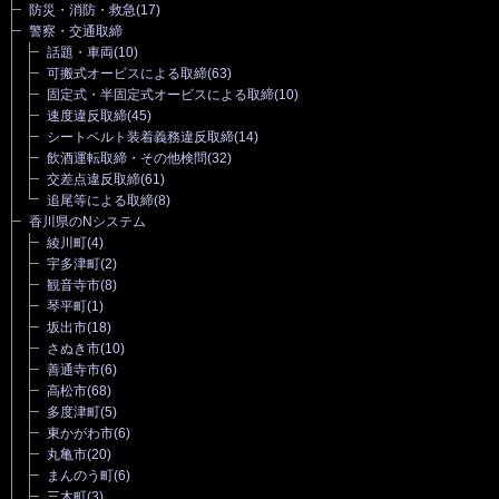
防災・消防・救急
(17)
警察・交通取締
話題・車両
(10)
可搬式オービスによる取締
(63)
固定式・半固定式オービスによる取締
(10)
速度違反取締
(45)
シートベルト装着義務違反取締
(14)
飲酒運転取締・その他検問
(32)
交差点違反取締
(61)
追尾等による取締
(8)
香川県のNシステム
綾川町
(4)
宇多津町
(2)
観音寺市
(8)
琴平町
(1)
坂出市
(18)
さぬき市
(10)
善通寺市
(6)
高松市
(68)
多度津町
(5)
東かがわ市
(6)
丸亀市
(20)
まんのう町
(6)
三木町
(3)