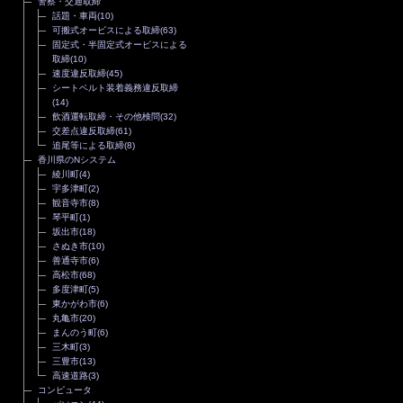
警察・交通取締
話題・車両
(10)
可搬式オービスによる取締
(63)
固定式・半固定式オービスによる
取締
(10)
速度違反取締
(45)
シートベルト装着義務違反取締
(14)
飲酒運転取締・その他検問
(32)
交差点違反取締
(61)
追尾等による取締
(8)
香川県のNシステム
綾川町
(4)
宇多津町
(2)
観音寺市
(8)
琴平町
(1)
坂出市
(18)
さぬき市
(10)
善通寺市
(6)
高松市
(68)
多度津町
(5)
東かがわ市
(6)
丸亀市
(20)
まんのう町
(6)
三木町
(3)
三豊市
(13)
高速道路
(3)
コンピュータ