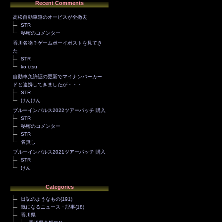
Recent Comments
高松自動車道のオービスが全撤去
STR
秘密のコメンター
香川名物？ゲームボーイポストを見てき
た
STR
ko.i.tsu
自動車免許証の更新でマイナンバーカー
ドと連携してきましたが・・・
STR
けんけん
ブルーインパルス2022ツアーパッチ 購入
STR
秘密のコメンター
STR
名無し
ブルーインパルス2021ツアーパッチ 購入
STR
けん
Categories
日記のようなもの
(191)
気になるニュース・記事
(18)
香川県