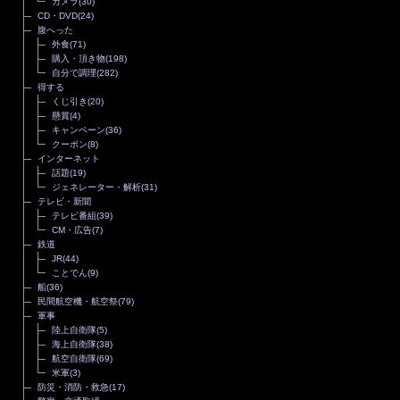
カメラ
(30)
CD・DVD
(24)
腹へった
外食
(71)
購入・頂き物
(198)
自分で調理
(282)
得する
くじ引き
(20)
懸賞
(4)
キャンペーン
(36)
クーポン
(8)
インターネット
話題
(19)
ジェネレーター・解析
(31)
テレビ・新聞
テレビ番組
(39)
CM・広告
(7)
鉄道
JR
(44)
ことでん
(9)
船
(36)
民間航空機・航空祭
(79)
軍事
陸上自衛隊
(5)
海上自衛隊
(38)
航空自衛隊
(69)
米軍
(3)
防災・消防・救急
(17)