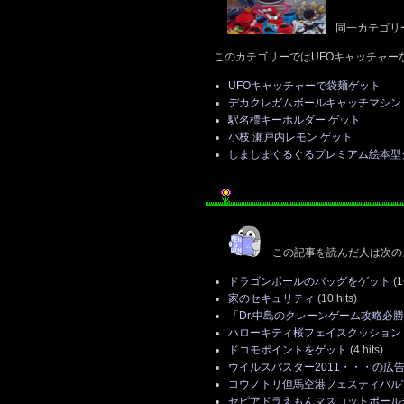
同一カテゴリ
このカテゴリーではUFOキャッチャー
UFOキャッチャーで袋麺ゲット
デカクレガムボールキャッチマシン
駅名標キーホルダー ゲット
小枝 瀬戸内レモン ゲット
しましまぐるぐるプレミアム絵本型
この記事を読んだ人は次の
ドラゴンボールのバッグをゲット
(1
家のセキュリティ
(10 hits)
「Dr.中島のクレーンゲーム攻略必
ハローキティ桜フェイスクッション
ドコモポイントをゲット
(4 hits)
ウイルスバスター2011・・・の広
コウノトリ但馬空港フェスティバル'1
セピアドラえもんマスコットボール