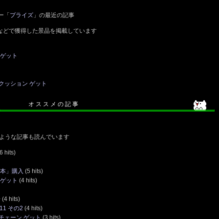
ー「
プライズ
」の最近の記事
などで獲得した景品を掲載しています
 ゲット
クッション ゲット
オ ス ス メ の 記 事
ような記事も読んでいます
6 hits)
勝本」購入
(5 hits)
 ゲット
(4 hits)
告
(4 hits)
1 その2
(4 hits)
チェーン ゲット
(3 hits)