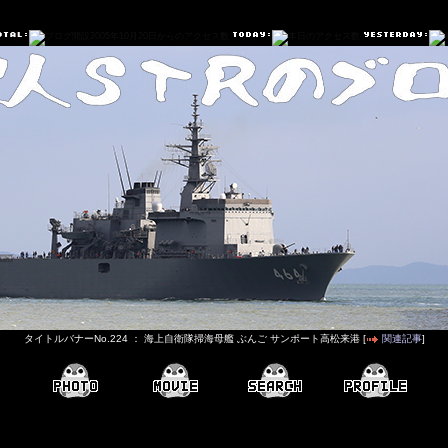
タイトルバナーNo.224 ： 海上自衛隊掃海母艦 ぶんご サンポート高松来港 [
関連記事
]