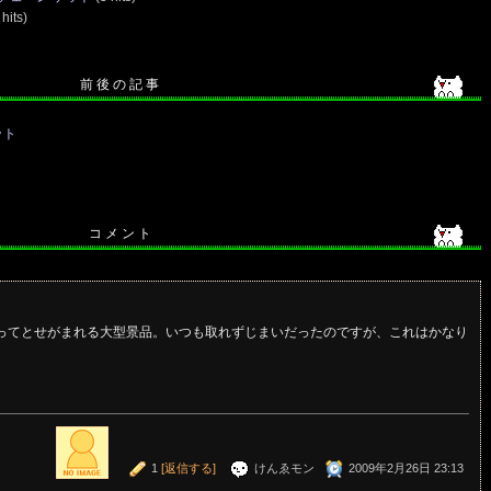
hits)
前 後 の 記 事
ット
コ メ ン ト
取ってとせがまれる大型景品。いつも取れずじまいだったのですが、これはかなり
。
1
[返信する]
けんゑモン
2009年2月26日 23:13