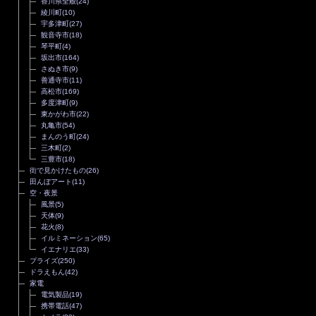
香川県全般
(24)
綾川町
(10)
宇多津町
(27)
観音寺市
(18)
琴平町
(4)
坂出市
(164)
さぬき市
(9)
善通寺市
(11)
高松市
(169)
多度津町
(9)
東かがわ市
(22)
丸亀市
(54)
まんのう町
(24)
三木町
(2)
三豊市
(18)
街で見かけたもの
(26)
田んぼアート
(11)
空・夜景
風景
(5)
天体
(9)
花火
(8)
イルミネーション
(65)
イエナリエ
(33)
プライズ
(250)
ドラえもん
(42)
家電
電気製品
(19)
携帯電話
(47)