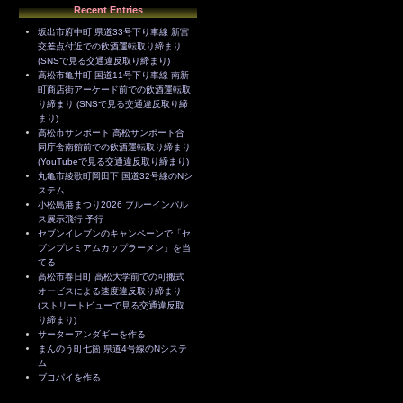
Recent Entries
坂出市府中町 県道33号下り車線 新宮
交差点付近での飲酒運転取り締まり
(SNSで見る交通違反取り締まり)
高松市亀井町 国道11号下り車線 南新
町商店街アーケード前での飲酒運転取
り締まり (SNSで見る交通違反取り締
まり)
高松市サンポート 高松サンポート合
同庁舎南館前での飲酒運転取り締まり
(YouTubeで見る交通違反取り締まり)
丸亀市綾歌町岡田下 国道32号線のNシ
ステム
小松島港まつり2026 ブルーインパル
ス展示飛行 予行
セブンイレブンのキャンペーンで「セ
ブンプレミアムカップラーメン」を当
てる
高松市春日町 高松大学前での可搬式
オービスによる速度違反取り締まり
(ストリートビューで見る交通違反取
り締まり)
サーターアンダギーを作る
まんのう町七箇 県道4号線のNシステ
ム
ブコパイを作る