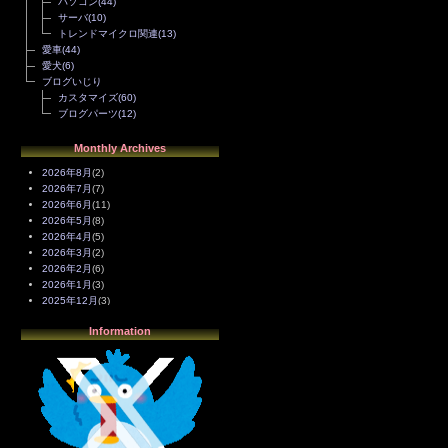
パソコン
(44)
サーバ
(10)
トレンドマイクロ関連
(13)
愛車
(44)
愛犬
(6)
ブログいじり
カスタマイズ
(60)
ブログパーツ
(12)
Monthly Archives
2026年8月
(2)
2026年7月
(7)
2026年6月
(11)
2026年5月
(8)
2026年4月
(5)
2026年3月
(2)
2026年2月
(6)
2026年1月
(3)
2025年12月
(3)
2025年11月
(4)
Information
2025年10月
(3)
2025年9月
(4)
2025年8月
(3)
2025年7月
(2)
2025年6月
(1)
2025年5月
(7)
2025年4月
(2)
2025年3月
(8)