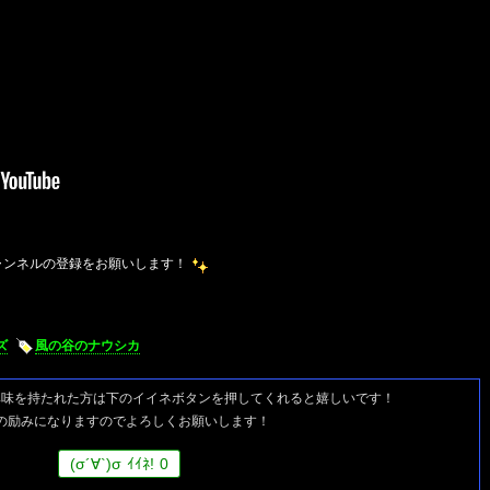
チャンネルの登録をお願いします！
ズ
風の谷のナウシカ
興味を持たれた方は
下のイイネボタンを押してくれると嬉しいです！
の励みになりますのでよろしくお願いします！
(
σ
´∀`)
σ
ｲｲﾈ!
0