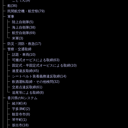
ことでん
(9)
船
(36)
民間航空機・航空祭
(79)
軍事
陸上自衛隊
(5)
海上自衛隊
(38)
航空自衛隊
(69)
米軍
(3)
防災・消防・救急
(17)
警察・交通取締
話題・車両
(10)
可搬式オービスによる取締
(63)
固定式・半固定式オービスによる取締
(10)
速度違反取締
(45)
シートベルト装着義務違反取締
(14)
飲酒運転取締・その他検問
(32)
交差点違反取締
(61)
追尾等による取締
(8)
香川県のNシステム
綾川町
(4)
宇多津町
(2)
観音寺市
(8)
琴平町
(1)
坂出市
(18)