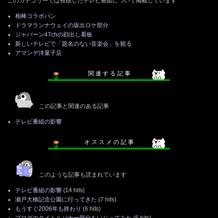
このカテゴリーでは視聴したテレビ番組について掲載しています
相棒コラボパン
ドラマランナウェイの坂出ロケ部分
ジャパーン47chの顔出し看板
新しいテレビで「題名のない音楽会」を観る
アマンデ洋菓子店
関 連 す る 記 事
この記事と関連のある記事
テレビ番組の影響
オ ス ス メ の 記 事
このような記事も読まれています
テレビ番組の影響
(14 hits)
瀬戸大橋記念公園に行ってきた
(7 hits)
もうすぐ2006年も終わり
(6 hits)
ブログのタイトルバナー部分をいじってみた
(5 hits)