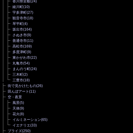
香川県全般
(24)
綾川町
(10)
宇多津町
(27)
観音寺市
(18)
琴平町
(4)
坂出市
(164)
さぬき市
(9)
善通寺市
(11)
高松市
(169)
多度津町
(9)
東かがわ市
(22)
丸亀市
(54)
まんのう町
(24)
三木町
(2)
三豊市
(18)
街で見かけたもの
(26)
田んぼアート
(11)
空・夜景
風景
(5)
天体
(9)
花火
(8)
イルミネーション
(65)
イエナリエ
(33)
プライズ
(250)