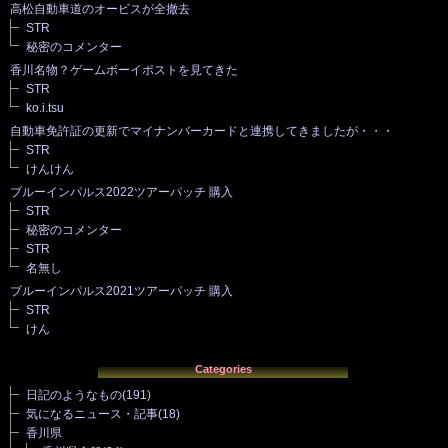
高松自動車道のオービスが全撤去
STR
秘密のコメンター
香川名物？ゲームボーイポストを見てきた
STR
ko.i.tsu
自動車免許証の更新でマイナンバーカードと連携してきましたが・・・
STR
けんけん
ブルーインパルス2022ツアーパッチ 購入
STR
秘密のコメンター
STR
名無し
ブルーインパルス2021ツアーパッチ 購入
STR
けん
Categories
日記のようなもの
(191)
気になるニュース・記事
(18)
香川県