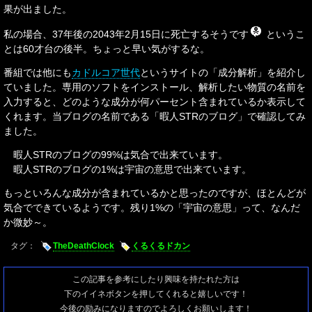
果が出ました。
私の場合、37年後の2043年2月15日に死亡するそうです
というこ
とは60才台の後半。ちょっと早い気がするな。
番組では他にも
カドルコア世代
というサイトの「成分解析」を紹介し
ていました。専用のソフトをインストール、解析したい物質の名前を
入力すると、どのような成分が何パーセント含まれているか表示して
くれます。当ブログの名前である「暇人STRのブログ」で確認してみ
ました。
暇人STRのブログの99%は気合で出来ています。
暇人STRのブログの1%は宇宙の意思で出来ています。
もっといろんな成分が含まれているかと思ったのですが、ほとんどが
気合でできているようです。残り1%の「宇宙の意思」って、なんだ
か微妙～。
タグ：
TheDeathClock
くるくるドカン
この記事を参考にしたり興味を持たれた方は
下のイイネボタンを押してくれると嬉しいです！
今後の励みになりますのでよろしくお願いします！