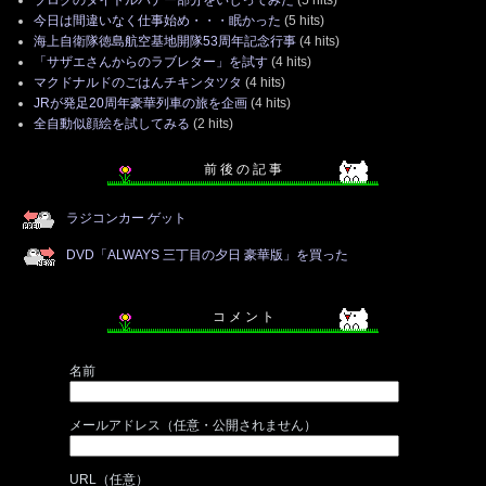
今日は間違いなく仕事始め・・・眠かった
(5 hits)
海上自衛隊徳島航空基地開隊53周年記念行事
(4 hits)
「サザエさんからのラブレター」を試す
(4 hits)
マクドナルドのごはんチキンタツタ
(4 hits)
JRが発足20周年豪華列車の旅を企画
(4 hits)
全自動似顔絵を試してみる
(2 hits)
前 後 の 記 事
ラジコンカー ゲット
DVD「ALWAYS 三丁目の夕日 豪華版」を買った
コ メ ン ト
名前
メールアドレス（任意・公開されません）
URL（任意）