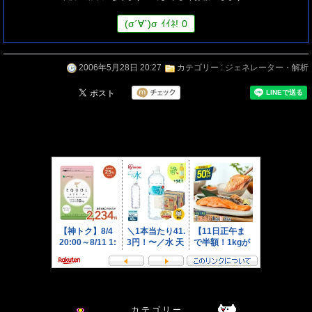
(
σ
´∀`)
σ
ｲｲﾈ!
0
2006年5月28日 20:27
カテゴリー :
ジェネレーター・解析
カ テ ゴ リ ー