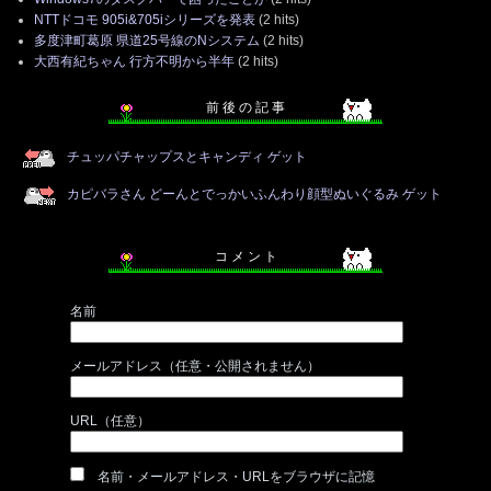
NTTドコモ 905i&705iシリーズを発表
(2 hits)
多度津町葛原 県道25号線のNシステム
(2 hits)
大西有紀ちゃん 行方不明から半年
(2 hits)
前 後 の 記 事
チュッパチャップスとキャンディ ゲット
カピバラさん どーんとでっかいふんわり顔型ぬいぐるみ ゲット
コ メ ン ト
名前
メールアドレス（任意・公開されません）
URL（任意）
名前・メールアドレス・URLをブラウザに記憶