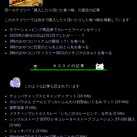
同一カテゴリー「
購入したり頂いた食べ物
」の最近の記事
このカテゴリーでは自分で購入したり頂いたりした食べ物を掲載しています
ヤフーショッピング商品券でカレーとラーメンをゲット
2025年の節分の日は2月2日でしたが・・・？
3時のおやつにベトナムの饅頭（？）を食べる
3時のおやつに巴堂のとら丸と白とら丸を食べる
3時のおやつにパティスリー3621のイチジクのタルトを食べる
オ ス ス メ の 記 事
このような記事も読まれています
チュッパチャップスとキャンディ ゲット
(16 hits)
カピバラさん どーんとでっかいふんわり顔型ぬいぐるみ ゲット
(15 hits)
嬉野温泉
(5 hits)
メスティンでレトルトカレー「いちごのカレーピンク」を作る
(5 hits)
シングルストーブ SOTO レギュレーターストーブ フュージョン ST-330 購入
(3 hits)
ジョッキパフェ
(3 hits)
Windows7のタスクバーで困ったことが
(2 hits)