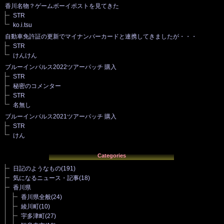
香川名物？ゲームボーイポストを見てきた
STR
ko.i.tsu
自動車免許証の更新でマイナンバーカードと連携してきましたが・・・
STR
けんけん
ブルーインパルス2022ツアーパッチ 購入
STR
秘密のコメンター
STR
名無し
ブルーインパルス2021ツアーパッチ 購入
STR
けん
Categories
日記のようなもの
(191)
気になるニュース・記事
(18)
香川県
香川県全般
(24)
綾川町
(10)
宇多津町
(27)