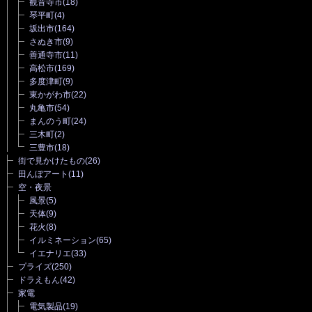
観音寺市
(18)
琴平町
(4)
坂出市
(164)
さぬき市
(9)
善通寺市
(11)
高松市
(169)
多度津町
(9)
東かがわ市
(22)
丸亀市
(54)
まんのう町
(24)
三木町
(2)
三豊市
(18)
街で見かけたもの
(26)
田んぼアート
(11)
空・夜景
風景
(5)
天体
(9)
花火
(8)
イルミネーション
(65)
イエナリエ
(33)
プライズ
(250)
ドラえもん
(42)
家電
電気製品
(19)