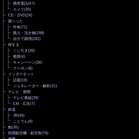
携帯電話
(47)
カメラ
(30)
CD・DVD
(24)
腹へった
外食
(71)
購入・頂き物
(198)
自分で調理
(282)
得する
くじ引き
(20)
懸賞
(4)
キャンペーン
(36)
クーポン
(8)
インターネット
話題
(19)
ジェネレーター・解析
(31)
テレビ・新聞
テレビ番組
(39)
CM・広告
(7)
鉄道
JR
(44)
ことでん
(9)
船
(36)
民間航空機・航空祭
(79)
軍事