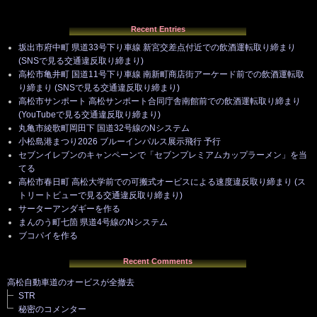
Recent Entries
坂出市府中町 県道33号下り車線 新宮交差点付近での飲酒運転取り締まり
(SNSで見る交通違反取り締まり)
高松市亀井町 国道11号下り車線 南新町商店街アーケード前での飲酒運転取
り締まり (SNSで見る交通違反取り締まり)
高松市サンポート 高松サンポート合同庁舎南館前での飲酒運転取り締まり
(YouTubeで見る交通違反取り締まり)
丸亀市綾歌町岡田下 国道32号線のNシステム
小松島港まつり2026 ブルーインパルス展示飛行 予行
セブンイレブンのキャンペーンで「セブンプレミアムカップラーメン」を当
てる
高松市春日町 高松大学前での可搬式オービスによる速度違反取り締まり (ス
トリートビューで見る交通違反取り締まり)
サーターアンダギーを作る
まんのう町七箇 県道4号線のNシステム
ブコパイを作る
Recent Comments
高松自動車道のオービスが全撤去
STR
秘密のコメンター