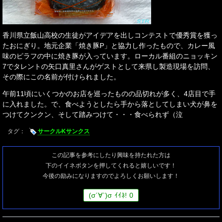
香川県立飯山高校の生徒がアイデアを出しコンテストで優秀賞を獲っ
たおにぎり。地元企業「焼き豚P」と協力し作ったもので、カレー風
味のピラフの中に焼き豚が入っています。ローカル番組のニョッキン
7でタレントの矢口真里さんがゲストとして来県し製造現場を訪問、
その際にこの名前が付けられました。
午前11頃にいくつかのお店を巡ったものの品切れが多く、4店目で手
に入れました。で、食べようとしたら手から落としてしまい犬が鼻を
つけてクンクン、そして踏みつけて・・・食べられず（泣
タグ：
サークルKサンクス
この記事を参考にしたり興味を持たれた方は
下のイイネボタンを押してくれると嬉しいです！
今後の励みになりますのでよろしくお願いします！
(
σ
´∀`)
σ
ｲｲﾈ!
0