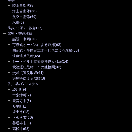
陸上自衛隊
(5)
海上自衛隊
(38)
航空自衛隊
(69)
米軍
(3)
防災・消防・救急
(17)
警察・交通取締
話題・車両
(10)
可搬式オービスによる取締
(63)
固定式・半固定式オービスによる取締
(10)
速度違反取締
(45)
シートベルト装着義務違反取締
(14)
飲酒運転取締・その他検問
(32)
交差点違反取締
(61)
追尾等による取締
(8)
香川県のNシステム
綾川町
(4)
宇多津町
(2)
観音寺市
(8)
琴平町
(1)
坂出市
(18)
さぬき市
(10)
善通寺市
(6)
高松市
(68)