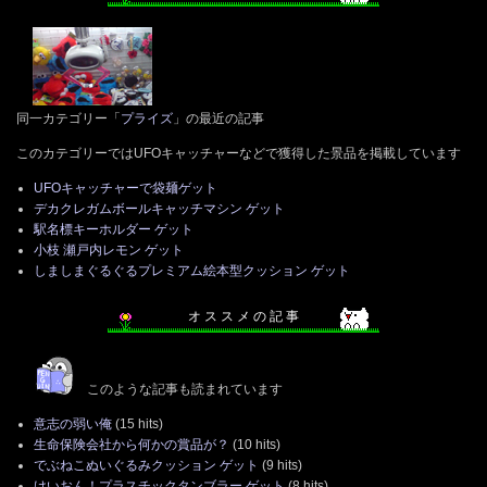
同一カテゴリー「
プライズ
」の最近の記事
このカテゴリーではUFOキャッチャーなどで獲得した景品を掲載しています
UFOキャッチャーで袋麺ゲット
デカクレガムボールキャッチマシン ゲット
駅名標キーホルダー ゲット
小枝 瀬戸内レモン ゲット
しましまぐるぐるプレミアム絵本型クッション ゲット
オ ス ス メ の 記 事
このような記事も読まれています
意志の弱い俺
(15 hits)
生命保険会社から何かの賞品が？
(10 hits)
でぶねこぬいぐるみクッション ゲット
(9 hits)
けいおん！プラスチックタンブラー ゲット
(8 hits)