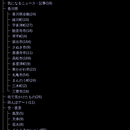
気になるニュース・記事
(18)
香川県
香川県全般
(24)
綾川町
(10)
宇多津町
(27)
観音寺市
(18)
琴平町
(4)
坂出市
(164)
さぬき市
(9)
善通寺市
(11)
高松市
(169)
多度津町
(9)
東かがわ市
(22)
丸亀市
(54)
まんのう町
(24)
三木町
(2)
三豊市
(18)
街で見かけたもの
(26)
田んぼアート
(11)
空・夜景
風景
(5)
天体
(9)
花火
(8)