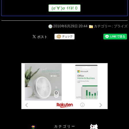
(
σ
´∀`)
σ
ｲｲﾈ!
0
2010年6月29日 20:44
カテゴリー :
プライズ
カ テ ゴ リ ー