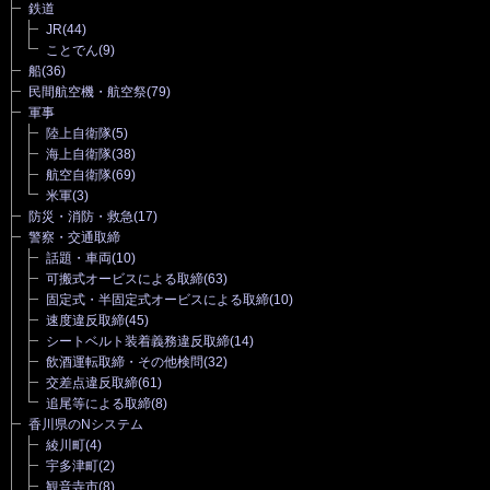
鉄道
JR
(44)
ことでん
(9)
船
(36)
民間航空機・航空祭
(79)
軍事
陸上自衛隊
(5)
海上自衛隊
(38)
航空自衛隊
(69)
米軍
(3)
防災・消防・救急
(17)
警察・交通取締
話題・車両
(10)
可搬式オービスによる取締
(63)
固定式・半固定式オービスによる取締
(10)
速度違反取締
(45)
シートベルト装着義務違反取締
(14)
飲酒運転取締・その他検問
(32)
交差点違反取締
(61)
追尾等による取締
(8)
香川県のNシステム
綾川町
(4)
宇多津町
(2)
観音寺市
(8)