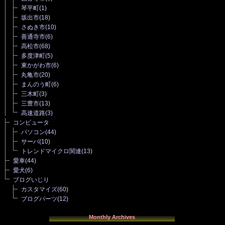
琴平町
(1)
坂出市
(18)
さぬき市
(10)
善通寺市
(6)
高松市
(68)
多度津町
(5)
東かがわ市
(6)
丸亀市
(20)
まんのう町
(6)
三木町
(3)
三豊市
(13)
高速道路
(3)
コンピュータ
パソコン
(44)
サーバ
(10)
トレンドマイクロ関連
(13)
愛車
(44)
愛犬
(6)
ブログいじり
カスタマイズ
(60)
ブログパーツ
(12)
Monthly Archives