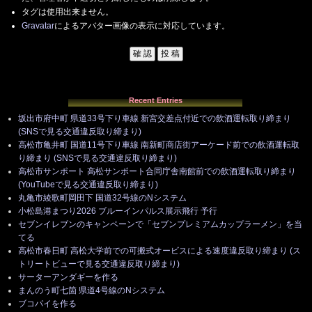
タグは使用出来ません。
Gravatar
によるアバター画像の表示に対応しています。
Recent Entries
坂出市府中町 県道33号下り車線 新宮交差点付近での飲酒運転取り締まり
(SNSで見る交通違反取り締まり)
高松市亀井町 国道11号下り車線 南新町商店街アーケード前での飲酒運転取
り締まり (SNSで見る交通違反取り締まり)
高松市サンポート 高松サンポート合同庁舎南館前での飲酒運転取り締まり
(YouTubeで見る交通違反取り締まり)
丸亀市綾歌町岡田下 国道32号線のNシステム
小松島港まつり2026 ブルーインパルス展示飛行 予行
セブンイレブンのキャンペーンで「セブンプレミアムカップラーメン」を当
てる
高松市春日町 高松大学前での可搬式オービスによる速度違反取り締まり (ス
トリートビューで見る交通違反取り締まり)
サーターアンダギーを作る
まんのう町七箇 県道4号線のNシステム
ブコパイを作る