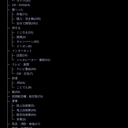
カメラ
(30)
CD・DVD
(24)
腹へった
外食
(71)
購入・頂き物
(198)
自分で調理
(282)
得する
くじ引き
(20)
懸賞
(4)
キャンペーン
(36)
クーポン
(8)
インターネット
話題
(19)
ジェネレーター・解析
(31)
テレビ・新聞
テレビ番組
(39)
CM・広告
(7)
鉄道
JR
(44)
ことでん
(9)
船
(36)
民間航空機・航空祭
(79)
軍事
陸上自衛隊
(5)
海上自衛隊
(38)
航空自衛隊
(69)
米軍
(3)
防災・消防・救急
(17)