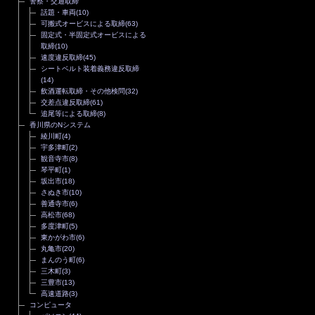
警察・交通取締
話題・車両
(10)
可搬式オービスによる取締
(63)
固定式・半固定式オービスによる
取締
(10)
速度違反取締
(45)
シートベルト装着義務違反取締
(14)
飲酒運転取締・その他検問
(32)
交差点違反取締
(61)
追尾等による取締
(8)
香川県のNシステム
綾川町
(4)
宇多津町
(2)
観音寺市
(8)
琴平町
(1)
坂出市
(18)
さぬき市
(10)
善通寺市
(6)
高松市
(68)
多度津町
(5)
東かがわ市
(6)
丸亀市
(20)
まんのう町
(6)
三木町
(3)
三豊市
(13)
高速道路
(3)
コンピュータ