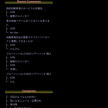
Recent Comments
高松自動車道のオービスが全撤去
STR
秘密のコメンター
香川名物？ゲームボーイポストを見てき
た
STR
ko.i.tsu
自動車免許証の更新でマイナンバーカー
ドと連携してきましたが・・・
STR
けんけん
ブルーインパルス2022ツアーパッチ 購入
STR
秘密のコメンター
STR
名無し
ブルーインパルス2021ツアーパッチ 購入
STR
けん
Categories
日記のようなもの
(191)
気になるニュース・記事
(18)
香川県