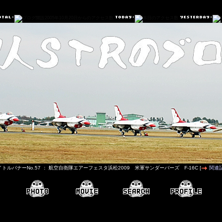
イトルバナーNo.57 ： 航空自衛隊エアーフェスタ浜松2009 米軍サンダーバーズ F-16C [
関連