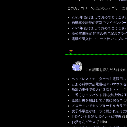
このカテゴリーではどのカテゴリーに
2026年 あけましておめでとうござ
自動車免許証の更新でマイナンバー
2025年 あけましておめでとうござ
高松空港限定 開港35周年記念フライ
電動空気入れ ユニーク社 パンプレー
この記事を読んだ人は次の
ヘッドレストモニターの主電源用ス
とある科学の超電磁砲USBマウスセ
坂出の事件で知人が迷惑を・・・
(4 
一番くじコンパクト 踊る大捜査線 THE
紙飛行機を飛ばして子供に戻る？
(3 
メスティンでカップヌードルカラア
女子小学生が軽トラに轢かれそうに
Tポイントを楽天ポイントに交換
(3 h
お父さんグラス
(3 hits)