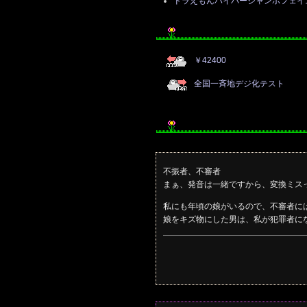
ドラえもんハイパージャンボフェイ
￥42400
全国一斉地デジ化テスト
不振者、不審者
まぁ、発音は一緒ですから、変換ミス
私にも年頃の娘がいるので、不審者に
娘をキズ物にした男は、私が犯罪者に