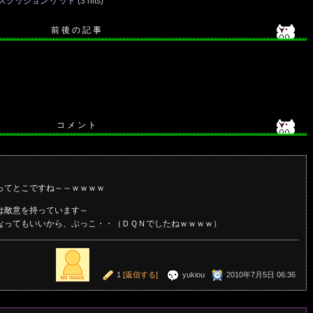
スクッション ゲット
(3 hits)
前 後 の 記 事
コ メ ン ト
ってとこですね～～ｗｗｗｗ
は敵意を持っています～
なってもいいから、ぶっこ・・（ＤＱＮでしたねｗｗｗｗ）
1
[返信する]
yukiou
2010年7月5日 06:36