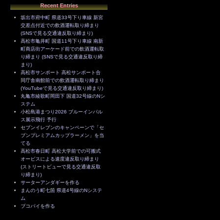
Recent Entries
坂出市府中町 県道33号下り車線 新宮
交差点付近での飲酒運転取り締まり
(SNSで見る交通違反取り締まり)
高松市亀井町 国道11号下り車線 南新
町商店街アーケード前での飲酒運転取
り締まり (SNSで見る交通違反取り締
まり)
高松市サンポート 高松サンポート合
同庁舎南館前での飲酒運転取り締まり
(YouTubeで見る交通違反取り締まり)
丸亀市綾歌町岡田下 国道32号線のNシ
ステム
小松島港まつり2026 ブルーインパル
ス展示飛行 予行
セブンイレブンのキャンペーンで「セ
ブンプレミアムカップラーメン」を当
てる
高松市春日町 高松大学前での可搬式
オービスによる速度違反取り締まり
(ストリートビューで見る交通違反取
り締まり)
サーターアンダギーを作る
まんのう町七箇 県道4号線のNシステ
ム
ブコパイを作る