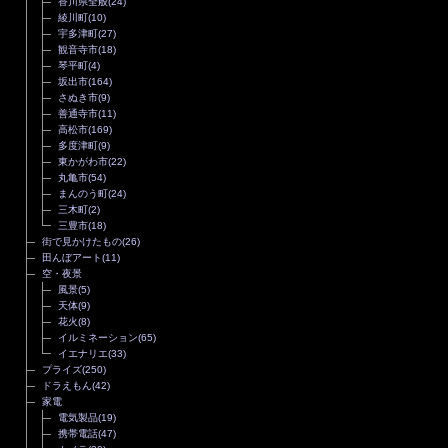
香川県全般
(24)
綾川町
(10)
宇多津町
(27)
観音寺市
(18)
琴平町
(4)
坂出市
(164)
さぬき市
(9)
善通寺市
(11)
高松市
(169)
多度津町
(9)
東かがわ市
(22)
丸亀市
(54)
まんのう町
(24)
三木町
(2)
三豊市
(18)
街で見かけたもの
(26)
田んぼアート
(11)
空・夜景
風景
(5)
天体
(9)
花火
(8)
イルミネーション
(65)
イエナリエ
(33)
プライズ
(250)
ドラえもん
(42)
家電
電気製品
(19)
携帯電話
(47)