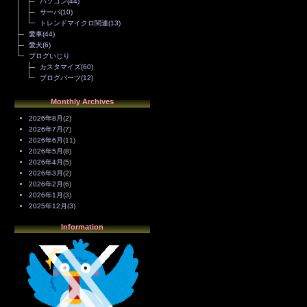
パソコン
(44)
サーバ
(10)
トレンドマイクロ関連
(13)
愛車
(44)
愛犬
(6)
ブログいじり
カスタマイズ
(60)
ブログパーツ
(12)
Monthly Archives
2026年8月
(2)
2026年7月
(7)
2026年6月
(11)
2026年5月
(8)
2026年4月
(5)
2026年3月
(2)
2026年2月
(6)
2026年1月
(3)
2025年12月
(3)
2025年11月
(4)
Information
2025年10月
(3)
2025年9月
(4)
2025年8月
(3)
2025年7月
(2)
2025年6月
(1)
2025年5月
(7)
2025年4月
(2)
2025年3月
(8)