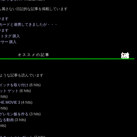
も属さない日記的な記事を掲載しています
います
カードと連携してきましたが・・・
います
トタグ 購入
サー 購入
オ ス ス メ の 記 事
ような記事も読んでいます
イッチを取り付け
(6 hits)
ット ゲット
(6 hits)
hits)
 MOVIE 3
(4 hits)
hits)
ゲレモン飯を作る
(3 hits)
なる動画
(3 hits)
its)