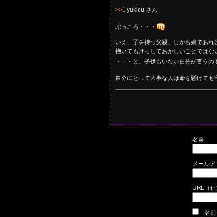
>>1
yukiou さん
ぶっころ・・・
いえ、子を持つ父親、しかも娘であれ
抱いてもけっしておかしいことではな
・・・と、子供もいない自分が言うの
自分にとって大事な人は命を懸けても
名前
メールア
URL（
名前