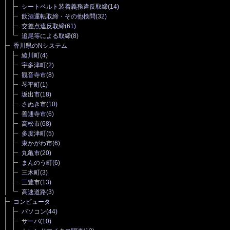
シートベルト装着義務違反取締
(14)
飲酒運転取締・その他検問
(32)
交差点違反取締
(61)
追尾等による取締
(8)
香川県のNシステム
綾川町
(4)
宇多津町
(2)
観音寺市
(8)
琴平町
(1)
坂出市
(18)
さぬき市
(10)
善通寺市
(6)
高松市
(68)
多度津町
(5)
東かがわ市
(6)
丸亀市
(20)
まんのう町
(6)
三木町
(3)
三豊市
(13)
高速道路
(3)
コンピュータ
パソコン
(44)
サーバ
(10)