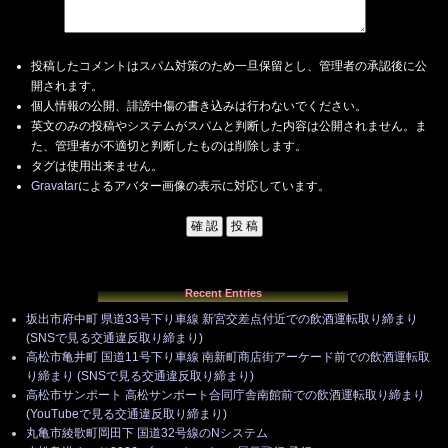
投稿したコメントはスパム対策のため一旦保留とし、管理者の承認後に公
開されます。
個人情報の公開、誹謗中傷の書き込みは行わないでください。
英文のみの投稿やシステムがスパムと判断した内容は公開されません。ま
た、管理者が不適切と判断したものは削除します。
タグは使用出来ません。
Gravatar
によるアバター画像の表示に対応しています。
Recent Entries
坂出市府中町 県道33号下り車線 新宮交差点付近での飲酒運転取り締まり
(SNSで見る交通違反取り締まり)
高松市亀井町 国道11号下り車線 南新町商店街アーケード前での飲酒運転取
り締まり (SNSで見る交通違反取り締まり)
高松市サンポート 高松サンポート合同庁舎南館前での飲酒運転取り締まり
(YouTubeで見る交通違反取り締まり)
丸亀市綾歌町岡田下 国道32号線のNシステム