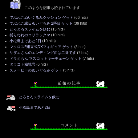
このような記事も読まれています
でぶねこぬいぐるみクッション ゲット
(66 hits)
でぶねこ縁日ぬいぐるみ 2匹目 ゲット
(39 hits)
とろとろスライムを飲む
(15 hits)
捕らわれのコリラックマ
(10 hits)
小松島まであと2日
(10 hits)
マクロスF組立式DXフィギュア ゲット
(8 hits)
サザエさんのエンディング曲は二番です
(7 hits)
ドラえもん マスコットキーチェーン ゲット
(7 hits)
タラコト秘境号
(6 hits)
スヌーピーのぬいぐるみ ゲット
(5 hits)
前 後 の 記 事
とろとろスライムを飲む
小松島まであと2日
コ メ ン ト