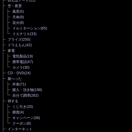
田んぼアート
(11)
空・夜景
風景
(5)
天体
(9)
花火
(8)
イルミネーション
(65)
イエナリエ
(33)
プライズ
(250)
ドラえもん
(42)
家電
電気製品
(19)
携帯電話
(47)
カメラ
(30)
CD・DVD
(24)
腹へった
外食
(71)
購入・頂き物
(198)
自分で調理
(282)
得する
くじ引き
(20)
懸賞
(4)
キャンペーン
(36)
クーポン
(8)
インターネット