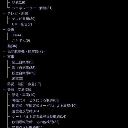
話題
(19)
ジェネレーター・解析
(31)
テレビ・新聞
テレビ番組
(39)
CM・広告
(7)
鉄道
JR
(44)
ことでん
(9)
船
(36)
民間航空機・航空祭
(79)
軍事
陸上自衛隊
(5)
海上自衛隊
(38)
航空自衛隊
(69)
米軍
(3)
防災・消防・救急
(17)
警察・交通取締
話題・車両
(10)
可搬式オービスによる取締
(63)
固定式・半固定式オービスによる取締
(10)
速度違反取締
(45)
シートベルト装着義務違反取締
(14)
飲酒運転取締・その他検問
(32)
交差点違反取締
(61)