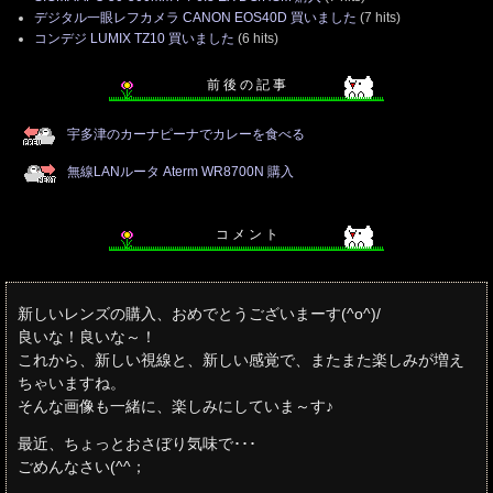
デジタル一眼レフカメラ CANON EOS40D 買いました
(7 hits)
コンデジ LUMIX TZ10 買いました
(6 hits)
前 後 の 記 事
宇多津のカーナピーナでカレーを食べる
無線LANルータ Aterm WR8700N 購入
コ メ ン ト
新しいレンズの購入、おめでとうございまーす(^o^)/
良いな！良いな～！
これから、新しい視線と、新しい感覚で、またまた楽しみが増え
ちゃいますね。
そんな画像も一緒に、楽しみにしていま～す♪
最近、ちょっとおさぼり気味で･･･
ごめんなさい(^^；