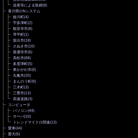
追尾等による取締
(8)
香川県のNシステム
綾川町
(4)
宇多津町
(2)
観音寺市
(8)
琴平町
(1)
坂出市
(18)
さぬき市
(10)
善通寺市
(6)
高松市
(68)
多度津町
(5)
東かがわ市
(6)
丸亀市
(20)
まんのう町
(6)
三木町
(3)
三豊市
(13)
高速道路
(3)
コンピュータ
パソコン
(44)
サーバ
(10)
トレンドマイクロ関連
(13)
愛車
(44)
愛犬
(6)