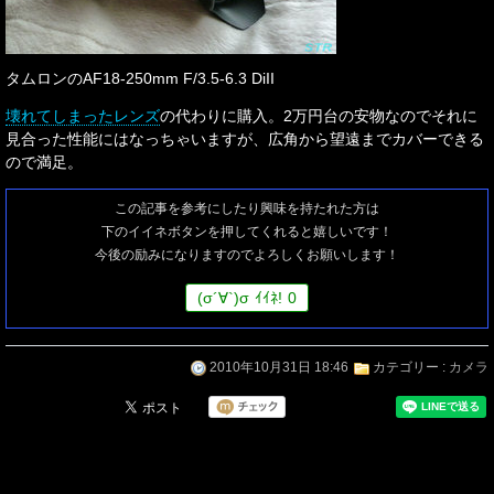
タムロンのAF18-250mm F/3.5-6.3 DiII
壊れてしまったレンズ
の代わりに購入。2万円台の安物なのでそれに
見合った性能にはなっちゃいますが、広角から望遠までカバーできる
ので満足。
この記事を参考にしたり興味を持たれた方は
下のイイネボタンを押してくれると嬉しいです！
今後の励みになりますのでよろしくお願いします！
(
σ
´∀`)
σ
ｲｲﾈ!
0
2010年10月31日 18:46
カテゴリー :
カメラ