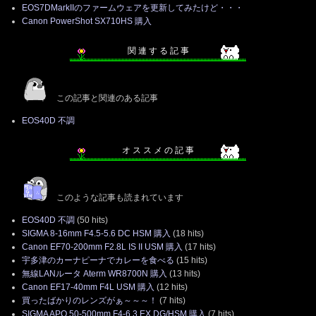
EOS7DMarkIIのファームウェアを更新してみたけど・・・
Canon PowerShot SX710HS 購入
関 連 す る 記 事
この記事と関連のある記事
EOS40D 不調
オ ス ス メ の 記 事
このような記事も読まれています
EOS40D 不調
(50 hits)
SIGMA 8-16mm F4.5-5.6 DC HSM 購入
(18 hits)
Canon EF70-200mm F2.8L IS II USM 購入
(17 hits)
宇多津のカーナピーナでカレーを食べる
(15 hits)
無線LANルータ Aterm WR8700N 購入
(13 hits)
Canon EF17-40mm F4L USM 購入
(12 hits)
買ったばかりのレンズがぁ～～～！
(7 hits)
SIGMA APO 50-500mm F4-6.3 EX DG/HSM 購入
(7 hits)