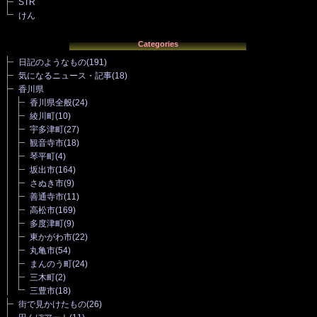
STR
けん
Categories
日記のようなもの
(191)
気になるニュース・記事
(18)
香川県
香川県全般
(24)
綾川町
(10)
宇多津町
(27)
観音寺市
(18)
琴平町
(4)
坂出市
(164)
さぬき市
(9)
善通寺市
(11)
高松市
(169)
多度津町
(9)
東かがわ市
(22)
丸亀市
(54)
まんのう町
(24)
三木町
(2)
三豊市
(18)
街で見かけたもの
(26)