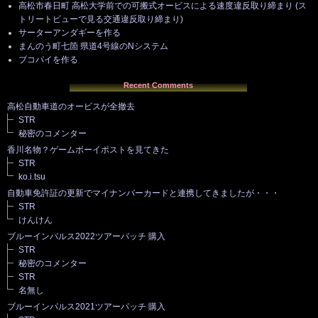
高松市春日町 高松大学前での可搬式オービスによる速度違反取り締まり (ス
トリートビューで見る交通違反取り締まり)
サーターアンダギーを作る
まんのう町七箇 県道4号線のNシステム
ブコパイを作る
Recent Comments
高松自動車道のオービスが全撤去
STR
秘密のコメンター
香川名物？ゲームボーイポストを見てきた
STR
ko.i.tsu
自動車免許証の更新でマイナンバーカードと連携してきましたが・・・
STR
けんけん
ブルーインパルス2022ツアーパッチ 購入
STR
秘密のコメンター
STR
名無し
ブルーインパルス2021ツアーパッチ 購入