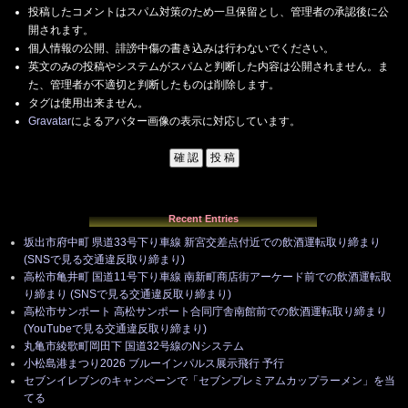
投稿したコメントはスパム対策のため一旦保留とし、管理者の承認後に公
開されます。
個人情報の公開、誹謗中傷の書き込みは行わないでください。
英文のみの投稿やシステムがスパムと判断した内容は公開されません。ま
た、管理者が不適切と判断したものは削除します。
タグは使用出来ません。
Gravatar
によるアバター画像の表示に対応しています。
Recent Entries
坂出市府中町 県道33号下り車線 新宮交差点付近での飲酒運転取り締まり
(SNSで見る交通違反取り締まり)
高松市亀井町 国道11号下り車線 南新町商店街アーケード前での飲酒運転取
り締まり (SNSで見る交通違反取り締まり)
高松市サンポート 高松サンポート合同庁舎南館前での飲酒運転取り締まり
(YouTubeで見る交通違反取り締まり)
丸亀市綾歌町岡田下 国道32号線のNシステム
小松島港まつり2026 ブルーインパルス展示飛行 予行
セブンイレブンのキャンペーンで「セブンプレミアムカップラーメン」を当
てる