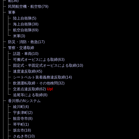
船
(36)
民間航空機・航空祭
(79)
軍事
陸上自衛隊
(5)
海上自衛隊
(38)
航空自衛隊
(69)
米軍
(3)
防災・消防・救急
(17)
警察・交通取締
話題・車両
(10)
可搬式オービスによる取締
(63)
固定式・半固定式オービスによる取締
(10)
速度違反取締
(45)
シートベルト装着義務違反取締
(14)
飲酒運転取締・その他検問
(32)
交差点違反取締
(62)
Up!
追尾等による取締
(8)
香川県のNシステム
綾川町
(4)
宇多津町
(2)
観音寺市
(8)
琴平町
(1)
坂出市
(18)
さぬき市
(10)