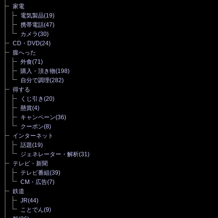
家電
電気製品
(19)
携帯電話
(47)
カメラ
(30)
CD・DVD
(24)
腹へった
外食
(71)
購入・頂き物
(198)
自分で調理
(282)
得する
くじ引き
(20)
懸賞
(4)
キャンペーン
(36)
クーポン
(8)
インターネット
話題
(19)
ジェネレーター・解析
(31)
テレビ・新聞
テレビ番組
(39)
CM・広告
(7)
鉄道
JR
(44)
ことでん
(9)