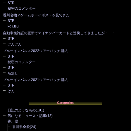
STR
秘密のコメンター
香川名物？ゲームボーイポストを見てきた
STR
ko.i.tsu
自動車免許証の更新でマイナンバーカードと連携してきましたが・・・
STR
けんけん
ブルーインパルス2022ツアーパッチ 購入
STR
秘密のコメンター
STR
名無し
ブルーインパルス2021ツアーパッチ 購入
STR
けん
Categories
日記のようなもの
(191)
気になるニュース・記事
(18)
香川県
香川県全般
(24)