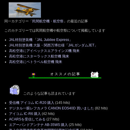
同一カテゴリー「
民間航空機・航空祭
」の最近の記事
このカテゴリーでは民間航空機や航空祭について掲載しています
JAL特別塗装機 「JAL Jubilee Express」
JAL特別塗装機 大阪・関西万博仕様「JALガンダムJET」
高松空港にアイベックスエアラインズ機 飛来
高松空港にスターラックス航空機 飛来
高松空港にベトラベル航空機 飛来
オ ス ス メ の 記 事
このような記事も読まれています
受信機 アイコム IC-R20 購入
(145 hits)
デジタル一眼レフカメラ CANON EOS40D 買いました
(82 hits)
アイコム IC-R6 購入
(42 hits)
ACARSを受信してみる
(27 hits)
エアーバンドアンテナ AB-35WS 購入
(25 hits)