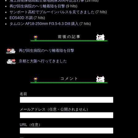
海上自衛隊徳島航空基地開隊50周年記念行事
(18 hits)
再び回生病院のヘリ離着陸を目撃
(9 hits)
サンポート高松でブルーインパルスを見てきました
(7 hits)
EOS40D 不調
(7 hits)
タムロン AF18-250mm F/3.5-6.3 DiII 購入
(7 hits)
前 後 の 記 事
再び回生病院のヘリ離着陸を目撃
京都と大阪へ行ってきました
コ メ ン ト
名前
メールアドレス（任意・公開されません）
URL（任意）