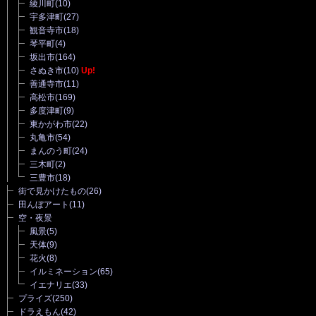
綾川町
(10)
宇多津町
(27)
観音寺市
(18)
琴平町
(4)
坂出市
(164)
さぬき市
(10)
Up!
善通寺市
(11)
高松市
(169)
多度津町
(9)
東かがわ市
(22)
丸亀市
(54)
まんのう町
(24)
三木町
(2)
三豊市
(18)
街で見かけたもの
(26)
田んぼアート
(11)
空・夜景
風景
(5)
天体
(9)
花火
(8)
イルミネーション
(65)
イエナリエ
(33)
プライズ
(250)
ドラえもん
(42)