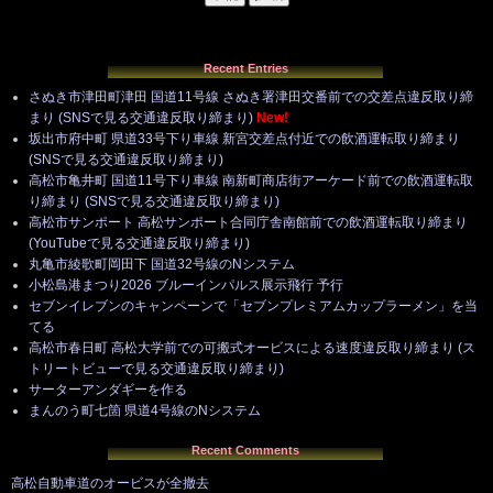
Recent Entries
さぬき市津田町津田 国道11号線 さぬき署津田交番前での交差点違反取り締
まり (SNSで見る交通違反取り締まり)
New!
坂出市府中町 県道33号下り車線 新宮交差点付近での飲酒運転取り締まり
(SNSで見る交通違反取り締まり)
高松市亀井町 国道11号下り車線 南新町商店街アーケード前での飲酒運転取
り締まり (SNSで見る交通違反取り締まり)
高松市サンポート 高松サンポート合同庁舎南館前での飲酒運転取り締まり
(YouTubeで見る交通違反取り締まり)
丸亀市綾歌町岡田下 国道32号線のNシステム
小松島港まつり2026 ブルーインパルス展示飛行 予行
セブンイレブンのキャンペーンで「セブンプレミアムカップラーメン」を当
てる
高松市春日町 高松大学前での可搬式オービスによる速度違反取り締まり (ス
トリートビューで見る交通違反取り締まり)
サーターアンダギーを作る
まんのう町七箇 県道4号線のNシステム
Recent Comments
高松自動車道のオービスが全撤去