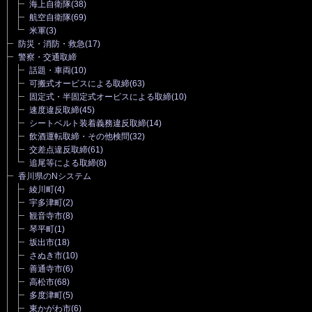
海上自衛隊
(38)
航空自衛隊
(69)
米軍
(3)
防災・消防・救急
(17)
警察・交通取締
話題・車両
(10)
可搬式オービスによる取締
(63)
固定式・半固定式オービスによる取締
(10)
速度違反取締
(45)
シートベルト装着義務違反取締
(14)
飲酒運転取締・その他検問
(32)
交差点違反取締
(61)
追尾等による取締
(8)
香川県のNシステム
綾川町
(4)
宇多津町
(2)
観音寺市
(8)
琴平町
(1)
坂出市
(18)
さぬき市
(10)
善通寺市
(6)
高松市
(68)
多度津町
(5)
東かがわ市
(6)