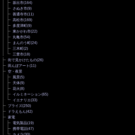
坂出市
(164)
さぬき市
(9)
善通寺市
(11)
高松市
(169)
多度津町
(9)
東かがわ市
(22)
丸亀市
(54)
まんのう町
(24)
三木町
(2)
三豊市
(18)
街で見かけたもの
(26)
田んぼアート
(11)
空・夜景
風景
(5)
天体
(9)
花火
(8)
イルミネーション
(65)
イエナリエ
(33)
プライズ
(250)
ドラえもん
(42)
家電
電気製品
(19)
携帯電話
(47)
カメラ
(30)