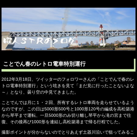
ことでん春のレトロ電車特別運行
2012年3月18日、ツイッターのフォロワーさんの「ことでんで春のレ
トロ電車特別運行」という呟きを見て「まだ見に行ったことないよな
～」となり、曇り空の中見てきました。
ことでんでは月に１・２回、所有するレトロ車両を走らせているよう
なのですが、この日は5000形500号と1000形120号の編成を高松築港
から琴平まで運転、一旦5000形のみ切り離し琴平から滝の宮まで往
復、その後再び1000形を連結し高松築港まで帰る行程でした。
撮影ポイントが分からないのでとりあえず土器川沿いで狙ってみるこ