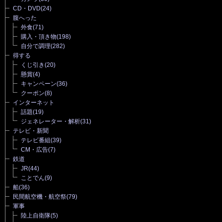
CD・DVD
(24)
腹へった
外食
(71)
購入・頂き物
(198)
自分で調理
(282)
得する
くじ引き
(20)
懸賞
(4)
キャンペーン
(36)
クーポン
(8)
インターネット
話題
(19)
ジェネレーター・解析
(31)
テレビ・新聞
テレビ番組
(39)
CM・広告
(7)
鉄道
JR
(44)
ことでん
(9)
船
(36)
民間航空機・航空祭
(79)
軍事
陸上自衛隊
(5)