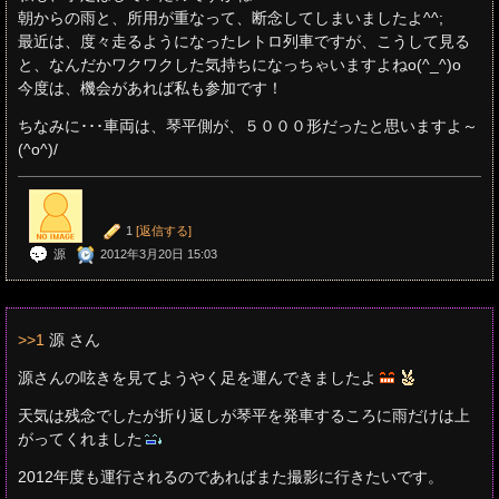
朝からの雨と、所用が重なって、断念してしまいましたよ^^;
最近は、度々走るようになったレトロ列車ですが、こうして見る
と、なんだかワクワクした気持ちになっちゃいますよねo(^_^)o
今度は、機会があれば私も参加です！
ちなみに･･･車両は、琴平側が、５０００形だったと思いますよ～
(^o^)/
1
[返信する]
源
2012年3月20日 15:03
>>1
源 さん
源さんの呟きを見てようやく足を運んできましたよ
天気は残念でしたが折り返しが琴平を発車するころに雨だけは上
がってくれました
2012年度も運行されるのであればまた撮影に行きたいです。