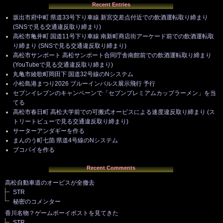
Recent Entries
坂出市府中町 県道33号下り車線 新宮交差点付近での飲酒運転取り締まり
(SNSで見る交通違反取り締まり)
高松市亀井町 国道11号下り車線 南新町商店街アーケード前での飲酒運転取
り締まり (SNSで見る交通違反取り締まり)
高松市サンポート 高松サンポート合同庁舎南館前での飲酒運転取り締まり
(YouTubeで見る交通違反取り締まり)
丸亀市綾歌町岡田下 国道32号線のNシステム
小松島港まつり2026 ブルーインパルス展示飛行 予行
セブンイレブンのキャンペーンで「セブンプレミアムカップラーメン」を当
てる
高松市春日町 高松大学前での可搬式オービスによる速度違反取り締まり (ス
トリートビューで見る交通違反取り締まり)
サーターアンダギーを作る
まんのう町七箇 県道4号線のNシステム
ブコパイを作る
Recent Comments
高松自動車道のオービスが全撤去
STR
秘密のコメンター
香川名物？ゲームボーイポストを見てきた
STR