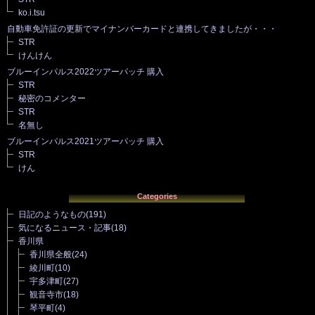
ko.i.tsu
自動車免許証の更新でマイナンバーカードと連携してきましたが・・・
STR
けんけん
ブルーインパルス2022ツアーパッチ 購入
STR
秘密のコメンター
STR
名無し
ブルーインパルス2021ツアーパッチ 購入
STR
けん
Categories
日記のようなもの
(191)
気になるニュース・記事
(18)
香川県
香川県全般
(24)
綾川町
(10)
宇多津町
(27)
観音寺市
(18)
琴平町
(4)