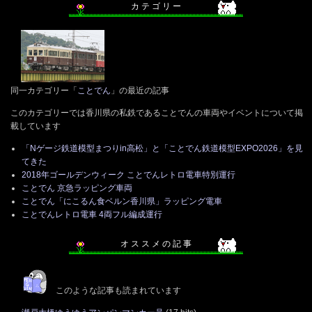
カ テ ゴ リ ー
同一カテゴリー「
ことでん
」の最近の記事
このカテゴリーでは香川県の私鉄であることでんの車両やイベントについて掲
載しています
「Nゲージ鉄道模型まつりin高松」と「ことでん鉄道模型EXPO2026」を見
てきた
2018年ゴールデンウィーク ことでんレトロ電車特別運行
ことでん 京急ラッピング車両
ことでん「にこるん食ベルン香川県」ラッピング電車
ことでんレトロ電車 4両フル編成運行
オ ス ス メ の 記 事
このような記事も読まれています