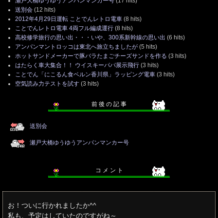
瀬戸大橋ゆうゆうアンパンマンカー号
(17 hits)
送別会
(12 hits)
2012年4月29日運転 ことでんレトロ電車
(8 hits)
ことでんレトロ電車 4両フル編成運行
(8 hits)
高校修学旅行の思い出・・・いや、300系新幹線の思い出
(6 hits)
アンパンマントロッコは東北へ旅立ちましたが
(5 hits)
ホットサンドメーカーで豚バラたまごチーズサンドを作る
(3 hits)
はたらく車大集合！！ ウイスキーパパ展示飛行
(3 hits)
ことでん「にこるん食ベルン香川県」ラッピング電車
(3 hits)
空気読み力テストを試す
(3 hits)
前 後 の 記 事
送別会
瀬戸大橋ゆうゆうアンパンマンカー号
コ メ ン ト
お！ついに行かれましたか^^
私も、予定はしていたのですがね～