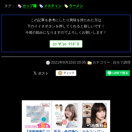
タグ：
カップ麺
メスティン
ラーメン
この記事を参考にしたり興味を持たれた方は
下のイイネボタンを押してくれると嬉しいです！
今後の励みになりますのでよろしくお願いします！
(
σ
´∀`)
σ
ｲｲﾈ!
0
2021年9月10日 20:05
カテゴリー :
自分で調理