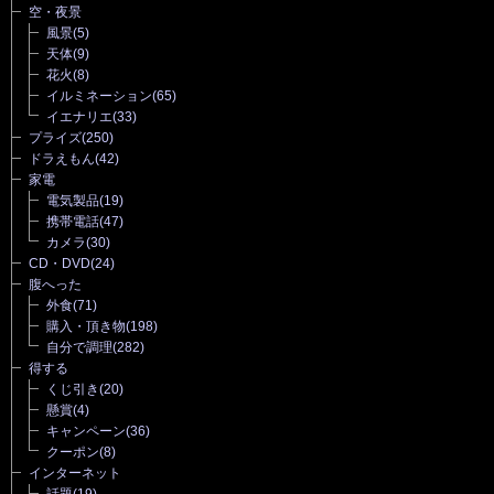
空・夜景
風景
(5)
天体
(9)
花火
(8)
イルミネーション
(65)
イエナリエ
(33)
プライズ
(250)
ドラえもん
(42)
家電
電気製品
(19)
携帯電話
(47)
カメラ
(30)
CD・DVD
(24)
腹へった
外食
(71)
購入・頂き物
(198)
自分で調理
(282)
得する
くじ引き
(20)
懸賞
(4)
キャンペーン
(36)
クーポン
(8)
インターネット
話題
(19)