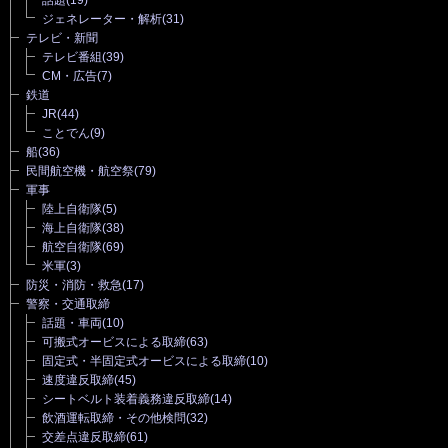
ジェネレーター・解析
(31)
テレビ・新聞
テレビ番組
(39)
CM・広告
(7)
鉄道
JR
(44)
ことでん
(9)
船
(36)
民間航空機・航空祭
(79)
軍事
陸上自衛隊
(5)
海上自衛隊
(38)
航空自衛隊
(69)
米軍
(3)
防災・消防・救急
(17)
警察・交通取締
話題・車両
(10)
可搬式オービスによる取締
(63)
固定式・半固定式オービスによる取締
(10)
速度違反取締
(45)
シートベルト装着義務違反取締
(14)
飲酒運転取締・その他検問
(32)
交差点違反取締
(61)