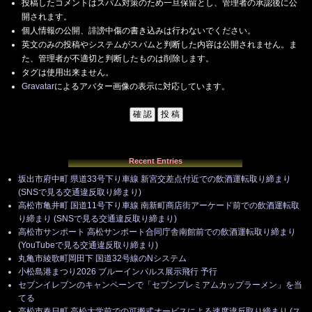
投稿したコメントはスパム対策のため一旦保留とし、管理者の承認後に公
開されます。
個人情報の公開、誹謗中傷の書き込みは行わないでください。
英文のみの投稿やシステムがスパムと判断した内容は公開されません。ま
た、管理者が不適切と判断したものは削除します。
タグは使用出来ません。
Gravatar
によるアバター画像の表示に対応しています。
Recent Entries
坂出市府中町 県道33号下り車線 新宮交差点付近での飲酒運転取り締まり
(SNSで見る交通違反取り締まり)
高松市亀井町 国道11号下り車線 南新町商店街アーケード前での飲酒運転取
り締まり (SNSで見る交通違反取り締まり)
高松市サンポート 高松サンポート合同庁舎南館前での飲酒運転取り締まり
(YouTubeで見る交通違反取り締まり)
丸亀市綾歌町岡田下 国道32号線のNシステム
小松島港まつり2026 ブルーインパルス展示飛行 予行
セブンイレブンのキャンペーンで「セブンプレミアムカップラーメン」を当
てる
高松市春日町 高松大学前での可搬式オービスによる速度違反取り締まり (ス