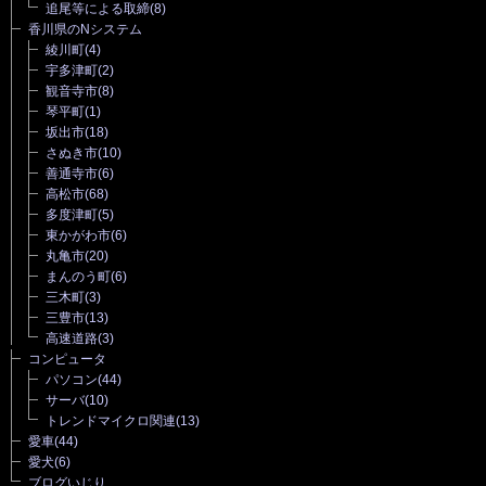
追尾等による取締
(8)
香川県のNシステム
綾川町
(4)
宇多津町
(2)
観音寺市
(8)
琴平町
(1)
坂出市
(18)
さぬき市
(10)
善通寺市
(6)
高松市
(68)
多度津町
(5)
東かがわ市
(6)
丸亀市
(20)
まんのう町
(6)
三木町
(3)
三豊市
(13)
高速道路
(3)
コンピュータ
パソコン
(44)
サーバ
(10)
トレンドマイクロ関連
(13)
愛車
(44)
愛犬
(6)
ブログいじり