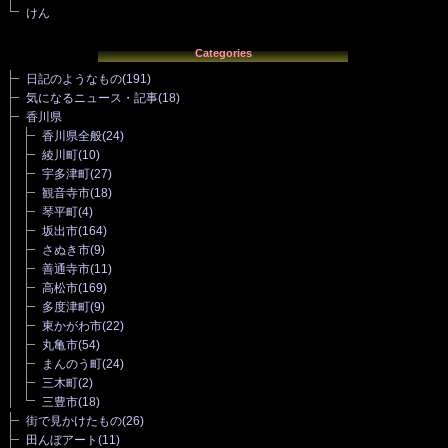
けん
Categories
日記のようなもの
(191)
気になるニュース・記事
(18)
香川県
香川県全般
(24)
綾川町
(10)
宇多津町
(27)
観音寺市
(18)
琴平町
(4)
坂出市
(164)
さぬき市
(9)
善通寺市
(11)
高松市
(169)
多度津町
(9)
東かがわ市
(22)
丸亀市
(54)
まんのう町
(24)
三木町
(2)
三豊市
(18)
街で見かけたもの
(26)
田んぼアート
(11)