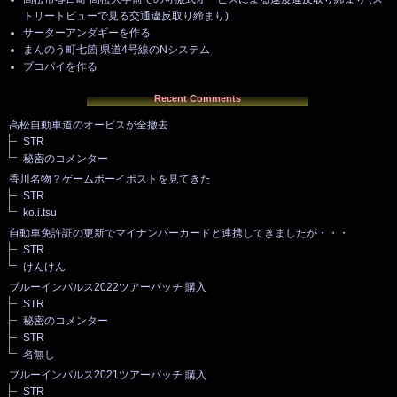
トリートビューで見る交通違反取り締まり)
サーターアンダギーを作る
まんのう町七箇 県道4号線のNシステム
ブコパイを作る
Recent Comments
高松自動車道のオービスが全撤去
STR
秘密のコメンター
香川名物？ゲームボーイポストを見てきた
STR
ko.i.tsu
自動車免許証の更新でマイナンバーカードと連携してきましたが・・・
STR
けんけん
ブルーインパルス2022ツアーパッチ 購入
STR
秘密のコメンター
STR
名無し
ブルーインパルス2021ツアーパッチ 購入
STR