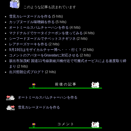
このような記事も読まれています
雪見カレーヌードルを作る
(5 hits)
カップヌードル味噌鍋を作る
(5 hits)
オートミールスパムチャーハンを作る
(4 hits)
マクドナルドでケータイクーポンを使ってみる
(4 hits)
シーフードヌードルでチベットスナギツネ
(2 hits)
レアチーズケーキを作る
(2 hits)
9月19日はモザイカルチャー博へ・・・行く？
(2 hits)
コメントのアバターをGravatarに対応させる
(2 hits)
坂出市加茂町 国道11号線新綾川橋付近で可搬式オービスによる速度取り締
まり
(2 hits)
出川哲朗公式ブログ？
(2 hits)
前 後 の 記 事
オートミールスパムチャーハンを作る
雪見カレーヌードルを作る
コ メ ン ト