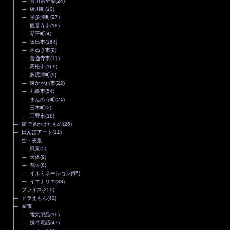
香川県全般
(24)
綾川町
(10)
宇多津町
(27)
観音寺市
(18)
琴平町
(4)
坂出市
(164)
さぬき市
(9)
善通寺市
(11)
高松市
(169)
多度津町
(9)
東かがわ市
(22)
丸亀市
(54)
まんのう町
(24)
三木町
(2)
三豊市
(18)
街で見かけたもの
(26)
田んぼアート
(11)
空・夜景
風景
(5)
天体
(9)
花火
(8)
イルミネーション
(65)
イエナリエ
(33)
プライズ
(250)
ドラえもん
(42)
家電
電気製品
(19)
携帯電話
(47)