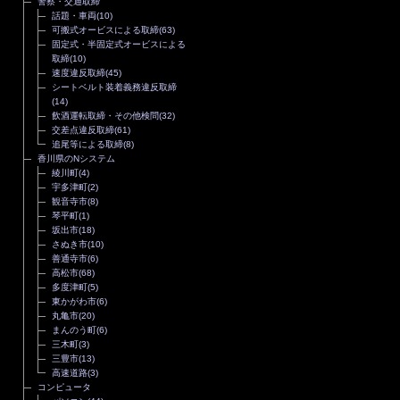
警察・交通取締
話題・車両
(10)
可搬式オービスによる取締
(63)
固定式・半固定式オービスによる
取締
(10)
速度違反取締
(45)
シートベルト装着義務違反取締
(14)
飲酒運転取締・その他検問
(32)
交差点違反取締
(61)
追尾等による取締
(8)
香川県のNシステム
綾川町
(4)
宇多津町
(2)
観音寺市
(8)
琴平町
(1)
坂出市
(18)
さぬき市
(10)
善通寺市
(6)
高松市
(68)
多度津町
(5)
東かがわ市
(6)
丸亀市
(20)
まんのう町
(6)
三木町
(3)
三豊市
(13)
高速道路
(3)
コンピュータ