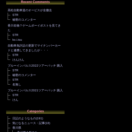
Recent Comments
高松自動車道のオービスが全撤去
STR
秘密のコメンター
香川名物？ゲームボーイポストを見てき
た
STR
ko.i.tsu
自動車免許証の更新でマイナンバーカー
ドと連携してきましたが・・・
STR
けんけん
ブルーインパルス2022ツアーパッチ 購入
STR
秘密のコメンター
STR
名無し
ブルーインパルス2021ツアーパッチ 購入
STR
けん
Categories
日記のようなもの
(191)
気になるニュース・記事
(18)
香川県