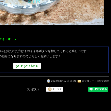
ナイトオーツ
興味を持たれた方は
下のイイネボタンを押してくれると嬉しいです！
の励みになりますのでよろしくお願いします！
(
σ
´∀`)
σ
ｲｲﾈ!
0
2022年3月17日 21:21
カテゴリー :
自分で調理