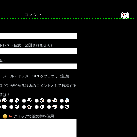
コ メ ン ト
ドレス（任意・公開されません）
任意）
・メールアドレス・URLをブラウザに記憶
者だけが読める秘密のコメントとして投稿する
情は？
クリックで絵文字を使用