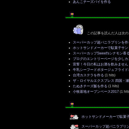
あんこチーズパイを作る
この記事を読んだ人は次の
スーパーカップ超バニラプリンを作
ホットサンドメーカーで駄菓子サンド
スーパーカップSweet'sシナモン
ブログのエントリーページを少しカ
宣誓！今日の私はお酒を飲みません
牛乳シーフードポタージュフライド
台湾カステラを作る
(1 hits)
ザ・ロイヤルエクスプレス 四国・瀬
たぬきチーズ飯を作る
(1 hits)
小牧基地オープンベース2017
(1 hits
ホットサンドメーカーで駄菓子
スーパーカップ超バニラプリ