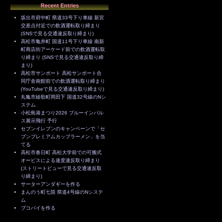
Recent Entries
坂出市府中町 県道33号下り車線 新宮
交差点付近での飲酒運転取り締まり
(SNSで見る交通違反取り締まり)
高松市亀井町 国道11号下り車線 南新
町商店街アーケード前での飲酒運転取
り締まり (SNSで見る交通違反取り締
まり)
高松市サンポート 高松サンポート合
同庁舎南館前での飲酒運転取り締まり
(YouTubeで見る交通違反取り締まり)
丸亀市綾歌町岡田下 国道32号線のNシ
ステム
小松島港まつり2026 ブルーインパル
ス展示飛行 予行
セブンイレブンのキャンペーンで「セ
ブンプレミアムカップラーメン」を当
てる
高松市春日町 高松大学前での可搬式
オービスによる速度違反取り締まり
(ストリートビューで見る交通違反取
り締まり)
サーターアンダギーを作る
まんのう町七箇 県道4号線のNシステ
ム
ブコパイを作る