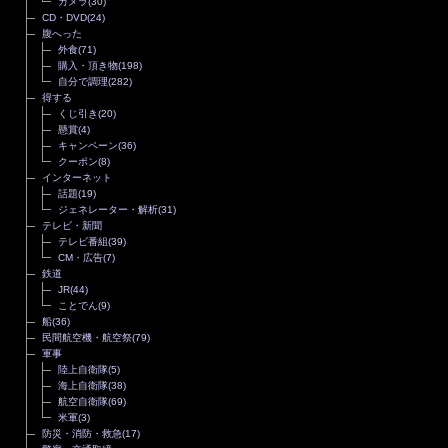
カメラ
(30)
CD・DVD
(24)
腹へった
外食
(71)
購入・頂き物
(198)
自分で調理
(282)
得する
くじ引き
(20)
懸賞
(4)
キャンペーン
(36)
クーポン
(8)
インターネット
話題
(19)
ジェネレーター・解析
(31)
テレビ・新聞
テレビ番組
(39)
CM・広告
(7)
鉄道
JR
(44)
ことでん
(9)
船
(36)
民間航空機・航空祭
(79)
軍事
陸上自衛隊
(5)
海上自衛隊
(38)
航空自衛隊
(69)
米軍
(3)
防災・消防・救急
(17)