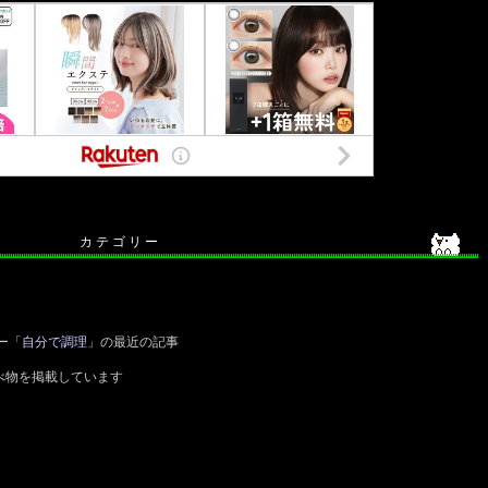
カ テ ゴ リ ー
ー「
自分で調理
」の最近の記事
べ物を掲載しています