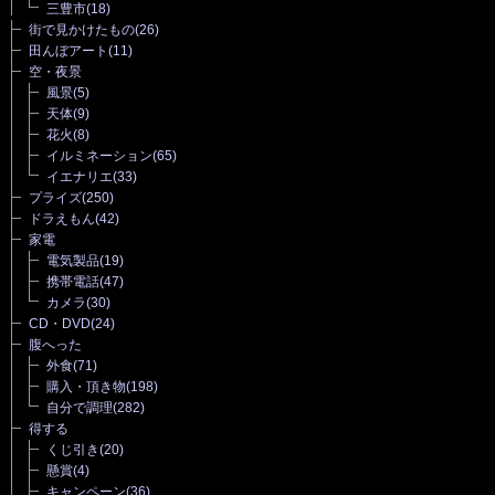
三豊市
(18)
街で見かけたもの
(26)
田んぼアート
(11)
空・夜景
風景
(5)
天体
(9)
花火
(8)
イルミネーション
(65)
イエナリエ
(33)
プライズ
(250)
ドラえもん
(42)
家電
電気製品
(19)
携帯電話
(47)
カメラ
(30)
CD・DVD
(24)
腹へった
外食
(71)
購入・頂き物
(198)
自分で調理
(282)
得する
くじ引き
(20)
懸賞
(4)
キャンペーン
(36)