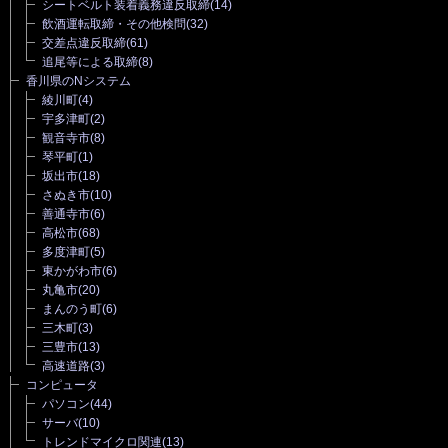
シートベルト装着義務違反取締
(14)
飲酒運転取締・その他検問
(32)
交差点違反取締
(61)
追尾等による取締
(8)
香川県のNシステム
綾川町
(4)
宇多津町
(2)
観音寺市
(8)
琴平町
(1)
坂出市
(18)
さぬき市
(10)
善通寺市
(6)
高松市
(68)
多度津町
(5)
東かがわ市
(6)
丸亀市
(20)
まんのう町
(6)
三木町
(3)
三豊市
(13)
高速道路
(3)
コンピュータ
パソコン
(44)
サーバ
(10)
トレンドマイクロ関連
(13)