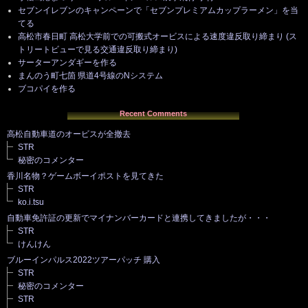
セブンイレブンのキャンペーンで「セブンプレミアムカップラーメン」を当
てる
高松市春日町 高松大学前での可搬式オービスによる速度違反取り締まり (ス
トリートビューで見る交通違反取り締まり)
サーターアンダギーを作る
まんのう町七箇 県道4号線のNシステム
ブコパイを作る
Recent Comments
高松自動車道のオービスが全撤去
STR
秘密のコメンター
香川名物？ゲームボーイポストを見てきた
STR
ko.i.tsu
自動車免許証の更新でマイナンバーカードと連携してきましたが・・・
STR
けんけん
ブルーインパルス2022ツアーパッチ 購入
STR
秘密のコメンター
STR