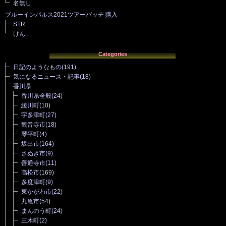
名無し
ブルーインパルス2021ツアーパッチ 購入
STR
けん
Categories
日記のようなもの
(191)
気になるニュース・記事
(18)
香川県
香川県全般
(24)
綾川町
(10)
宇多津町
(27)
観音寺市
(18)
琴平町
(4)
坂出市
(164)
さぬき市
(9)
善通寺市
(11)
高松市
(169)
多度津町
(9)
東かがわ市
(22)
丸亀市
(54)
まんのう町
(24)
三木町
(2)