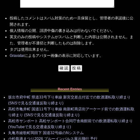
投稿したコメントはスパム対策のため一旦保留とし、管理者の承認後に公
開されます。
個人情報の公開、誹謗中傷の書き込みは行わないでください。
英文のみの投稿やシステムがスパムと判断した内容は公開されません。ま
た、管理者が不適切と判断したものは削除します。
タグは使用出来ません。
Gravatar
によるアバター画像の表示に対応しています。
Recent Entries
坂出市府中町 県道33号下り車線 新宮交差点付近での飲酒運転取り締まり
(SNSで見る交通違反取り締まり)
高松市亀井町 国道11号下り車線 南新町商店街アーケード前での飲酒運転取
り締まり (SNSで見る交通違反取り締まり)
高松市サンポート 高松サンポート合同庁舎南館前での飲酒運転取り締まり
(YouTubeで見る交通違反取り締まり)
丸亀市綾歌町岡田下 国道32号線のNシステム
小松島港まつり2026 ブルーインパルス展示飛行 予行