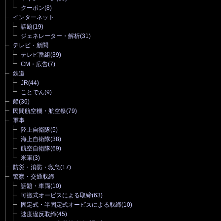
クーポン
(8)
インターネット
話題
(19)
ジェネレーター・解析
(31)
テレビ・新聞
テレビ番組
(39)
CM・広告
(7)
鉄道
JR
(44)
ことでん
(9)
船
(36)
民間航空機・航空祭
(79)
軍事
陸上自衛隊
(5)
海上自衛隊
(38)
航空自衛隊
(69)
米軍
(3)
防災・消防・救急
(17)
警察・交通取締
話題・車両
(10)
可搬式オービスによる取締
(63)
固定式・半固定式オービスによる取締
(10)
速度違反取締
(45)