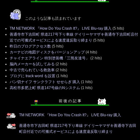
このような記事も読まれています
TM NETWORK 『How Do You Crash It?』 LIVE Blu-ray 購入
(5 hits)
善通寺市下吉田町 県道217号下り車線 デイリーヤマザキ善通寺下吉田町店付
近での可搬式オービスによる速度違反取り締まり
(5 hits)
昨日のブログアクセス数
(5 hits)
カーナビの地図ディスクをバージョンアップ
(4 hits)
チャイナエアライン 特別塗装機「三熊友達号」
(2 hits)
脳内メーカーを試してみる
(2 hits)
中古で売られている救急車
(2 hits)
ブログに track word を設置
(1 hits)
パン切ナイフ サンクラフト せせらぎ 購入
(1 hits)
高松市多肥上町 県道147号線のNシステム
(1 hits)
前 後 の 記 事
TM NETWORK 『How Do You Crash It?』 LIVE Blu-ray 購入
善通寺市下吉田町 県道217号下り車線 デイリーヤマザキ善通寺下吉田
町店付近での可搬式オービスによる速度違反取り締まり