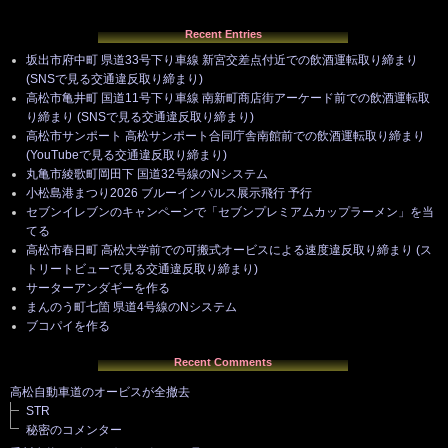
Recent Entries
坂出市府中町 県道33号下り車線 新宮交差点付近での飲酒運転取り締まり
(SNSで見る交通違反取り締まり)
高松市亀井町 国道11号下り車線 南新町商店街アーケード前での飲酒運転取
り締まり (SNSで見る交通違反取り締まり)
高松市サンポート 高松サンポート合同庁舎南館前での飲酒運転取り締まり
(YouTubeで見る交通違反取り締まり)
丸亀市綾歌町岡田下 国道32号線のNシステム
小松島港まつり2026 ブルーインパルス展示飛行 予行
セブンイレブンのキャンペーンで「セブンプレミアムカップラーメン」を当
てる
高松市春日町 高松大学前での可搬式オービスによる速度違反取り締まり (ス
トリートビューで見る交通違反取り締まり)
サーターアンダギーを作る
まんのう町七箇 県道4号線のNシステム
ブコパイを作る
Recent Comments
高松自動車道のオービスが全撤去
STR
秘密のコメンター