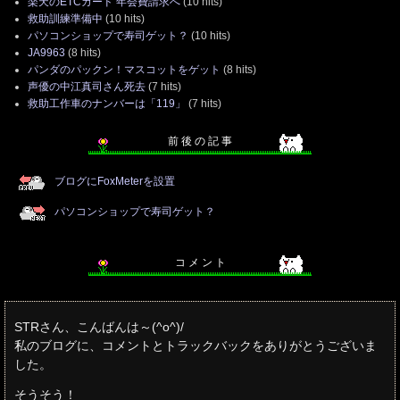
楽天のETCカード 年会費請求へ
(10 hits)
救助訓練準備中
(10 hits)
パソコンショップで寿司ゲット？
(10 hits)
JA9963
(8 hits)
パンダのパックン！マスコットをゲット
(8 hits)
声優の中江真司さん死去
(7 hits)
救助工作車のナンバーは「119」
(7 hits)
前 後 の 記 事
ブログにFoxMeterを設置
パソコンショップで寿司ゲット？
コ メ ン ト
STRさん、こんばんは～(^o^)/
私のブログに、コメントとトラックバックをありがとうございま
した。
そうそう！