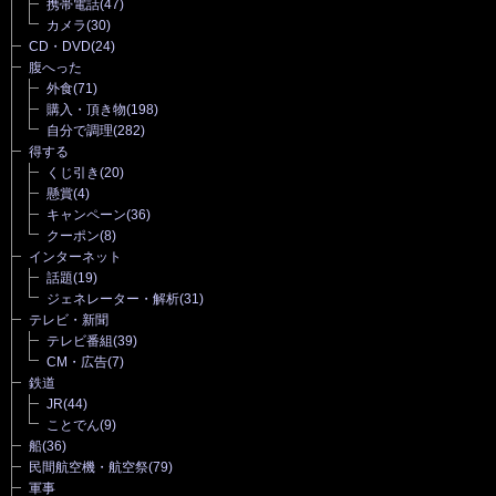
携帯電話
(47)
カメラ
(30)
CD・DVD
(24)
腹へった
外食
(71)
購入・頂き物
(198)
自分で調理
(282)
得する
くじ引き
(20)
懸賞
(4)
キャンペーン
(36)
クーポン
(8)
インターネット
話題
(19)
ジェネレーター・解析
(31)
テレビ・新聞
テレビ番組
(39)
CM・広告
(7)
鉄道
JR
(44)
ことでん
(9)
船
(36)
民間航空機・航空祭
(79)
軍事