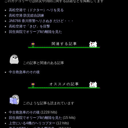
このカテゴリーでは防災や消防に関する話題などを掲載してます
高松空港で（ドクター）ヘリを見る
高松空港 防災総合訓練
JA6766 香川県警ヘリさぬき だけど・・・
高松空港で「きび」を目撃
回生病院でオリーブIIの離陸を見た
関 連 す る 記 事
この記事と関連のある記事
中古救急車のその後
オ ス ス メ の 記 事
このような記事も読まれています
中古救急車のその後
(1228 hits)
回生病院でオリーブIIの離陸を見た
(15 hits)
上空にいる4機のヘリコプター
(12 hits)