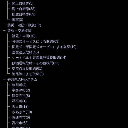
陸上自衛隊
(5)
海上自衛隊
(38)
航空自衛隊
(69)
米軍
(3)
防災・消防・救急
(17)
警察・交通取締
話題・車両
(10)
可搬式オービスによる取締
(63)
固定式・半固定式オービスによる取締
(10)
速度違反取締
(45)
シートベルト装着義務違反取締
(14)
飲酒運転取締・その他検問
(32)
交差点違反取締
(61)
追尾等による取締
(8)
香川県のNシステム
綾川町
(4)
宇多津町
(2)
観音寺市
(8)
琴平町
(1)
坂出市
(18)
さぬき市
(10)
善通寺市
(6)
高松市
(68)