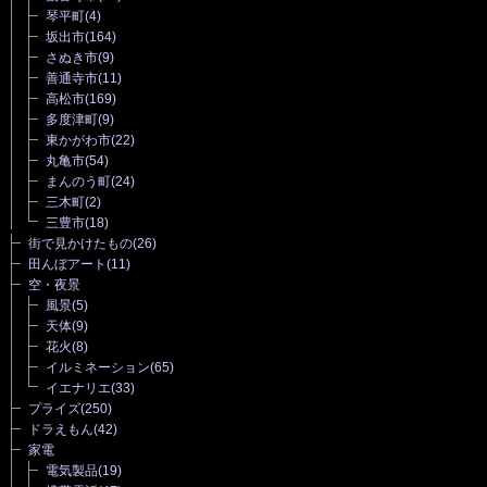
琴平町
(4)
坂出市
(164)
さぬき市
(9)
善通寺市
(11)
高松市
(169)
多度津町
(9)
東かがわ市
(22)
丸亀市
(54)
まんのう町
(24)
三木町
(2)
三豊市
(18)
街で見かけたもの
(26)
田んぼアート
(11)
空・夜景
風景
(5)
天体
(9)
花火
(8)
イルミネーション
(65)
イエナリエ
(33)
プライズ
(250)
ドラえもん
(42)
家電
電気製品
(19)