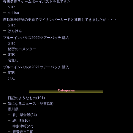
香川名物？ゲームボーイポストを見てきた
STR
ko.i.tsu
自動車免許証の更新でマイナンバーカードと連携してきましたが・・・
STR
けんけん
ブルーインパルス2022ツアーパッチ 購入
STR
秘密のコメンター
STR
名無し
ブルーインパルス2021ツアーパッチ 購入
STR
けん
Categories
日記のようなもの
(191)
気になるニュース・記事
(18)
香川県
香川県全般
(24)
綾川町
(10)
宇多津町
(27)
観音寺市
(18)