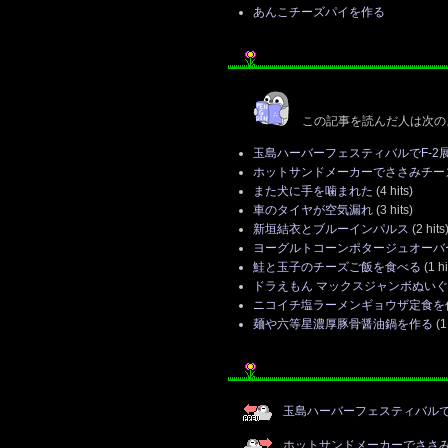
あんこチーズパイを作る
この記事を読んだ人は次の
玉島ハーバーフェスティバルでF-2
ホットサンドメーカーでささみチー
また犬に手を噛まれた
(4 hits)
車のタイヤが空気漏れ
(3 hits)
新垣結衣とブルーインパルス
(2 hits
ヨーグルトコーンポタージュオーバ
鮭と玉子のチーズご飯を食べる
(1 hi
ドラえもん マックスジャンボぬいぐ
ニコイチ塩ラーメンギョウザ定食を
麺や六等星濃厚豚骨醤油鍋を作る
(1 
玉島ハーバーフェスティバルで
ホットサンドメーカーでささ