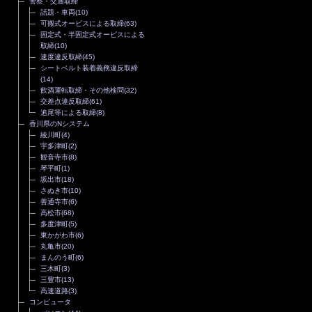
警察・交通取締
話題・車両
(10)
可搬式オービスによる取締
(63)
固定式・半固定式オービスによる
取締
(10)
速度違反取締
(45)
シートベルト装着義務違反取締
(14)
飲酒運転取締・その他検問
(32)
交差点違反取締
(61)
追尾等による取締
(8)
香川県のNシステム
綾川町
(4)
宇多津町
(2)
観音寺市
(8)
琴平町
(1)
坂出市
(18)
さぬき市
(10)
善通寺市
(6)
高松市
(68)
多度津町
(5)
東かがわ市
(6)
丸亀市
(20)
まんのう町
(6)
三木町
(3)
三豊市
(13)
高速道路
(3)
コンピュータ