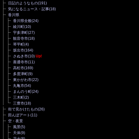
日記のようなもの
(191)
気になるニュース・記事
(18)
香川県
香川県全般
(24)
綾川町
(10)
宇多津町
(27)
観音寺市
(18)
琴平町
(4)
坂出市
(164)
さぬき市
(10)
Up!
善通寺市
(11)
高松市
(169)
多度津町
(9)
東かがわ市
(22)
丸亀市
(54)
まんのう町
(24)
三木町
(2)
三豊市
(18)
街で見かけたもの
(26)
田んぼアート
(11)
空・夜景
風景
(5)
天体
(9)
花火
(8)