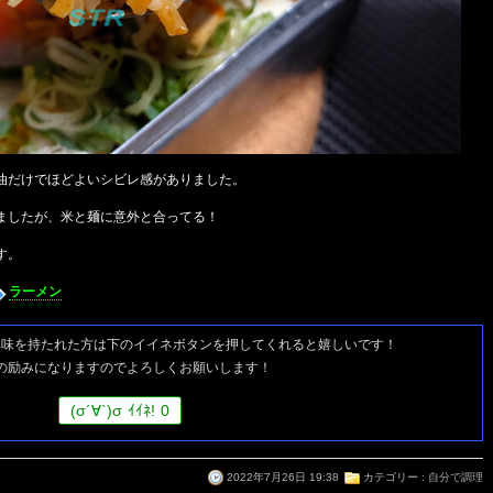
油だけでほどよいシビレ感がありました。
ましたが、米と麺に意外と合ってる！
す。
ラーメン
興味を持たれた方は
下のイイネボタンを押してくれると嬉しいです！
の励みになりますのでよろしくお願いします！
(
σ
´∀`)
σ
ｲｲﾈ!
0
2022年7月26日 19:38
カテゴリー :
自分で調理