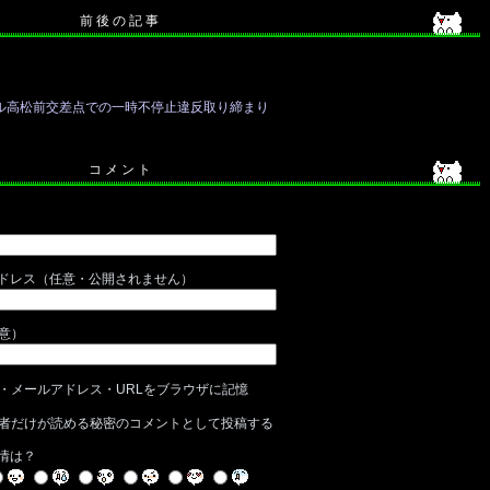
前 後 の 記 事
ル高松前交差点での一時不停止違反取り締まり
コ メ ン ト
ドレス（任意・公開されません）
任意）
・メールアドレス・URLをブラウザに記憶
者だけが読める秘密のコメントとして投稿する
情は？