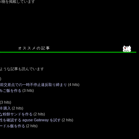
べ物を掲載しています
オ ス ス メ の 記 事
ような記事も読んでいます
)
松前交差点での一時不停止違反取り締まり
(4 hits)
みご飯を作る
(3 hits)
(3 hits)
8 購入
(2 hits)
な粉餅サンドを作る
(2 hits)
認する aguse Gateway を試す
(2 hits)
ードル飯を作る
(2 hits)