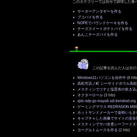
このカテゴリーでは自分で調理した食
サーターアンダギーを作る
ブコパイを作る
NOPEでパウンドケーキを作る
チーズスイートポテトパイを作る
あんこチーズパイを作る
この記事を読んだ人は次の
Windows11パソコンを自作中
(6 hits
高松市浜ノ町 シーサイドボウル高
メスティンでツナと塩昆布の炊き込
ネクターロール
(3 hits)
sjdc-wtp-gs-maya6.sdi.trendnet.org
ゲーミングマウス REDRAGON M90
ホットサンドメーカーで金時いもき
キャプチャした画像でサイトの安全性を確
メスティンでサバ水煮シーフードヌ
ヨーグルトムースを作る
(2 hits)