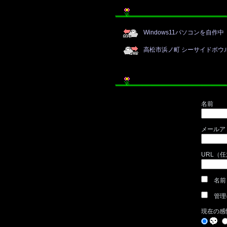
Windows11パソコンを自作中
高松市浜ノ町 シーサイドボウ
名前
メールア
URL（
名前
管理
現在の感