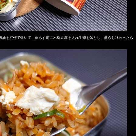
味油を混ぜて炊いて、蒸らす前に木綿豆腐を入れ生卵を落とし、蒸らし終わったら