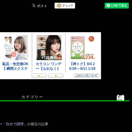
カ テ ゴ リ ー
ー「
自分で調理
」の最近の記事