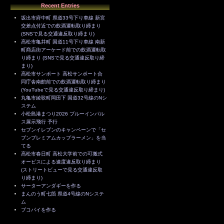
Recent Entries
坂出市府中町 県道33号下り車線 新宮
交差点付近での飲酒運転取り締まり
(SNSで見る交通違反取り締まり)
高松市亀井町 国道11号下り車線 南新
町商店街アーケード前での飲酒運転取
り締まり (SNSで見る交通違反取り締
まり)
高松市サンポート 高松サンポート合
同庁舎南館前での飲酒運転取り締まり
(YouTubeで見る交通違反取り締まり)
丸亀市綾歌町岡田下 国道32号線のNシ
ステム
小松島港まつり2026 ブルーインパル
ス展示飛行 予行
セブンイレブンのキャンペーンで「セ
ブンプレミアムカップラーメン」を当
てる
高松市春日町 高松大学前での可搬式
オービスによる速度違反取り締まり
(ストリートビューで見る交通違反取
り締まり)
サーターアンダギーを作る
まんのう町七箇 県道4号線のNシステ
ム
ブコパイを作る