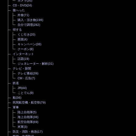
カメラ
(30)
CD・DVD
(24)
腹へった
外食
(71)
購入・頂き物
(198)
自分で調理
(282)
得する
くじ引き
(20)
懸賞
(4)
キャンペーン
(36)
クーポン
(8)
インターネット
話題
(19)
ジェネレーター・解析
(31)
テレビ・新聞
テレビ番組
(39)
CM・広告
(7)
鉄道
JR
(44)
ことでん
(9)
船
(36)
民間航空機・航空祭
(79)
軍事
陸上自衛隊
(5)
海上自衛隊
(38)
航空自衛隊
(69)
米軍
(3)
防災・消防・救急
(17)