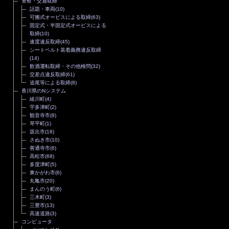
警察・交通取締
話題・車両
(10)
可搬式オービスによる取締
(63)
固定式・半固定式オービスによる
取締
(10)
速度違反取締
(45)
シートベルト装着義務違反取締
(14)
飲酒運転取締・その他検問
(32)
交差点違反取締
(61)
追尾等による取締
(8)
香川県のNシステム
綾川町
(4)
宇多津町
(2)
観音寺市
(8)
琴平町
(1)
坂出市
(18)
さぬき市
(10)
善通寺市
(6)
高松市
(68)
多度津町
(5)
東かがわ市
(6)
丸亀市
(20)
まんのう町
(6)
三木町
(3)
三豊市
(13)
高速道路
(3)
コンピュータ