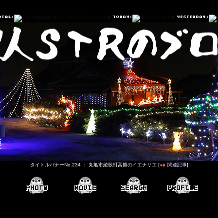
タイトルバナーNo.234 ： 丸亀市綾歌町富熊のイエナリエ [
関連記事
]