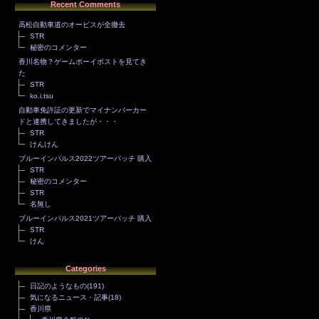
Recent Comments
高松自動車道のオービスが全撤去
STR
秘密のコメンター
香川名物？ゲームボーイポストを見てき
た
STR
ko.i.tsu
自動車免許証の更新でマイナンバーカー
ドと連携してきましたが・・・
STR
けんけん
ブルーインパルス2022ツアーパッチ 購入
STR
秘密のコメンター
STR
名無し
ブルーインパルス2021ツアーパッチ 購入
STR
けん
Categories
日記のようなもの
(191)
気になるニュース・記事
(18)
香川県