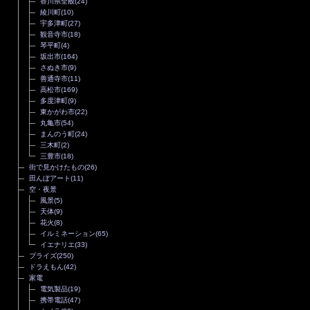
香川県全般
(24)
綾川町
(10)
宇多津町
(27)
観音寺市
(18)
琴平町
(4)
坂出市
(164)
さぬき市
(9)
善通寺市
(11)
高松市
(169)
多度津町
(9)
東かがわ市
(22)
丸亀市
(54)
まんのう町
(24)
三木町
(2)
三豊市
(18)
街で見かけたもの
(26)
田んぼアート
(11)
空・夜景
風景
(5)
天体
(9)
花火
(8)
イルミネーション
(65)
イエナリエ
(33)
プライズ
(250)
ドラえもん
(42)
家電
電気製品
(19)
携帯電話
(47)