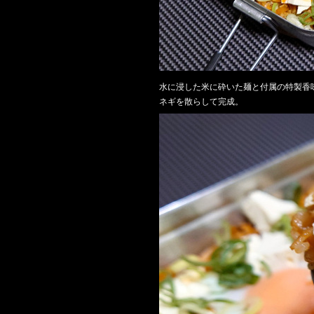
水に浸した米に砕いた麺と付属の特製香
ネギを散らして完成。