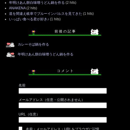
年明けあん餅白味噌うどん鍋を作る
(2 hits)
ANAKENA
(2 hits)
道を間違え岐阜でブルーインパルスを見てきた
(1 hits)
いっぱい食べる君が好き♪
(1 hits)
前 後 の 記 事
カレーそば鍋を作る
年明けあん餅白味噌うどん鍋を作る
コ メ ン ト
名前
メールアドレス（任意・公開されません）
URL（任意）
名前・メールアドレス・URLをブラウザに記憶