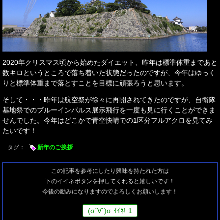
2020年クリスマス頃から始めたダイエット、昨年は標準体重まであと
数キロというところで落ち着いた状態だったのですが、今年はゆっく
りと標準体重まで落とすことを目標に頑張ろうと思います。
そして・・・昨年は航空祭が徐々に再開されてきたのですが、自衛隊
基地祭でのブルーインパルス展示飛行を一度も見に行くことができま
せんでした。今年はどこかで青空快晴での1区分フルアクロを見てみ
たいです！
タグ：
新年のご挨拶
この記事を参考にしたり興味を持たれた方は
下のイイネボタンを押してくれると嬉しいです！
今後の励みになりますのでよろしくお願いします！
(
σ
´∀`)
σ
ｲｲﾈ!
1