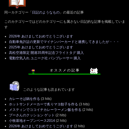
同一カテゴリー「
日記のようなもの
」の最近の記事
このカテゴリーではどのカテゴリーにも属さない日記的な記事を掲載していま
す
2026年 あけましておめでとうございます
自動車免許証の更新でマイナンバーカードと連携してきましたが・・・
2025年 あけましておめでとうございます
高松空港限定 開港35周年記念フライトタグ 購入
電動空気入れ ユニーク社 パンプレーサー 購入
オ ス ス メ の 記 事
このような記事も読まれています
カレーそば鍋を作る
(3 hits)
ホットサンドメーカーで炙りマヨ餃子を作る
(3 hits)
メスティンでココイチカレーラーメン飯を作る
(2 hits)
プーさんのクッション ゲット
(2 hits)
小牧基地オープンベース2014
(2 hits)
2026年 あけましておめでとうございます
(2 hits)