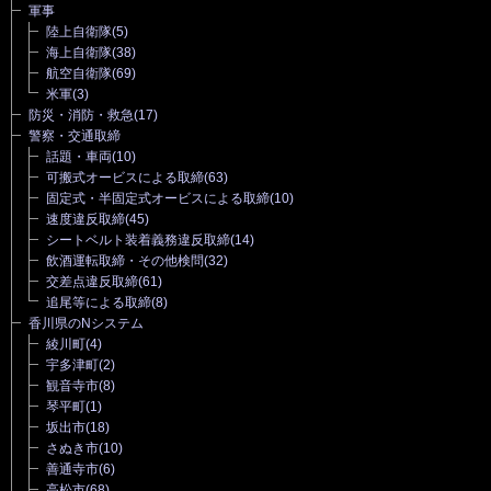
軍事
陸上自衛隊
(5)
海上自衛隊
(38)
航空自衛隊
(69)
米軍
(3)
防災・消防・救急
(17)
警察・交通取締
話題・車両
(10)
可搬式オービスによる取締
(63)
固定式・半固定式オービスによる取締
(10)
速度違反取締
(45)
シートベルト装着義務違反取締
(14)
飲酒運転取締・その他検問
(32)
交差点違反取締
(61)
追尾等による取締
(8)
香川県のNシステム
綾川町
(4)
宇多津町
(2)
観音寺市
(8)
琴平町
(1)
坂出市
(18)
さぬき市
(10)
善通寺市
(6)
高松市
(68)