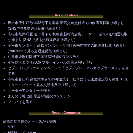
Recent Entries
坂出市府中町 県道33号下り車線 新宮交差点付近での飲酒運転取り締まり
(SNSで見る交通違反取り締まり)
高松市亀井町 国道11号下り車線 南新町商店街アーケード前での飲酒運転取
り締まり (SNSで見る交通違反取り締まり)
高松市サンポート 高松サンポート合同庁舎南館前での飲酒運転取り締まり
(YouTubeで見る交通違反取り締まり)
丸亀市綾歌町岡田下 国道32号線のNシステム
小松島港まつり2026 ブルーインパルス展示飛行 予行
セブンイレブンのキャンペーンで「セブンプレミアムカップラーメン」を当
てる
高松市春日町 高松大学前での可搬式オービスによる速度違反取り締まり (ス
トリートビューで見る交通違反取り締まり)
サーターアンダギーを作る
まんのう町七箇 県道4号線のNシステム
ブコパイを作る
Recent Comments
高松自動車道のオービスが全撤去
STR
秘密のコメンター