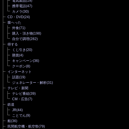
電気製品
(19)
携帯電話
(47)
カメラ
(30)
CD・DVD
(24)
腹へった
外食
(71)
購入・頂き物
(198)
自分で調理
(282)
得する
くじ引き
(20)
懸賞
(4)
キャンペーン
(36)
クーポン
(8)
インターネット
話題
(19)
ジェネレーター・解析
(31)
テレビ・新聞
テレビ番組
(39)
CM・広告
(7)
鉄道
JR
(44)
ことでん
(9)
船
(36)
民間航空機・航空祭
(79)