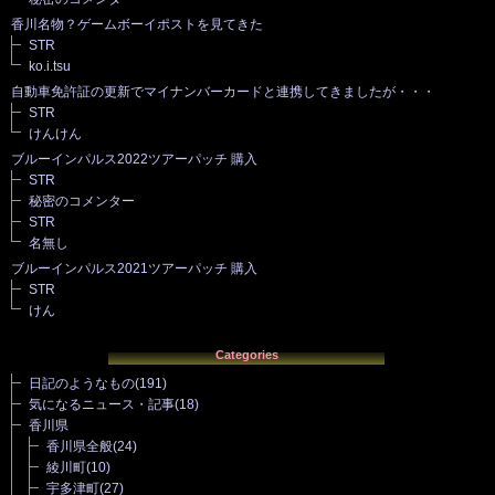
香川名物？ゲームボーイポストを見てきた
STR
ko.i.tsu
自動車免許証の更新でマイナンバーカードと連携してきましたが・・・
STR
けんけん
ブルーインパルス2022ツアーパッチ 購入
STR
秘密のコメンター
STR
名無し
ブルーインパルス2021ツアーパッチ 購入
STR
けん
Categories
日記のようなもの
(191)
気になるニュース・記事
(18)
香川県
香川県全般
(24)
綾川町
(10)
宇多津町
(27)