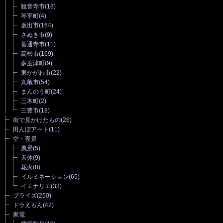
観音寺市
(18)
琴平町
(4)
坂出市
(164)
さぬき市
(9)
善通寺市
(11)
高松市
(169)
多度津町
(9)
東かがわ市
(22)
丸亀市
(54)
まんのう町
(24)
三木町
(2)
三豊市
(18)
街で見かけたもの
(26)
田んぼアート
(11)
空・夜景
風景
(5)
天体
(9)
花火
(8)
イルミネーション
(65)
イエナリエ
(33)
プライズ
(250)
ドラえもん
(42)
家電