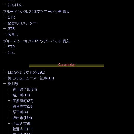
けんけん
ブルーインパルス2022ツアーパッチ 購入
STR
秘密のコメンター
STR
名無し
ブルーインパルス2021ツアーパッチ 購入
STR
けん
Categories
日記のようなもの
(191)
気になるニュース・記事
(18)
香川県
香川県全般
(24)
綾川町
(10)
宇多津町
(27)
観音寺市
(18)
琴平町
(4)
坂出市
(164)
さぬき市
(9)
善通寺市
(11)