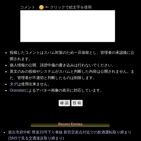
コメント
クリックで絵文字を使用
投稿したコメントはスパム対策のため一旦保留とし、管理者の承認後に公
開されます。
個人情報の公開、誹謗中傷の書き込みは行わないでください。
英文のみの投稿やシステムがスパムと判断した内容は公開されません。ま
た、管理者が不適切と判断したものは削除します。
タグは使用出来ません。
Gravatar
によるアバター画像の表示に対応しています。
Recent Entries
坂出市府中町 県道33号下り車線 新宮交差点付近での飲酒運転取り締まり
(SNSで見る交通違反取り締まり)