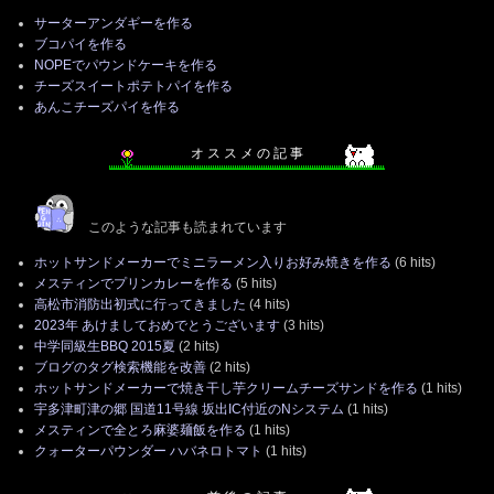
サーターアンダギーを作る
ブコパイを作る
NOPEでパウンドケーキを作る
チーズスイートポテトパイを作る
あんこチーズパイを作る
オ ス ス メ の 記 事
このような記事も読まれています
ホットサンドメーカーでミニラーメン入りお好み焼きを作る
(6 hits)
メスティンでプリンカレーを作る
(5 hits)
高松市消防出初式に行ってきました
(4 hits)
2023年 あけましておめでとうございます
(3 hits)
中学同級生BBQ 2015夏
(2 hits)
ブログのタグ検索機能を改善
(2 hits)
ホットサンドメーカーで焼き干し芋クリームチーズサンドを作る
(1 hits)
宇多津町津の郷 国道11号線 坂出IC付近のNシステム
(1 hits)
メスティンで全とろ麻婆麺飯を作る
(1 hits)
クォーターパウンダー ハバネロトマト
(1 hits)