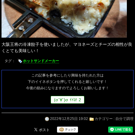
大阪王将の冷凍餃子を使いましたが、マヨネーズとチーズの相性が良
くとても美味しい！
タグ：
ホットサンドメーカー
この記事を参考にしたり興味を持たれた方は
下のイイネボタンを押してくれると嬉しいです！
今後の励みになりますのでよろしくお願いします！
(
σ
´∀`)
σ
ｲｲﾈ!
2
2022年12月25日 19:02
カテゴリー :
自分で調理