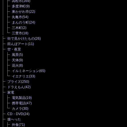
高松市
(169)
多度津町
(9)
東かがわ市
(22)
丸亀市
(54)
まんのう町
(24)
三木町
(2)
三豊市
(18)
街で見かけたもの
(26)
田んぼアート
(11)
空・夜景
風景
(5)
天体
(9)
花火
(8)
イルミネーション
(65)
イエナリエ
(33)
プライズ
(250)
ドラえもん
(42)
家電
電気製品
(19)
携帯電話
(47)
カメラ
(30)
CD・DVD
(24)
腹へった
外食
(71)