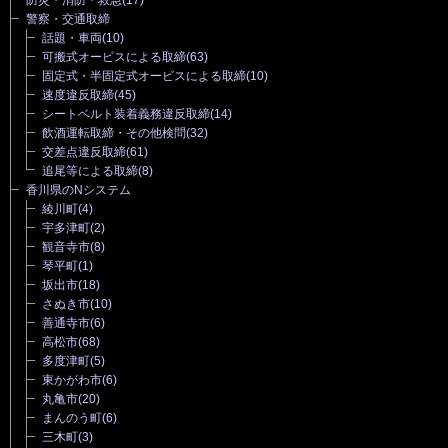
警察・交通取締
話題・車両
(10)
可搬式オービスによる取締
(63)
固定式・半固定式オービスによる取締
(10)
速度違反取締
(45)
シートベルト装着義務違反取締
(14)
飲酒運転取締・その他検問
(32)
交差点違反取締
(61)
追尾等による取締
(8)
香川県のNシステム
綾川町
(4)
宇多津町
(2)
観音寺市
(8)
琴平町
(1)
坂出市
(18)
さぬき市
(10)
善通寺市
(6)
高松市
(68)
多度津町
(5)
東かがわ市
(6)
丸亀市
(20)
まんのう町
(6)
三木町
(3)