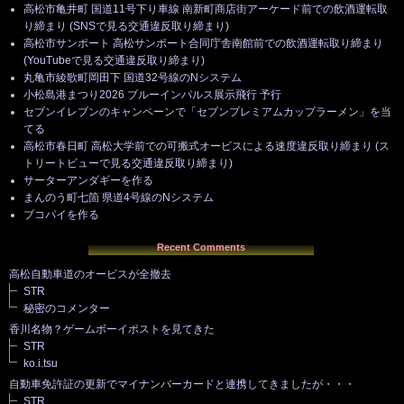
高松市亀井町 国道11号下り車線 南新町商店街アーケード前での飲酒運転取
り締まり (SNSで見る交通違反取り締まり)
高松市サンポート 高松サンポート合同庁舎南館前での飲酒運転取り締まり
(YouTubeで見る交通違反取り締まり)
丸亀市綾歌町岡田下 国道32号線のNシステム
小松島港まつり2026 ブルーインパルス展示飛行 予行
セブンイレブンのキャンペーンで「セブンプレミアムカップラーメン」を当
てる
高松市春日町 高松大学前での可搬式オービスによる速度違反取り締まり (ス
トリートビューで見る交通違反取り締まり)
サーターアンダギーを作る
まんのう町七箇 県道4号線のNシステム
ブコパイを作る
Recent Comments
高松自動車道のオービスが全撤去
STR
秘密のコメンター
香川名物？ゲームボーイポストを見てきた
STR
ko.i.tsu
自動車免許証の更新でマイナンバーカードと連携してきましたが・・・
STR