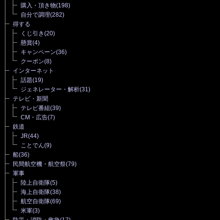
購入・頂き物
(198)
自分で調理
(282)
得する
くじ引き
(20)
懸賞
(4)
キャンペーン
(36)
クーポン
(8)
インターネット
話題
(19)
ジェネレーター・解析
(31)
テレビ・新聞
テレビ番組
(39)
CM・広告
(7)
鉄道
JR
(44)
ことでん
(9)
船
(36)
民間航空機・航空祭
(79)
軍事
陸上自衛隊
(5)
海上自衛隊
(38)
航空自衛隊
(69)
米軍
(3)
防災・消防・救急
(17)