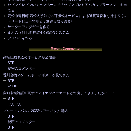
セブンイレブンのキャンペーンで「セブンプレミアムカップラーメン」を当
てる
高松市春日町 高松大学前での可搬式オービスによる速度違反取り締まり (ス
トリートビューで見る交通違反取り締まり)
サーターアンダギーを作る
まんのう町七箇 県道4号線のNシステム
ブコパイを作る
Recent Comments
高松自動車道のオービスが全撤去
STR
秘密のコメンター
香川名物？ゲームボーイポストを見てきた
STR
ko.i.tsu
自動車免許証の更新でマイナンバーカードと連携してきましたが・・・
STR
けんけん
ブルーインパルス2022ツアーパッチ 購入
STR
秘密のコメンター
STR