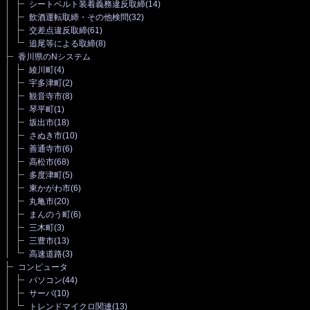
シートベルト装着義務違反取締
(14)
飲酒運転取締・その他検問
(32)
交差点違反取締
(61)
追尾等による取締
(8)
香川県のNシステム
綾川町
(4)
宇多津町
(2)
観音寺市
(8)
琴平町
(1)
坂出市
(18)
さぬき市
(10)
善通寺市
(6)
高松市
(68)
多度津町
(5)
東かがわ市
(6)
丸亀市
(20)
まんのう町
(6)
三木町
(3)
三豊市
(13)
高速道路
(3)
コンピュータ
パソコン
(44)
サーバ
(10)
トレンドマイクロ関連
(13)