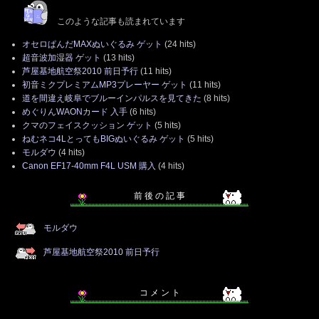
このような記事も読まれています
オセロぱんだMAXぬいぐるみ ゲット
(24 hits)
超音波加湿器 ゲット
(13 hits)
芦屋基地航空祭2010 前日予行
(11 hits)
初音ミクプレミアムMP3プレーヤー ゲット
(11 hits)
道を間違え岐阜でブルーインパルスを見てきた
(8 hits)
めぐりんWAONカード 入手
(6 hits)
クマのフェイスクッション ゲット
(5 hits)
ねむネコ4LとってもBIGぬいぐるみ ゲット
(5 hits)
モルダウ
(4 hits)
Canon EF17-40mm F4L USM 購入
(4 hits)
前 後 の 記 事
モルダウ
芦屋基地航空祭2010 前日予行
コ メ ン ト