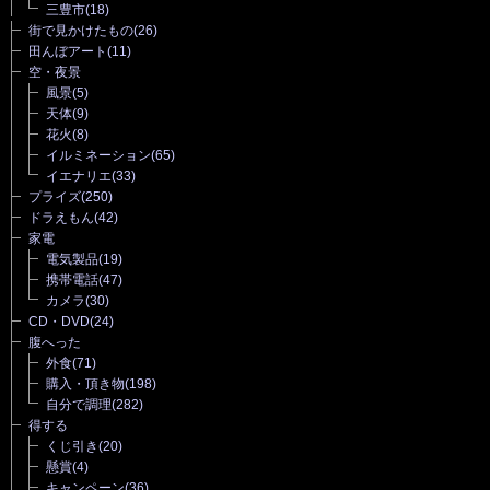
三豊市
(18)
街で見かけたもの
(26)
田んぼアート
(11)
空・夜景
風景
(5)
天体
(9)
花火
(8)
イルミネーション
(65)
イエナリエ
(33)
プライズ
(250)
ドラえもん
(42)
家電
電気製品
(19)
携帯電話
(47)
カメラ
(30)
CD・DVD
(24)
腹へった
外食
(71)
購入・頂き物
(198)
自分で調理
(282)
得する
くじ引き
(20)
懸賞
(4)
キャンペーン
(36)