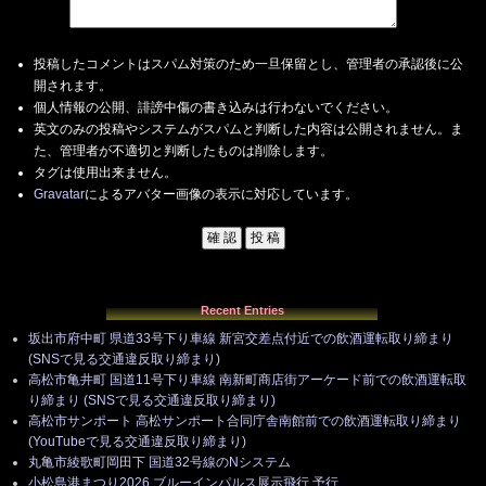
投稿したコメントはスパム対策のため一旦保留とし、管理者の承認後に公
開されます。
個人情報の公開、誹謗中傷の書き込みは行わないでください。
英文のみの投稿やシステムがスパムと判断した内容は公開されません。ま
た、管理者が不適切と判断したものは削除します。
タグは使用出来ません。
Gravatar
によるアバター画像の表示に対応しています。
Recent Entries
坂出市府中町 県道33号下り車線 新宮交差点付近での飲酒運転取り締まり
(SNSで見る交通違反取り締まり)
高松市亀井町 国道11号下り車線 南新町商店街アーケード前での飲酒運転取
り締まり (SNSで見る交通違反取り締まり)
高松市サンポート 高松サンポート合同庁舎南館前での飲酒運転取り締まり
(YouTubeで見る交通違反取り締まり)
丸亀市綾歌町岡田下 国道32号線のNシステム
小松島港まつり2026 ブルーインパルス展示飛行 予行