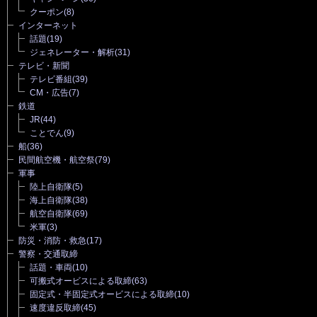
クーポン
(8)
インターネット
話題
(19)
ジェネレーター・解析
(31)
テレビ・新聞
テレビ番組
(39)
CM・広告
(7)
鉄道
JR
(44)
ことでん
(9)
船
(36)
民間航空機・航空祭
(79)
軍事
陸上自衛隊
(5)
海上自衛隊
(38)
航空自衛隊
(69)
米軍
(3)
防災・消防・救急
(17)
警察・交通取締
話題・車両
(10)
可搬式オービスによる取締
(63)
固定式・半固定式オービスによる取締
(10)
速度違反取締
(45)