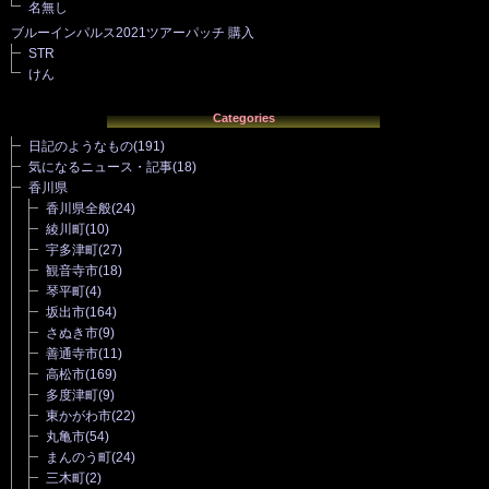
名無し
ブルーインパルス2021ツアーパッチ 購入
STR
けん
Categories
日記のようなもの
(191)
気になるニュース・記事
(18)
香川県
香川県全般
(24)
綾川町
(10)
宇多津町
(27)
観音寺市
(18)
琴平町
(4)
坂出市
(164)
さぬき市
(9)
善通寺市
(11)
高松市
(169)
多度津町
(9)
東かがわ市
(22)
丸亀市
(54)
まんのう町
(24)
三木町
(2)