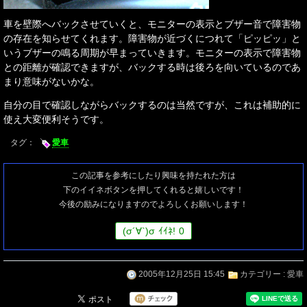
車を壁際へバックさせていくと、モニターの表示とブザー音で障害物
の存在を知らせてくれます。障害物が近づくにつれて「ピッピッ」と
いうブザーの鳴る周期が早まっていきます。モニターの表示で障害物
との距離が確認できますが、バックする時は後ろを向いているのであ
まり意味がないかな。
自分の目で確認しながらバックするのは当然ですが、これは補助的に
使え大変便利そうです。
タグ：
愛車
この記事を参考にしたり興味を持たれた方は
下のイイネボタンを押してくれると嬉しいです！
今後の励みになりますのでよろしくお願いします！
(
σ
´∀`)
σ
ｲｲﾈ!
0
2005年12月25日 15:45
カテゴリー :
愛車