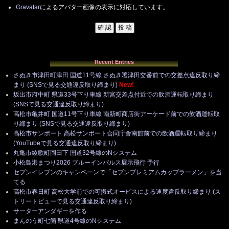
Gravatar
によるアバター画像の表示に対応しています。
Recent Entries
さぬき市津田町津田 国道11号線 さぬき署津田交番前での交差点違反取り締
まり (SNSで見る交通違反取り締まり)
New!
坂出市府中町 県道33号下り車線 新宮交差点付近での飲酒運転取り締まり
(SNSで見る交通違反取り締まり)
高松市亀井町 国道11号下り車線 南新町商店街アーケード前での飲酒運転取
り締まり (SNSで見る交通違反取り締まり)
高松市サンポート 高松サンポート合同庁舎南館前での飲酒運転取り締まり
(YouTubeで見る交通違反取り締まり)
丸亀市綾歌町岡田下 国道32号線のNシステム
小松島港まつり2026 ブルーインパルス展示飛行 予行
セブンイレブンのキャンペーンで「セブンプレミアムカップラーメン」を当
てる
高松市春日町 高松大学前での可搬式オービスによる速度違反取り締まり (ス
トリートビューで見る交通違反取り締まり)
サーターアンダギーを作る
まんのう町七箇 県道4号線のNシステム