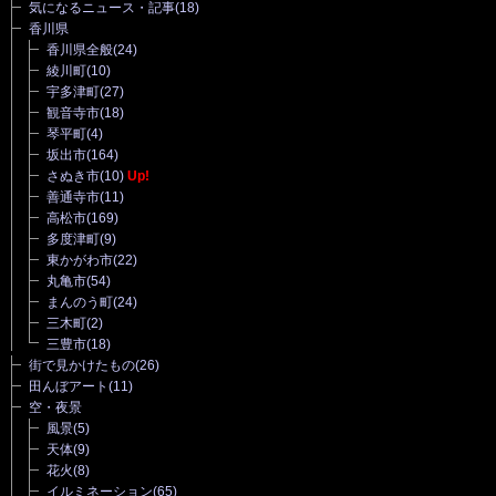
気になるニュース・記事
(18)
香川県
香川県全般
(24)
綾川町
(10)
宇多津町
(27)
観音寺市
(18)
琴平町
(4)
坂出市
(164)
さぬき市
(10)
Up!
善通寺市
(11)
高松市
(169)
多度津町
(9)
東かがわ市
(22)
丸亀市
(54)
まんのう町
(24)
三木町
(2)
三豊市
(18)
街で見かけたもの
(26)
田んぼアート
(11)
空・夜景
風景
(5)
天体
(9)
花火
(8)
イルミネーション
(65)