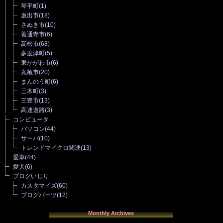
琴平町
(1)
坂出市
(18)
さぬき市
(10)
善通寺市
(6)
高松市
(68)
多度津町
(5)
東かがわ市
(6)
丸亀市
(20)
まんのう町
(6)
三木町
(3)
三豊市
(13)
高速道路
(3)
コンピュータ
パソコン
(44)
サーバ
(10)
トレンドマイクロ関連
(13)
愛車
(44)
愛犬
(6)
ブログいじり
カスタマイズ
(60)
ブログパーツ
(12)
Monthly Archives