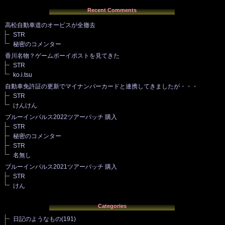
Recent Comments
高松自動車道のオービスが全撤去
STR
秘密のコメンター
香川名物？ゲームボーイポストを見てきた
STR
ko.i.tsu
自動車免許証の更新でマイナンバーカードと連携してきましたが・・・
STR
けんけん
ブルーインパルス2022ツアーパッチ 購入
STR
秘密のコメンター
STR
名無し
ブルーインパルス2021ツアーパッチ 購入
STR
けん
Categories
日記のようなもの
(191)