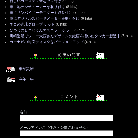
新しいカーステレオを取り付け
(9 hits)
車に地デジチューナーを取り付け
(8 hits)
車にサンバイザーモニターを取り付け
(7 hits)
車にデジタルスピードメーターを取り付け
(6 hits)
ネコの肉球グローブ ゲット
(6 hits)
ひつじのしつじくんマスコット ゲット
(5 hits)
川崎造船でジミー大西さんデザインの絵画を描いたタンカー新造中
(5 hits)
カーナビの地図ディスクをバージョンアップ
(4 hits)
前 後 の 記 事
車が災難
今年一年
コ メ ン ト
名前
メールアドレス（任意・公開されません）