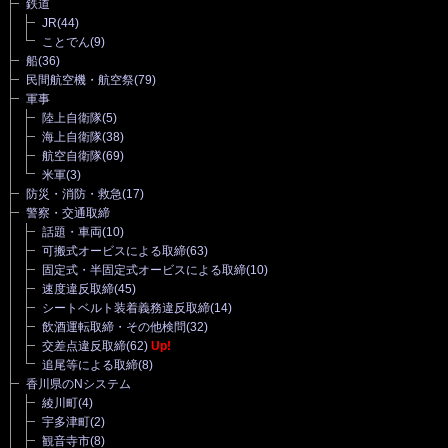
鉄道
JR
(44)
ことでん
(9)
船
(36)
民間航空機・航空祭
(79)
軍事
陸上自衛隊
(5)
海上自衛隊
(38)
航空自衛隊
(69)
米軍
(3)
防災・消防・救急
(17)
警察・交通取締
話題・車両
(10)
可搬式オービスによる取締
(63)
固定式・半固定式オービスによる取締
(10)
速度違反取締
(45)
シートベルト装着義務違反取締
(14)
飲酒運転取締・その他検問
(32)
交差点違反取締
(62)
Up!
追尾等による取締
(8)
香川県のNシステム
綾川町
(4)
宇多津町
(2)
観音寺市
(8)