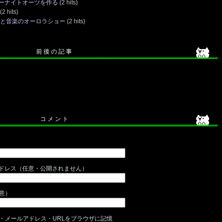
ーナイトオーツを作る
(2 hits)
(2 hits)
光と音楽のオーロラショー
(2 hits)
前 後 の 記 事
コ メ ン ト
ドレス（任意・公開されません）
任意）
・メールアドレス・URLをブラウザに記憶