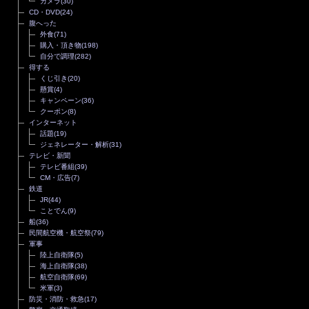
カメラ
(30)
CD・DVD
(24)
腹へった
外食
(71)
購入・頂き物
(198)
自分で調理
(282)
得する
くじ引き
(20)
懸賞
(4)
キャンペーン
(36)
クーポン
(8)
インターネット
話題
(19)
ジェネレーター・解析
(31)
テレビ・新聞
テレビ番組
(39)
CM・広告
(7)
鉄道
JR
(44)
ことでん
(9)
船
(36)
民間航空機・航空祭
(79)
軍事
陸上自衛隊
(5)
海上自衛隊
(38)
航空自衛隊
(69)
米軍
(3)
防災・消防・救急
(17)