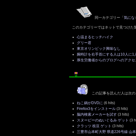
同一カテゴリー「
気にな
このカテゴリーではネットで見つけた
心温まるヒッチハイク
グリー君
東京オリンピック興味なし
腕時計を右手首にする人は10人に1
厚生労働省からのブログへのアクセ
この記事を読んだ人は次の
ねこ鍋がDVDに
(6 hits)
Firefox3をインストール
(3 hits)
脳内検索メーカーを試す
(3 hits)
スヌーピーのぬいぐるみ ゲット
(3 h
クラッツ 枝豆 ゲット
(3 hits)
三豊市山本町大野 県道226号線 