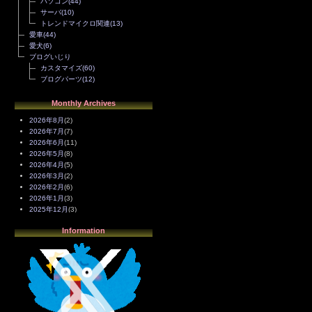
パソコン
(44)
サーバ
(10)
トレンドマイクロ関連
(13)
愛車
(44)
愛犬
(6)
ブログいじり
カスタマイズ
(60)
ブログパーツ
(12)
Monthly Archives
2026年8月
(2)
2026年7月
(7)
2026年6月
(11)
2026年5月
(8)
2026年4月
(5)
2026年3月
(2)
2026年2月
(6)
2026年1月
(3)
2025年12月
(3)
2025年11月
(4)
Information
2025年10月
(3)
2025年9月
(4)
2025年8月
(3)
2025年7月
(2)
2025年6月
(1)
2025年5月
(7)
2025年4月
(2)
2025年3月
(8)