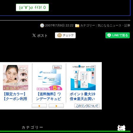
(
σ
´∀`)
σ
ｲｲﾈ!
0
2007年7月9日 22:22
カテゴリー :
気になるニュース・記事
カ テ ゴ リ ー