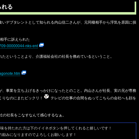
られる
食いデブタレントとして知られる内山信二さんが、元同棲相手から浮気を原因に損
せい相手に訴えられた
0709-00000044-nks-ent
れたということより、介護福祉会社の社長を務めているということ。
magonote.htm
が、事業を立ち上げるきっかけになったとのこと。内山さんが社長、実の兄が専務
くりなのにまたビックリ！
テレビの仕事の合間をぬってこちらの会社へも顔を
会社の社長をこなすなんて感心するなぁ。
興味を持たれた方は
下のイイネボタンを押してくれると嬉しいです！
の励みになりますのでよろしくお願いします！