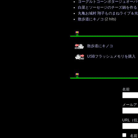
ヨーグルトコーンポタージュオーバ
白菜とソーセージのチーズ鍋を作る
丸亀お城村 翔子ものまねライブ＆
散歩道にキノコ
(2 hits)
散歩道にキノコ
USBフラッシュメモリを購入
名前
メールア
URL（
名前