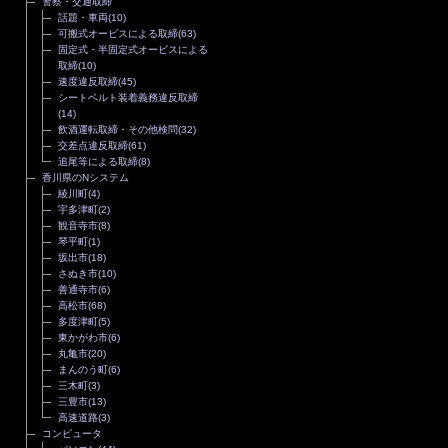
警察・交通取締
話題・車両
(10)
可搬式オービスによる取締
(63)
固定式・半固定式オービスによる
取締
(10)
速度違反取締
(45)
シートベルト装着義務違反取締
(14)
飲酒運転取締・その他検問
(32)
交差点違反取締
(61)
追尾等による取締
(8)
香川県のNシステム
綾川町
(4)
宇多津町
(2)
観音寺市
(8)
琴平町
(1)
坂出市
(18)
さぬき市
(10)
善通寺市
(6)
高松市
(68)
多度津町
(5)
東かがわ市
(6)
丸亀市
(20)
まんのう町
(6)
三木町
(3)
三豊市
(13)
高速道路
(3)
コンピュータ