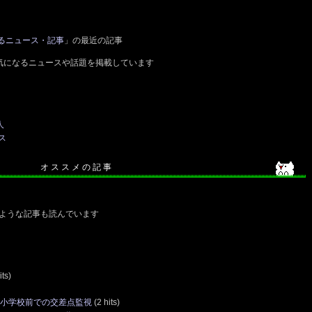
るニュース・記事
」の最近の記事
気になるニュースや話題を掲載しています
人
ス
オ ス ス メ の 記 事
ような記事も読んでいます
its)
山本小学校前での交差点監視
(2 hits)