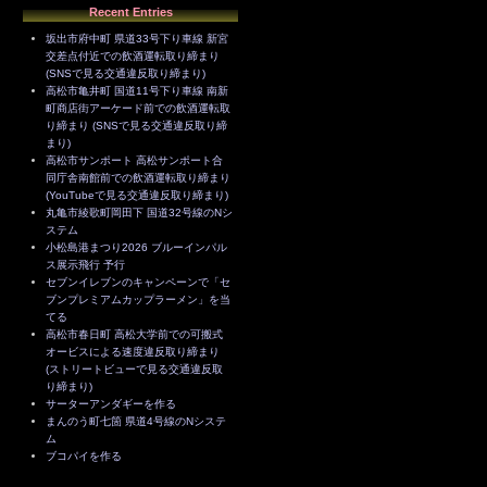
Recent Entries
坂出市府中町 県道33号下り車線 新宮
交差点付近での飲酒運転取り締まり
(SNSで見る交通違反取り締まり)
高松市亀井町 国道11号下り車線 南新
町商店街アーケード前での飲酒運転取
り締まり (SNSで見る交通違反取り締
まり)
高松市サンポート 高松サンポート合
同庁舎南館前での飲酒運転取り締まり
(YouTubeで見る交通違反取り締まり)
丸亀市綾歌町岡田下 国道32号線のNシ
ステム
小松島港まつり2026 ブルーインパル
ス展示飛行 予行
セブンイレブンのキャンペーンで「セ
ブンプレミアムカップラーメン」を当
てる
高松市春日町 高松大学前での可搬式
オービスによる速度違反取り締まり
(ストリートビューで見る交通違反取
り締まり)
サーターアンダギーを作る
まんのう町七箇 県道4号線のNシステ
ム
ブコパイを作る