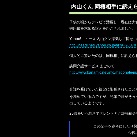
内山くん 同棲相手に訴え
子供の頃からテレビで活躍し、現在は大
害賠償を求める訴えを起こされました。
Yahoo!ニュース 内山クン浮気して同
http://headlines.yahoo.co.jp/hl?a=2007
個人的に驚いたのは、同棲相手に訴えら
訪問介護サービス まごのて
http://www.kanamic.net/info/magonote/
介護を受けていた祖父に影響されたこと
を務めているのですが、兄弟で顔がそっ
出しているようです。
25歳をいう若さでタレントと介護福祉
この記事を参考にしたり
今後