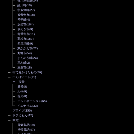
香川県全般
(24)
綾川町
(10)
宇多津町
(27)
観音寺市
(18)
琴平町
(4)
坂出市
(164)
さぬき市
(9)
善通寺市
(11)
高松市
(169)
多度津町
(9)
東かがわ市
(22)
丸亀市
(54)
まんのう町
(24)
三木町
(2)
三豊市
(18)
街で見かけたもの
(26)
田んぼアート
(11)
空・夜景
風景
(5)
天体
(9)
花火
(8)
イルミネーション
(65)
イエナリエ
(33)
プライズ
(250)
ドラえもん
(42)
家電
電気製品
(19)
携帯電話
(47)