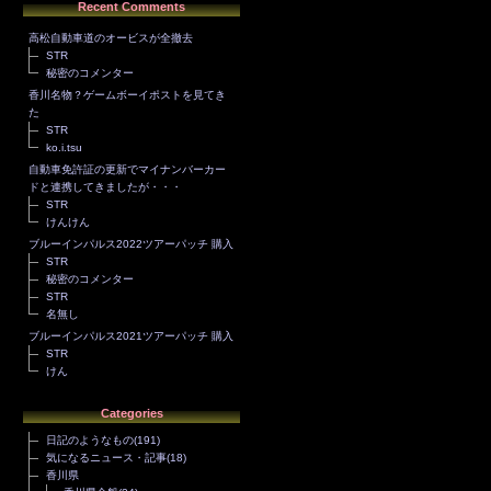
Recent Comments
高松自動車道のオービスが全撤去
STR
秘密のコメンター
香川名物？ゲームボーイポストを見てき
た
STR
ko.i.tsu
自動車免許証の更新でマイナンバーカー
ドと連携してきましたが・・・
STR
けんけん
ブルーインパルス2022ツアーパッチ 購入
STR
秘密のコメンター
STR
名無し
ブルーインパルス2021ツアーパッチ 購入
STR
けん
Categories
日記のようなもの
(191)
気になるニュース・記事
(18)
香川県