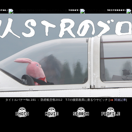
タイトルバナーNo.191 ： 防府航空祭2012 T-7の後部座席に座るウサビッチ [
関連記事
]