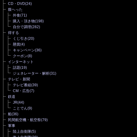
CD・DVD
(24)
腹へった
外食
(71)
購入・頂き物
(198)
自分で調理
(282)
得する
くじ引き
(20)
懸賞
(4)
キャンペーン
(36)
クーポン
(8)
インターネット
話題
(19)
ジェネレーター・解析
(31)
テレビ・新聞
テレビ番組
(39)
CM・広告
(7)
鉄道
JR
(44)
ことでん
(9)
船
(36)
民間航空機・航空祭
(79)
軍事
陸上自衛隊
(5)