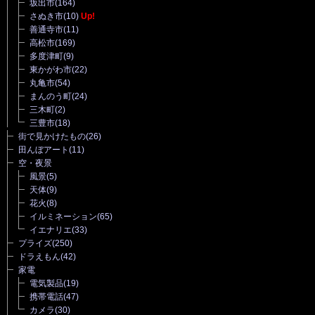
坂出市
(164)
さぬき市
(10)
Up!
善通寺市
(11)
高松市
(169)
多度津町
(9)
東かがわ市
(22)
丸亀市
(54)
まんのう町
(24)
三木町
(2)
三豊市
(18)
街で見かけたもの
(26)
田んぼアート
(11)
空・夜景
風景
(5)
天体
(9)
花火
(8)
イルミネーション
(65)
イエナリエ
(33)
プライズ
(250)
ドラえもん
(42)
家電
電気製品
(19)
携帯電話
(47)
カメラ
(30)