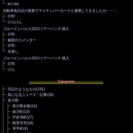
ko.i.tsu
自動車免許証の更新でマイナンバーカードと連携してきましたが・・・
STR
けんけん
ブルーインパルス2022ツアーパッチ 購入
STR
秘密のコメンター
STR
名無し
ブルーインパルス2021ツアーパッチ 購入
STR
けん
Categories
日記のようなもの
(191)
気になるニュース・記事
(18)
香川県
香川県全般
(24)
綾川町
(10)
宇多津町
(27)
観音寺市
(18)
琴平町
(4)