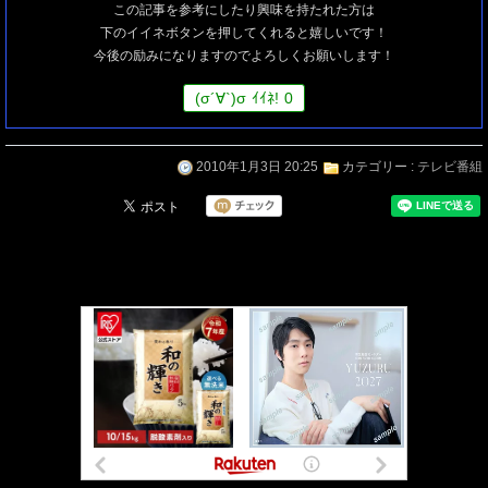
この記事を参考にしたり興味を持たれた方は
下のイイネボタンを押してくれると嬉しいです！
今後の励みになりますのでよろしくお願いします！
(
σ
´∀`)
σ
ｲｲﾈ!
0
2010年1月3日 20:25
カテゴリー :
テレビ番組