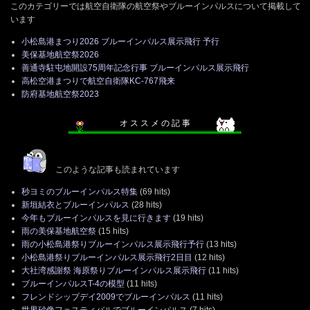
このカテゴリーでは航空自衛隊の航空祭やブルーインパルスについて掲載して
います
小松島港まつり2026 ブルーインパルス展示飛行 予行
美保基地航空祭2026
善通寺駐屯地開設75周年記念行事 ブルーインパルス展示飛行
高松空港まつりで航空自衛隊KC-767飛来
防府基地航空祭2023
オ ス ス メ の 記 事
このような記事も読まれています
秒ヨミのブルーインパルス特集
(69 hits)
新垣結衣とブルーインパルス
(28 hits)
今年もブルーインパルスを見に行きます
(19 hits)
雨の美保基地航空祭
(15 hits)
雨の小松島港祭りブルーインパルス展示飛行予行
(13 hits)
小松島港祭りブルーインパルス展示飛行2日目
(12 hits)
大社湾感謝祭 海原祭りブルーインパルス展示飛行
(11 hits)
ブルーインパルスT-4の模型
(11 hits)
フレンドシップデイ2009でブルーインパルス
(11 hits)
世界砂像フェスティバルでブルーインパルス
(7 hits)