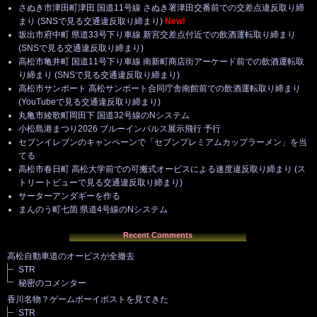
さぬき市津田町津田 国道11号線 さぬき署津田交番前での交差点違反取り締
まり (SNSで見る交通違反取り締まり)
New!
坂出市府中町 県道33号下り車線 新宮交差点付近での飲酒運転取り締まり
(SNSで見る交通違反取り締まり)
高松市亀井町 国道11号下り車線 南新町商店街アーケード前での飲酒運転取
り締まり (SNSで見る交通違反取り締まり)
高松市サンポート 高松サンポート合同庁舎南館前での飲酒運転取り締まり
(YouTubeで見る交通違反取り締まり)
丸亀市綾歌町岡田下 国道32号線のNシステム
小松島港まつり2026 ブルーインパルス展示飛行 予行
セブンイレブンのキャンペーンで「セブンプレミアムカップラーメン」を当
てる
高松市春日町 高松大学前での可搬式オービスによる速度違反取り締まり (ス
トリートビューで見る交通違反取り締まり)
サーターアンダギーを作る
まんのう町七箇 県道4号線のNシステム
Recent Comments
高松自動車道のオービスが全撤去
STR
秘密のコメンター
香川名物？ゲームボーイポストを見てきた
STR