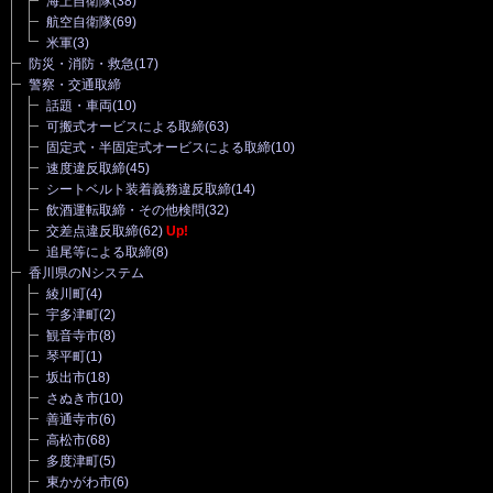
海上自衛隊
(38)
航空自衛隊
(69)
米軍
(3)
防災・消防・救急
(17)
警察・交通取締
話題・車両
(10)
可搬式オービスによる取締
(63)
固定式・半固定式オービスによる取締
(10)
速度違反取締
(45)
シートベルト装着義務違反取締
(14)
飲酒運転取締・その他検問
(32)
交差点違反取締
(62)
Up!
追尾等による取締
(8)
香川県のNシステム
綾川町
(4)
宇多津町
(2)
観音寺市
(8)
琴平町
(1)
坂出市
(18)
さぬき市
(10)
善通寺市
(6)
高松市
(68)
多度津町
(5)
東かがわ市
(6)