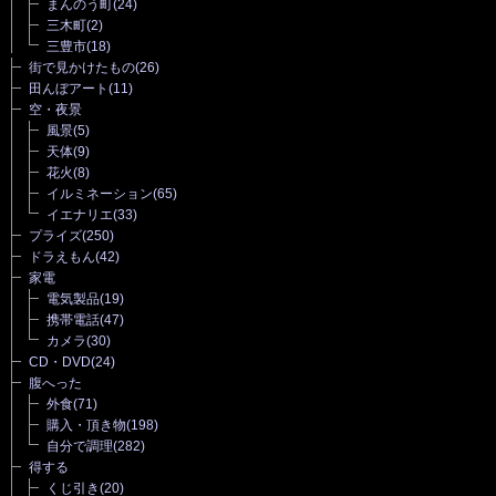
まんのう町
(24)
三木町
(2)
三豊市
(18)
街で見かけたもの
(26)
田んぼアート
(11)
空・夜景
風景
(5)
天体
(9)
花火
(8)
イルミネーション
(65)
イエナリエ
(33)
プライズ
(250)
ドラえもん
(42)
家電
電気製品
(19)
携帯電話
(47)
カメラ
(30)
CD・DVD
(24)
腹へった
外食
(71)
購入・頂き物
(198)
自分で調理
(282)
得する
くじ引き
(20)