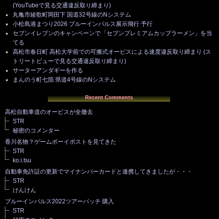
(YouTubeで見る交通違反取り締まり)
丸亀市綾歌町岡田下 国道32号線のNシステム
小松島港まつり2026 ブルーインパルス展示飛行 予行
セブンイレブンのキャンペーンで「セブンプレミアムカップラーメン」を当
てる
高松市春日町 高松大学前での可搬式オービスによる速度違反取り締まり (ス
トリートビューで見る交通違反取り締まり)
サーターアンダギーを作る
まんのう町七箇 県道4号線のNシステム
Recent Comments
高松自動車道のオービスが全撤去
STR
秘密のコメンター
香川名物？ゲームボーイポストを見てきた
STR
ko.i.tsu
自動車免許証の更新でマイナンバーカードと連携してきましたが・・・
STR
けんけん
ブルーインパルス2022ツアーパッチ 購入
STR