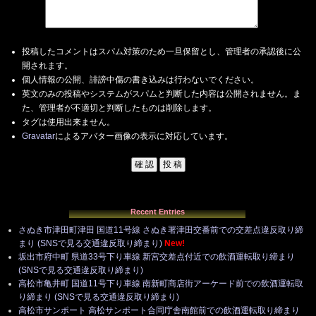
投稿したコメントはスパム対策のため一旦保留とし、管理者の承認後に公
開されます。
個人情報の公開、誹謗中傷の書き込みは行わないでください。
英文のみの投稿やシステムがスパムと判断した内容は公開されません。ま
た、管理者が不適切と判断したものは削除します。
タグは使用出来ません。
Gravatar
によるアバター画像の表示に対応しています。
Recent Entries
さぬき市津田町津田 国道11号線 さぬき署津田交番前での交差点違反取り締
まり (SNSで見る交通違反取り締まり)
New!
坂出市府中町 県道33号下り車線 新宮交差点付近での飲酒運転取り締まり
(SNSで見る交通違反取り締まり)
高松市亀井町 国道11号下り車線 南新町商店街アーケード前での飲酒運転取
り締まり (SNSで見る交通違反取り締まり)
高松市サンポート 高松サンポート合同庁舎南館前での飲酒運転取り締まり