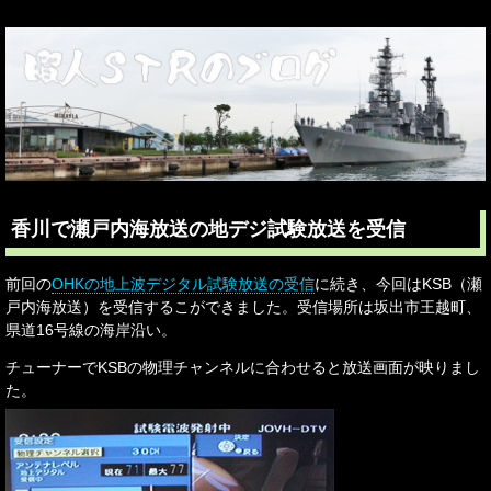
香川で瀬戸内海放送の地デジ試験放送を受信
前回の
OHKの地上波デジタル試験放送の受信
に続き、今回はKSB（瀬
戸内海放送）を受信するこができました。受信場所は坂出市王越町、
県道16号線の海岸沿い。
チューナーでKSBの物理チャンネルに合わせると放送画面が映りまし
た。