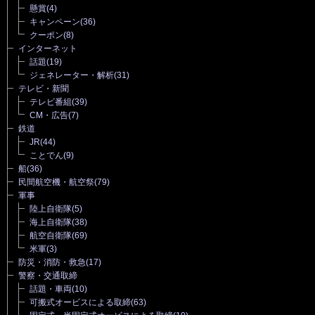
懸賞
(4)
キャンペーン
(36)
クーポン
(8)
インターネット
話題
(19)
ジェネレーター・解析
(31)
テレビ・新聞
テレビ番組
(39)
CM・広告
(7)
鉄道
JR
(44)
ことでん
(9)
船
(36)
民間航空機・航空祭
(79)
軍事
陸上自衛隊
(5)
海上自衛隊
(38)
航空自衛隊
(69)
米軍
(3)
防災・消防・救急
(17)
警察・交通取締
話題・車両
(10)
可搬式オービスによる取締
(63)