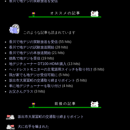
香川で地デジの実験放送を受信
オ ス ス メ の 記 事
このような記事も読まれています
香川で地デジの実験放送を受信
(55 hits)
香川で地デジの試験放送開始
(28 hits)
香川で地デジの本放送開始
(21 hits)
徳島で地デジを受信
(19 hits)
地デジチューナー DT100-HDMI 購入
(13 hits)
ヘッドレストモニターの主電源用スイッチを取り付け
(6 hits)
我が家でも地デジが受信可能に
(5 hits)
坂出市大屋冨町の交通取り締まりポイント
(5 hits)
車に地デジチューナーを取り付け
(4 hits)
お父さんグラス
(3 hits)
前 後 の 記 事
坂出市大屋冨町の交通取り締まりポイント
犬に右手を噛まれた