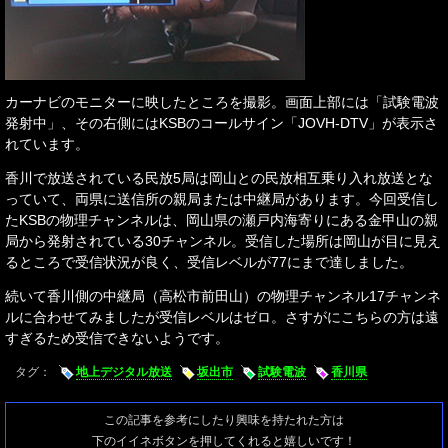
カーナビのモニターに映したところを撮影。画面上部には「試験電波
発射中」、その右側にはKSBのコールサイン「JOVH-DTV」が表示さ
れています。
香川で放送されている民放5局は岡山との民放相互乗り入れ放送とな
っていて、両県に送信所の親局または中継局があります。今回受信し
たKSBの物理チャンネルは、岡山県の瀬戸内海寄りにある金甲山の親
局から発射されている30チャンネル。受信した場所は岡山が目に見え
るところで受信状況が良く、受信レベルが77にまで達しました。
続いて香川側の中継局（高松市前田山）の物理チャンネル17チャンネ
ルに合わせてみましたが受信レベルはゼロ。さすがにこちらの方は遠
すぎるため受信できないようです。
タグ：
地上デジタル放送
坂出市
試験電波
香川県
この記事を参考にしたり興味を持たれた方は
下のイイネボタンを押してくれると嬉しいです！