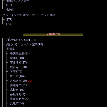
秘密のコメンター
STR
名無し
ブルーインパルス2021ツアーパッチ 購入
STR
けん
Categories
日記のようなもの
(191)
気になるニュース・記事
(18)
香川県
香川県全般
(24)
綾川町
(10)
宇多津町
(27)
観音寺市
(18)
琴平町
(4)
坂出市
(164)
さぬき市
(10)
Up!
善通寺市
(11)
高松市
(169)
多度津町
(9)
東かがわ市
(22)
丸亀市
(54)