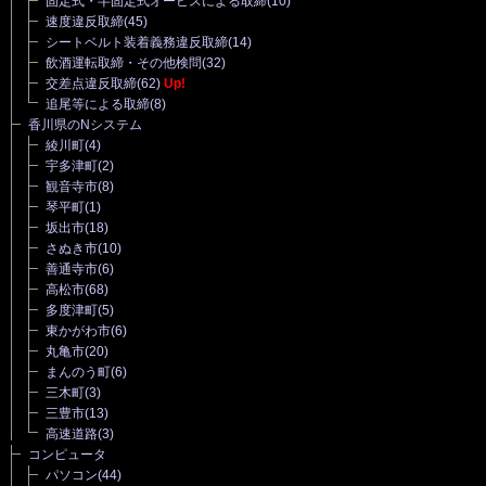
固定式・半固定式オービスによる取締
(10)
速度違反取締
(45)
シートベルト装着義務違反取締
(14)
飲酒運転取締・その他検問
(32)
交差点違反取締
(62)
Up!
追尾等による取締
(8)
香川県のNシステム
綾川町
(4)
宇多津町
(2)
観音寺市
(8)
琴平町
(1)
坂出市
(18)
さぬき市
(10)
善通寺市
(6)
高松市
(68)
多度津町
(5)
東かがわ市
(6)
丸亀市
(20)
まんのう町
(6)
三木町
(3)
三豊市
(13)
高速道路
(3)
コンピュータ
パソコン
(44)