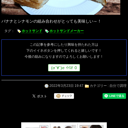
バナナとシナモンの組み合わせがとっても美味しい～！
タグ：
ホットサンド
ホットサンドメーカー
この記事を参考にしたり興味を持たれた方は
下のイイネボタンを押してくれると嬉しいです！
今後の励みになりますのでよろしくお願いします！
(
σ
´∀`)
σ
ｲｲﾈ!
0
2022年3月23日 19:47
カテゴリー :
自分で調理