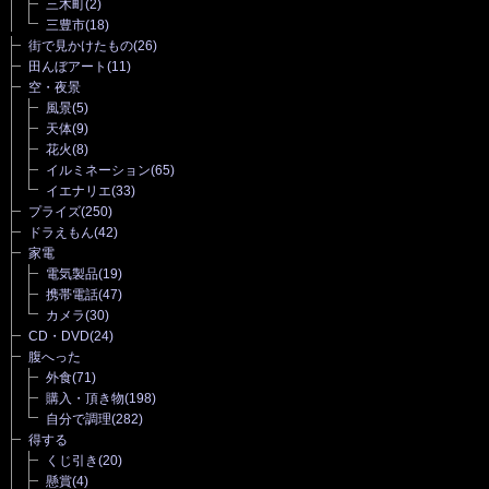
三木町
(2)
三豊市
(18)
街で見かけたもの
(26)
田んぼアート
(11)
空・夜景
風景
(5)
天体
(9)
花火
(8)
イルミネーション
(65)
イエナリエ
(33)
プライズ
(250)
ドラえもん
(42)
家電
電気製品
(19)
携帯電話
(47)
カメラ
(30)
CD・DVD
(24)
腹へった
外食
(71)
購入・頂き物
(198)
自分で調理
(282)
得する
くじ引き
(20)
懸賞
(4)