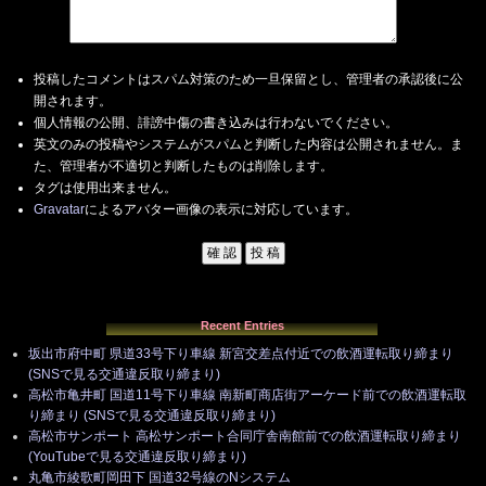
投稿したコメントはスパム対策のため一旦保留とし、管理者の承認後に公
開されます。
個人情報の公開、誹謗中傷の書き込みは行わないでください。
英文のみの投稿やシステムがスパムと判断した内容は公開されません。ま
た、管理者が不適切と判断したものは削除します。
タグは使用出来ません。
Gravatar
によるアバター画像の表示に対応しています。
Recent Entries
坂出市府中町 県道33号下り車線 新宮交差点付近での飲酒運転取り締まり
(SNSで見る交通違反取り締まり)
高松市亀井町 国道11号下り車線 南新町商店街アーケード前での飲酒運転取
り締まり (SNSで見る交通違反取り締まり)
高松市サンポート 高松サンポート合同庁舎南館前での飲酒運転取り締まり
(YouTubeで見る交通違反取り締まり)
丸亀市綾歌町岡田下 国道32号線のNシステム