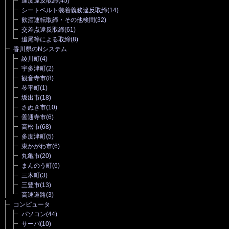
速度違反取締
(45)
シートベルト装着義務違反取締
(14)
飲酒運転取締・その他検問
(32)
交差点違反取締
(61)
追尾等による取締
(8)
香川県のNシステム
綾川町
(4)
宇多津町
(2)
観音寺市
(8)
琴平町
(1)
坂出市
(18)
さぬき市
(10)
善通寺市
(6)
高松市
(68)
多度津町
(5)
東かがわ市
(6)
丸亀市
(20)
まんのう町
(6)
三木町
(3)
三豊市
(13)
高速道路
(3)
コンピュータ
パソコン
(44)
サーバ
(10)