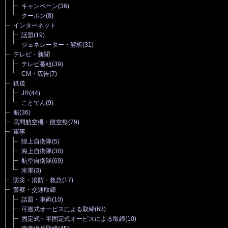
キャンペーン
(36)
クーポン
(8)
インターネット
話題
(19)
ジェネレーター・解析
(31)
テレビ・新聞
テレビ番組
(39)
CM・広告
(7)
鉄道
JR
(44)
ことでん
(9)
船
(36)
民間航空機・航空祭
(79)
軍事
陸上自衛隊
(5)
海上自衛隊
(38)
航空自衛隊
(69)
米軍
(3)
防災・消防・救急
(17)
警察・交通取締
話題・車両
(10)
可搬式オービスによる取締
(63)
固定式・半固定式オービスによる取締
(10)