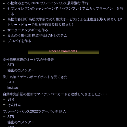
小松島港まつり2026 ブルーインパルス展示飛行 予行
セブンイレブンのキャンペーンで「セブンプレミアムカップラーメン」を当
てる
高松市春日町 高松大学前での可搬式オービスによる速度違反取り締まり (ス
トリートビューで見る交通違反取り締まり)
サーターアンダギーを作る
まんのう町七箇 県道4号線のNシステム
ブコパイを作る
Recent Comments
高松自動車道のオービスが全撤去
STR
秘密のコメンター
香川名物？ゲームボーイポストを見てきた
STR
ko.i.tsu
自動車免許証の更新でマイナンバーカードと連携してきましたが・・・
STR
けんけん
ブルーインパルス2022ツアーパッチ 購入
STR
秘密のコメンター