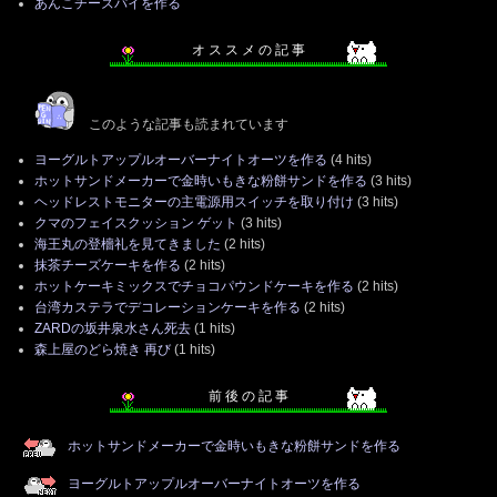
あんこチーズパイを作る
オ ス ス メ の 記 事
このような記事も読まれています
ヨーグルトアップルオーバーナイトオーツを作る
(4 hits)
ホットサンドメーカーで金時いもきな粉餅サンドを作る
(3 hits)
ヘッドレストモニターの主電源用スイッチを取り付け
(3 hits)
クマのフェイスクッション ゲット
(3 hits)
海王丸の登檣礼を見てきました
(2 hits)
抹茶チーズケーキを作る
(2 hits)
ホットケーキミックスでチョコパウンドケーキを作る
(2 hits)
台湾カステラでデコレーションケーキを作る
(2 hits)
ZARDの坂井泉水さん死去
(1 hits)
森上屋のどら焼き 再び
(1 hits)
前 後 の 記 事
ホットサンドメーカーで金時いもきな粉餅サンドを作る
ヨーグルトアップルオーバーナイトオーツを作る