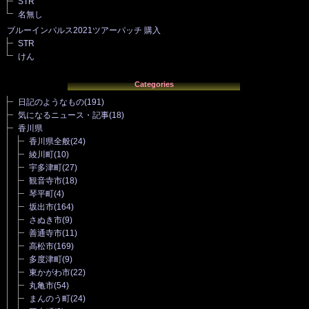
STR
名無し
ブルーインパルス2021ツアーパッチ 購入
STR
けん
Categories
日記のようなもの
(191)
気になるニュース・記事
(18)
香川県
香川県全般
(24)
綾川町
(10)
宇多津町
(27)
観音寺市
(18)
琴平町
(4)
坂出市
(164)
さぬき市
(9)
善通寺市
(11)
高松市
(169)
多度津町
(9)
東かがわ市
(22)
丸亀市
(54)
まんのう町
(24)